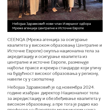
Небојша Здравковић нови члан Извршног одбора
Мреже агенција Централне и Источне Европе
CEENQA (Мрежа агенција за осигурање
квалитета у високом образовању Централне и
Источне Европе) окупља национална тела за
акредитацију и осигурање квалитета из
централне и источне Европе, размењује
најбоље праксе и креира стандарде који утичу
на будућност високог образовања у региону,
навели су у саопштењу.
Небојша Здравковић је од новембра 2024.
године изабран директор Националног тела
за акредистацију и обезбеђивање квалитета у
високом образовању, а пре тога је радио као
професор на Факултету медицинских наука.