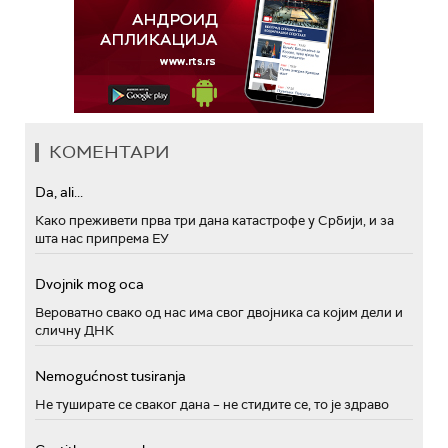
КОМЕНТАРИ
Da, ali...
Како преживети прва три дана катастрофе у Србији, и за
шта нас припрема ЕУ
Dvojnik mog oca
Вероватно свако од нас има свог двојника са којим дели и
сличну ДНК
Nemogućnost tusiranja
Не туширате се сваког дана – не стидите се, то је здраво