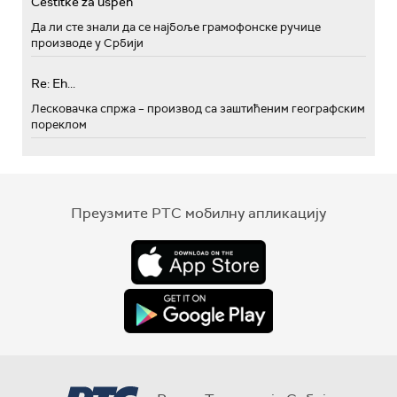
Cestitke za uspeh
Да ли сте знали да се најбоље грамофонске ручице
производе у Србији
Re: Eh...
Лесковачка спржа – производ са заштићеним географским
пореклом
Преузмите РТС мобилну апликацију