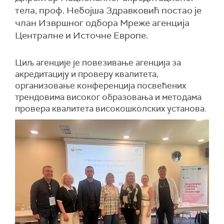
тела, проф. Небојша Здравковић постао је
члан Извршног одбора Мреже агенција
Централне и Источне Европе.
Циљ агенције је повезивање агенција за
акредитацију и проверу квалитета,
организовање конференција посвећених
трендовима високог образовања и методама
провера квалитета високошколских установа.