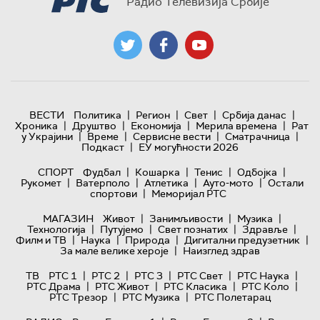
Радио Телевизија Србије
|
|
|
|
ВЕСТИ
Политика
Регион
Свет
Србија данас
|
|
|
|
Хроника
Друштво
Економија
Мерила времена
Рат
|
|
|
|
у Украјини
Време
Сервисне вести
Сматрачница
|
Подкаст
ЕУ могућности 2026
|
|
|
|
СПОРТ
Фудбал
Кошарка
Тенис
Одбојка
|
|
|
|
Рукомет
Ватерполо
Атлетика
Ауто-мото
Остали
|
спортови
Меморијал РТС
|
|
|
МАГАЗИН
Живот
Занимљивости
Музика
|
|
|
|
Технологијa
Путујемо
Свет познатих
Здравље
|
|
|
|
Филм и ТВ
Наука
Природа
Дигитални предузетник
|
За мале велике хероје
Наизглед здрав
|
|
|
|
|
ТВ
РТС 1
РТС 2
РТС 3
РТС Свет
РТС Наука
|
|
|
|
РТС Драма
РТС Живот
РТС Класика
РТС Коло
|
|
РТС Трезор
РТС Музика
РТС Полетарац