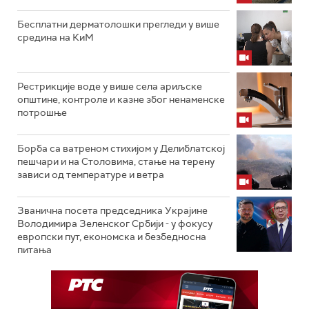
Бесплатни дерматолошки прегледи у више
средина на КиМ
Рестрикције воде у више села ариљске
општине, контроле и казне због ненаменске
потрошње
Борба са ватреном стихијом у Делиблатској
пешчари и на Столовима, стање на терену
зависи од температуре и ветра
Званична посета председника Украјине
Володимира Зеленског Србији - у фокусу
европски пут, економска и безбедносна
питања