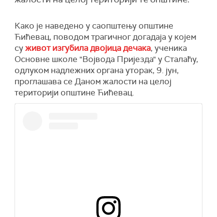
Како је наведено у саопштењу општине
Ћићевац, поводом трагичног догадаја у којем
су
живот изгубила двојица дечака
, ученика
Основне школе "Војвода Пријезда" у Сталаћу,
одлуком надлежних органа уторак, 9. јун,
проглашава се Даном жалости на целој
територији општине Ћићевац.