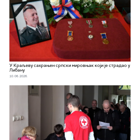
У Краљеву сахрањен српски мировњак који је страдао у
Либану
10. 06. 2026.