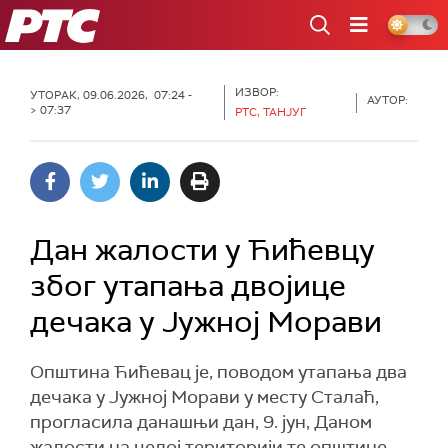
РТС
ИЗВОР:
УТОРАК, 09.06.2026, 07:24 -
АУТОР:
> 07:37
РТС, ТАНЈУГ
Дан жалости у Ћићевцу
због утапања двојице
дечака у Јужној Морави
Општина Ћићевац је, поводом утапања два
дечака у Јужној Морави у месту Сталаћ,
прогласила данашњи дан, 9. јун, Даном
жалости на целој територији те општине.