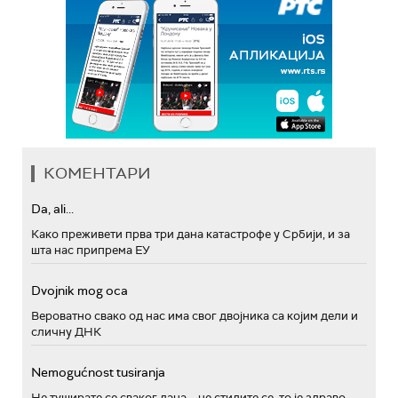
КОМЕНТАРИ
Da, ali...
Како преживети прва три дана катастрофе у Србији, и за
шта нас припрема ЕУ
Dvojnik mog oca
Вероватно свако од нас има свог двојника са којим дели и
сличну ДНК
Nemogućnost tusiranja
Не туширате се сваког дана – не стидите се, то је здраво