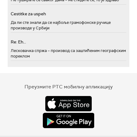
Cestitke za uspeh
Да ли сте знали да се најбоље грамофонске ручице
производе у Србији
Re: Eh...
Лесковачка спржа – производ са заштићеним географским
пореклом
Преузмите РТС мобилну апликацију