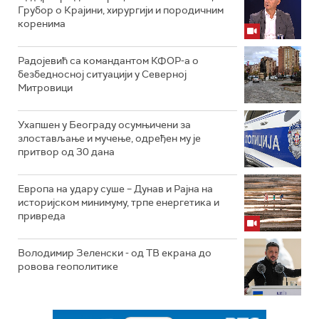
Грубор о Крајини, хирургији и породичним
коренима
Радојевић са командантом КФОР-а о
безбедносној ситуацији у Северној
Митровици
Ухапшен у Београду осумњичени за
злостављање и мучење, одређен му је
притвор од 30 дана
Европа на удару суше – Дунав и Рајна на
историјском минимуму, трпе енергетика и
привреда
Володимир Зеленски - од ТВ екрана до
ровова геополитике