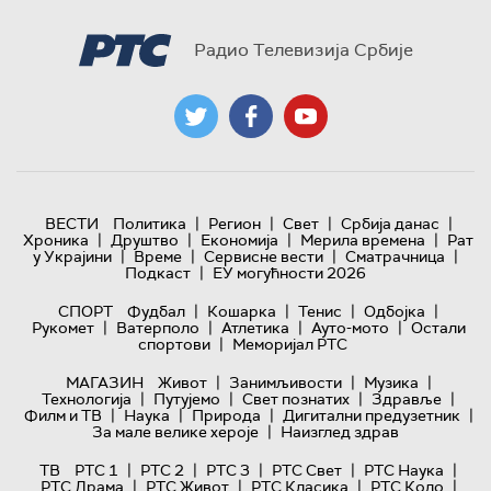
Радио Телевизија Србије
|
|
|
|
ВЕСТИ
Политика
Регион
Свет
Србија данас
|
|
|
|
Хроника
Друштво
Економија
Мерила времена
Рат
|
|
|
|
у Украјини
Време
Сервисне вести
Сматрачница
|
Подкаст
ЕУ могућности 2026
|
|
|
|
СПОРТ
Фудбал
Кошарка
Тенис
Одбојка
|
|
|
|
Рукомет
Ватерполо
Атлетика
Ауто-мото
Остали
|
спортови
Меморијал РТС
|
|
|
МАГАЗИН
Живот
Занимљивости
Музика
|
|
|
|
Технологијa
Путујемо
Свет познатих
Здравље
|
|
|
|
Филм и ТВ
Наука
Природа
Дигитални предузетник
|
За мале велике хероје
Наизглед здрав
|
|
|
|
|
ТВ
РТС 1
РТС 2
РТС 3
РТС Свет
РТС Наука
|
|
|
|
РТС Драма
РТС Живот
РТС Класика
РТС Коло