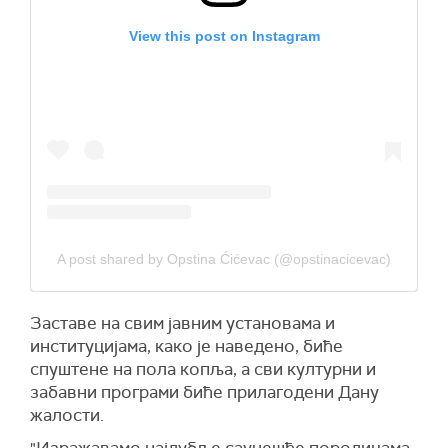
View this post on Instagram
A post shared by Opstina Ćićevac (@opstinacicevac)
Заставе на свим јавним установама и
институцијама, како је наведено, биће
спуштене на пола копља, а сви културни и
забавни програми биће прилагодени Дану
жалости.
"Изражавамо најдубље саучешће породицама