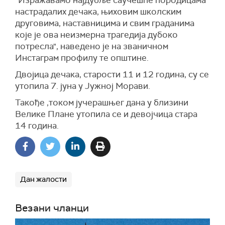
настрадалих дечака, њиховим школским
друговима, наставницима и свим граданима
које је ова неизмерна трагедија дубоко
потресла", наведено је на званичном
Инстаграм профилу те општине.
Двојица дечака, старости 11 и 12 година, су се
утопила 7. јуна у Јужној Морави.
Такође ,током јучерашњег дана у близини
Велике Плане утопила се и девојчица стара
14 година.
Дан жалости
Везани чланци