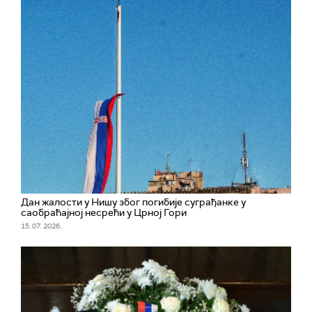
Дан жалости у Нишу због погибије суграђанке у
саобраћајној несрећи у Црној Гори
15. 07. 2026.