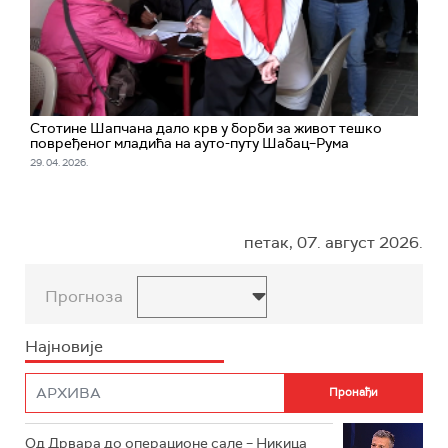
Стотине Шапчана дало крв у борби за живот тешко
повређеног младића на ауто-путу Шабац–Рума
29. 04. 2026.
петак, 07. август 2026.
Прогноза
Најновије
Од Дрвара до операционе сале – Никица