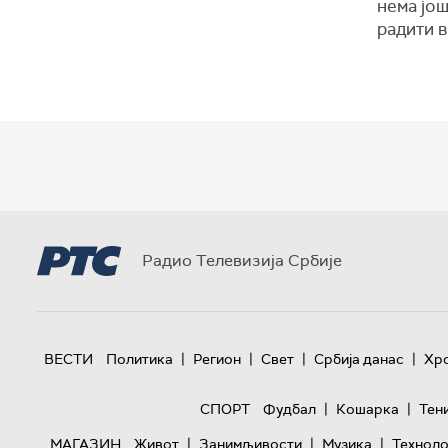
нема још
радити в
Радио Телевизија Србије
|
|
|
|
ВЕСТИ
Политика
Регион
Свет
Србија данас
Хр
|
|
СПОРТ
Фудбал
Кошарка
Тен
|
|
|
МАГАЗИН
Живот
Занимљивости
Музика
Техноло