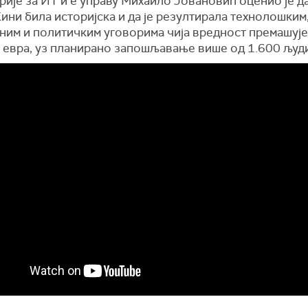
ије за ИТ и е управу Михаило Јовановић оценио је да
ини била историјска и да је резултирала технолошким
ним и политичким уговорима чија вредност премашуј
 евра, уз планирано запошљавање више од 1.600 људи