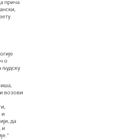
да прича
ански,
свету
огије
ч о
а људску
Ниша,
 и возови
и,
 и
ји, да
 и
је.“