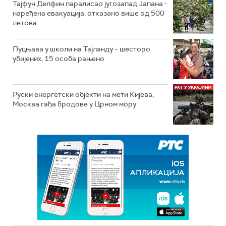
Тајфун Делфин паралисао југозапад Јапана -
наређена евакуација, отказано више од 500
летова
Пуцњава у школи на Тајланду – шесторо
убијених, 15 особа рањено
Руски енергетски објекти на мети Кијева;
Москва гађа бродове у Црном мору