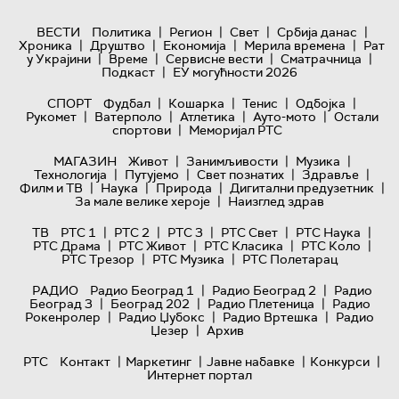
|
|
|
|
ВЕСТИ
Политика
Регион
Свет
Србија данас
|
|
|
|
Хроника
Друштво
Економија
Мерила времена
Рат
|
|
|
|
у Украјини
Време
Сервисне вести
Сматрачница
|
Подкаст
ЕУ могућности 2026
|
|
|
|
СПОРТ
Фудбал
Кошарка
Тенис
Одбојка
|
|
|
|
Рукомет
Ватерполо
Атлетика
Ауто-мото
Остали
|
спортови
Меморијал РТС
|
|
|
МАГАЗИН
Живот
Занимљивости
Музика
|
|
|
|
Технологијa
Путујемо
Свет познатих
Здравље
|
|
|
|
Филм и ТВ
Наука
Природа
Дигитални предузетник
|
За мале велике хероје
Наизглед здрав
|
|
|
|
|
ТВ
РТС 1
РТС 2
РТС 3
РТС Свет
РТС Наука
|
|
|
|
РТС Драма
РТС Живот
РТС Класика
РТС Коло
|
|
РТС Трезор
РТС Музика
РТС Полетарац
|
|
РАДИО
Радио Београд 1
Радио Београд 2
Радио
|
|
|
Београд 3
Београд 202
Радио Плетеница
Радио
|
|
|
Рокенролер
Радио Џубокс
Радио Вртешка
Радио
|
Џезер
Архив
|
|
|
|
РТС
Контакт
Маркетинг
Јавне набавке
Конкурси
Интернет портал