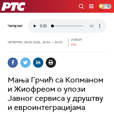
РТС
Читај ми!
ИЗВОР:
ЧЕТВРТАК, 28.05.2026, 16:54 -> 20:03
РТС
Мања Грчић са Копманом
и Жиофреом о улози
Јавног сервиса у друштву
и евроинтеграцијама