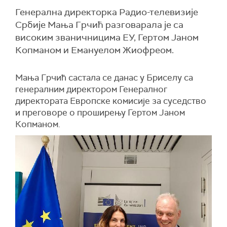
Генерална директорка Радио-телевизије
Србије Мања Грчић разговарала је са
високим званичницима ЕУ, Гертом Јаном
Копманом и Емануелом Жиофреом.
Мања Грчић састала се данас у Бриселу са
генералним директором Генералног
директората Европске комисије за суседство
и преговоре о проширењу Гертом Јаном
Копманом.