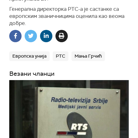
Генерална директорка РТС-а је састанке са
европским званичницима оценила као веома
добре.
Европска унија
РТС
Мања Грчић
Везани чланци