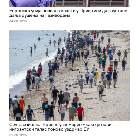
Европска унија позвала власти у Приштини да зауставе
даља рушења на Газиводама
04. 08. 2026.
Сеута смирена, Брисел узнемирен – како је нови
мигрантски талас поново уздрмао ЕУ
01. 08. 2026.