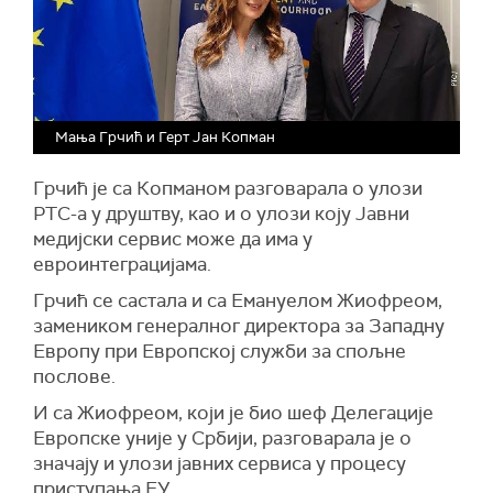
Мања Грчић и Герт Јан Копман
Грчић је са Копманом разговарала о улози
РТС-а у друштву, као и о улози коју Јавни
медијски сервис може да има у
евроинтеграцијама.
Грчић се састала и са Емануелом Жиофреом,
замеником генералног директора за Западну
Европу при Европској служби за спољне
послове.
И са Жиофреом, који је био шеф Делегације
Европске уније у Србији, разговарала је о
значају и улози јавних сервиса у процесу
приступања ЕУ.