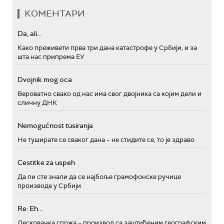
КОМЕНТАРИ
Da, ali...
Како преживети прва три дана катастрофе у Србији, и за
шта нас припрема ЕУ
Dvojnik mog oca
Вероватно свако од нас има свог двојника са којим дели и
сличну ДНК
Nemogućnost tusiranja
Не туширате се сваког дана – не стидите се, то је здраво
Cestitke za uspeh
Да ли сте знали да се најбоље грамофонске ручице
производе у Србији
Re: Eh...
Лесковачка спржа – производ са заштићеним географским