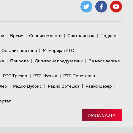
|
|
|
|
|
ни
Време
Сервисне вести
Сматрачница
Подкаст
|
Остали спортови
Меморијал РТС
|
|
|
ка
Природа
Дигитални предузетник
За мале велике
|
|
|
РТС Трезор
РТС Музика
РТС Полетарац
|
|
|
|
лер
Радио Џубокс
Радио Вртешка
Радио Џезер
ортал
МАПА САЈТА