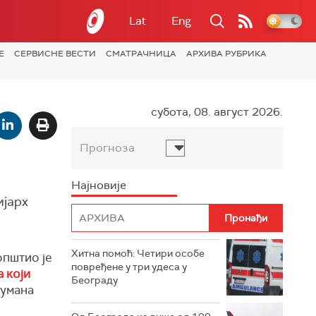
Lat
Eng
Е
СЕРВИСНЕ ВЕСТИ
СМАТРАЧНИЦА
АРХИВА РУБРИКА
субота, 08. август 2026.
Прогноза
Најновије
ијарх
Хитна помоћ: Четири особе
општио је
повређене у три удеса у
а који
Београду
гумана