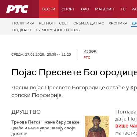
РТС
ВЕСТИ
СПОРТ
OKO
МАГАЗИН
ТВ
Р
ПОЛИТИКА
РЕГИОН
СВЕТ
СРБИЈА ДАНАС
ХРОНИКА
Д
ПОДКАСТ
ЕУ МОГУЋНОСТИ 2026
ИЗВОР:
СРЕДА, 27.05.2026, 20:38 -> 21:23
РТС
Појас Пресвете Богородице 
Часни појас Пресвете Богородице остаће у Храм
српски Порфирије.
ДРУШТВО
Поглава
да је П
Трнова Петка – жене беру свеже
више ча
цвеће и њиме украшавају своје
манастир
домове