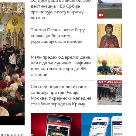
Од Београда ка више од 100
дестинација – Ер Србија
проширује флоту и мрежу
летова
Трнова Петка – жене беру
свеже цвеће и њиме
украшавају своје домове
Мали предах од врелих дана,
али и даље сунчано – највиша
дневна температура до 36
степени
Сенат усвојио велики пакет
санкција против Русије;
Москва: Украјински напад на
стамбене зграде на Криму
предавање