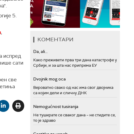
а".
гије 5.
а
,
КОМЕНТАРИ
Da, ali...
 а испред
Како преживети прва три дана катастрофе у
 више сати
Србији, и за шта нас припрема ЕУ
Dvojnik mog oca
рен све
ветиња
Вероватно свако од нас има свог двојника
са којим дели и сличну ДНК
Nemogućnost tusiranja
Не туширате се сваког дана – не стидите се,
то је здраво