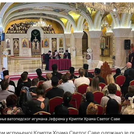
ње ватопедског игумана Јефрема у Крипти Храма Светог Саве
ом испуњеној Крипти Храма Светог Саве одржано је 