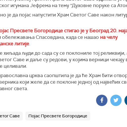
ког игумана Јефрема на тему "Духовне поруке са Атон
о је да појас напустити Храм Светог Саве након литур
јас Пресвете Богородице стигао је у Београд 20. мај
 обележавања Спасовдана, када се нашао
на челу
анске литије
.
 хиљада људи до сада су се поклониле тој реликвији,
етог Саве и даље су редови, у којима верници чекају
је целивали.
равославна црква саопштила је да ће Храм бити отво
верника који желе да се поклоне једној од највећих с
авног света.
етог Саве
Појас Пресвете Богородице