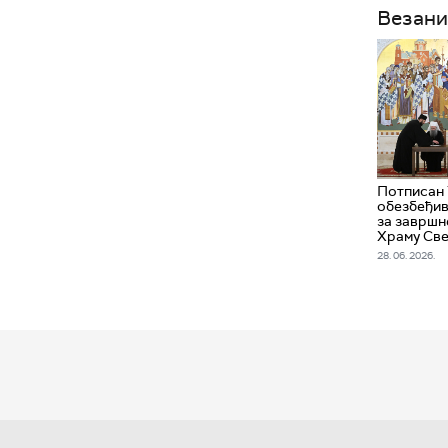
Везани
Потписан 
обезбеђи
за завршн
Храму Све
28. 06. 2026.