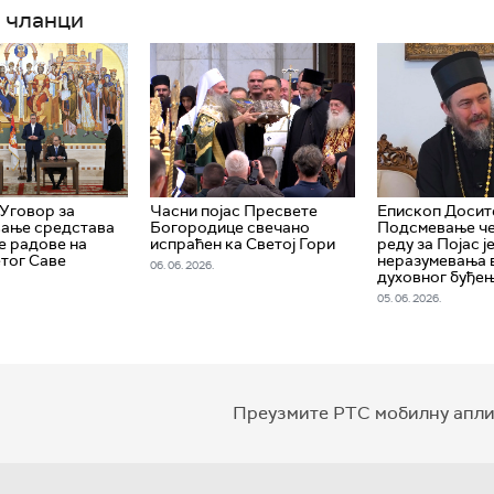
 чланци
Уговор за
Часни појас Пресвете
Епископ Досите
вање средстава
Богородице свечано
Подсмевање че
е радове на
испраћен ка Светој Гори
реду за Појас ј
тог Саве
неразумевања 
06. 06. 2026.
духовног буђе
05. 06. 2026.
Преузмите РТС мобилну апли