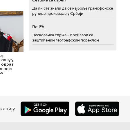
Cestitke za uspeh
Да ли сте знали да се најбоље грамофонске
ручице производе у Србији
Re: Eh...
Лесковачка спржа – производ са
заштићеним географским пореклом
ј:
кању у
е одраз
вере и
ња
кацију