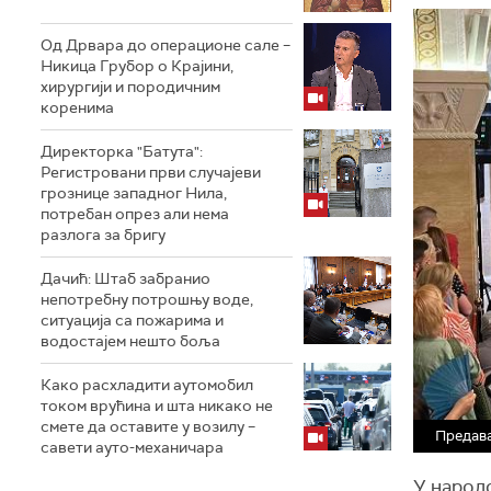
Од Дрвара до операционе сале –
Никица Грубор о Крајини,
хирургији и породичним
коренима
Директорка "Батута":
Регистровани први случајеви
грознице западног Нила,
потребан опрез али нема
разлога за бригу
Дачић: Штаб забранио
непотребну потрошњу воде,
ситуација са пожарима и
водостајем нешто боља
Како расхладити аутомобил
током врућина и шта никако не
смете да оставите у возилу –
Предава
савети ауто-механичара
У народ