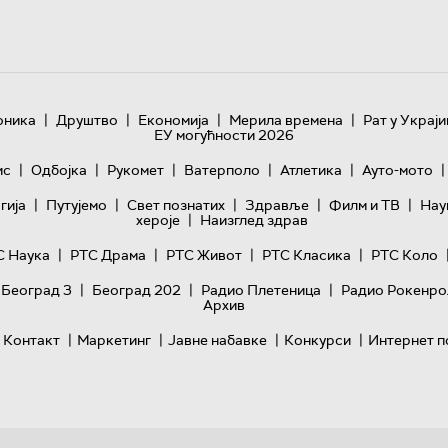
|
|
|
|
оника
Друштво
Економија
Мерила времена
Рат у Украји
ЕУ могућности 2026
|
|
|
|
|
|
ис
Одбојка
Рукомет
Ватерполо
Атлетика
Ауто-мото
|
|
|
|
|
гијa
Путујемо
Свет познатих
Здравље
Филм и ТВ
Нау
|
хероје
Наизглед здрав
|
|
|
|
С Наука
РТС Драма
РТС Живот
РТС Класика
РТС Коло
|
|
|
 Београд 3
Београд 202
Радио Плетеница
Радио Рокенро
Архив
|
|
|
|
Контакт
Маркетинг
Јавне набавке
Конкурси
Интернет п