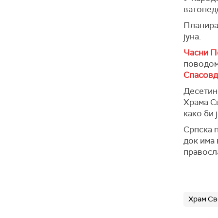
ватопедс
Планиран
јуна.
Часни По
поводом
Спасовд
Десетине
Храма Св
како би 
Српска п
док има 
правосл
Храм Св