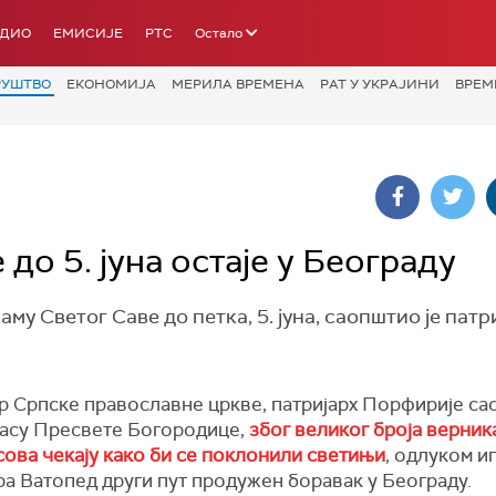
АДИО
ЕМИСИЈЕ
РТС
Остало
РУШТВО
ЕКОНОМИЈА
МЕРИЛА ВРЕМЕНА
РАТ У УКРАЈИНИ
ВРЕМ
до 5. јуна остаје у Београду
у Светог Саве до петка, 5. јуна, саопштио је патр
р Српске православне цркве, патријарх Порфирије са
ојасу Пресвете Богородице,
због великог броја верник
сова чекају како би се поклонили светињи
, одлуком и
а Ватопед други пут продужен боравак у Београду.