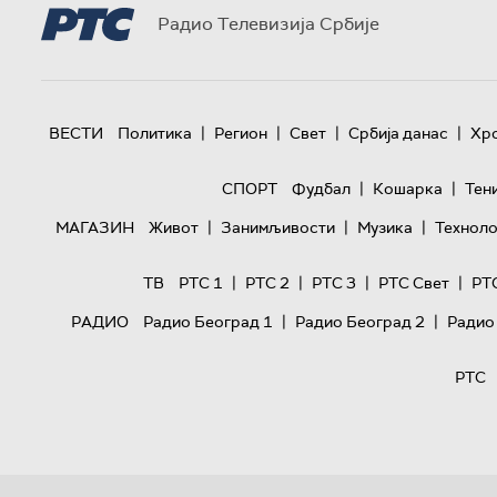
Радио Телевизија Србије
|
|
|
|
ВЕСТИ
Политика
Регион
Свет
Србија данас
Хр
|
|
СПОРТ
Фудбал
Кошарка
Тен
|
|
|
МАГАЗИН
Живот
Занимљивости
Музика
Техноло
|
|
|
|
ТВ
РТС 1
РТС 2
РТС 3
РТС Свет
РТ
|
|
РАДИО
Радио Београд 1
Радио Београд 2
Радио
РТС