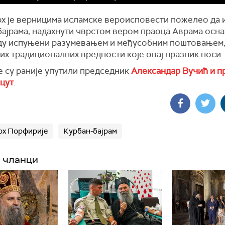
рх је верницима исламске вероисповести пожелео да 
бајрама, надахнути чврстом вером праоца Аврама осна
уду испуњени разумевањем и међусобним поштовањем, 
их традиционалних вредности које овај празник носи.
е су раније упутили председник
Александар Вучић и п
цут
.
рх Порфирије
Курбан-бајрам
 чланци