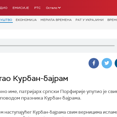
АДИО
ЕМИСИЈЕ
РТС
Остало
РУШТВО
ЕКОНОМИЈА
МЕРИЛА ВРЕМЕНА
РАТ У УКРАЈИНИ
ВРЕМ
тао Курбан-бајрам
чно име, патријарх српски Порфирије упутио је сви
поводом празника Курбан-бајрама.
м наступајућег Курбан-бајрама свим верницима ислам