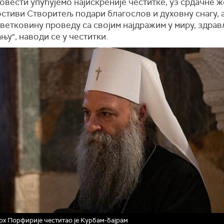
вести упућујемо најискреније честитке, уз срдачне 
стиви Створитељ подари благослов и духовну снагу, 
ветковину проведу са својим најдражим у миру, здрав
њу", наводи се у честитки.
рх Порфирије честитао је Курбам-бајрам