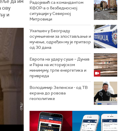
жеље да им
Радојевић са командантом
а ову
КФОР-а о безбедносној
ситуацији у Северној
љу и
Митровици
Ухапшен у Београду
осумњичени за злостављање и
мучење, одређен му је притвор
од 30 дана
Европа на удару суше – Дунав
и Рајна на историјском
минимуму, трпе енергетика и
привреда
Володимир Зеленски - од ТВ
екрана до ровова
геополитике