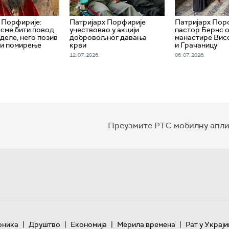
 Порфирије:
Патријарх Порфирије
Патријарх Пор
 сме бити повод
учествовао у акцији
пастор Бернс 
деле, него позив
добровољног давања
манастире Вис
 и помирење
крви
и Грачаницу
12. 07. 2026.
06. 07. 2026.
Преузмите РТС мобилну апли
|
|
|
|
оника
Друштво
Економија
Мерила времена
Рат у Украји