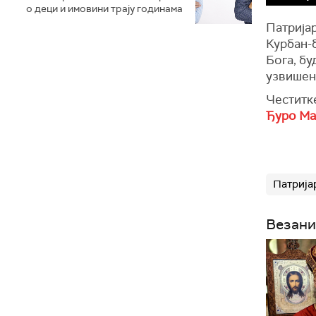
о деци и имовини трају годинама
Патрија
Курбан-
Бога, б
узвишен
Честитк
Ђуро Ма
Патрија
Везани