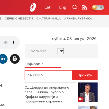
Lat
Eng
Е
СЕРВИСНЕ ВЕСТИ
СМАТРАЧНИЦА
АРХИВА РУБРИКА
субота, 08. август 2026.
Прогноза
Најновије
м
Од Дрвара до операционе
сале – Никица Грубор о
Крајини, хирургији и
породичним коренима
ске