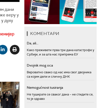
им дани
же веру у
у духу
КОМЕНТАРИ
ремијер
Da, ali...
Како преживети прва три дана катастрофе у
Србији, и за шта нас припрема ЕУ
Dvojnik mog oca
Вероватно свако од нас има свог двојника
са којим дели и сличну ДНК
Nemogućnost tusiranja
Не туширате се сваког дана – не стидите се,
то је здраво