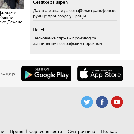
Cestitke za uspeh
Да ли сте знали да се најбоље грамофонске
фирије и
ручице производе у Србији
обишли
оке Дечане
Re: Eh...
Лесковачка спржа – производ са
заштићеним географским пореклом
кацију
|
|
|
|
|
ни
Време
Сервисне вести
Сматрачница
Подкаст