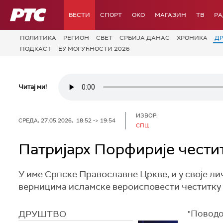
РТС
ВЕСТИ
СПОРТ
OKO
МАГАЗИН
ТВ
Р
ПОЛИТИКА
РЕГИОН
СВЕТ
СРБИЈА ДАНАС
ХРОНИКА
Д
ПОДКАСТ
ЕУ МОГУЋНОСТИ 2026
Читај ми!
ИЗВОР:
СРЕДА, 27.05.2026, 18:52 -> 19:54
СПЦ
Патријарх Порфирије чести
У име Српске Православне Цркве, и у своје ли
верницима исламске вероисповести честитку 
ДРУШТВО
"Поводо