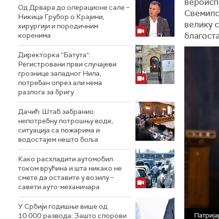
вероиспо
Од Дрвара до операционе сале –
Свемило
Никица Грубор о Крајини,
велику с
хирургији и породичним
благоста
коренима
Директорка "Батута":
Регистровани први случајеви
грознице западног Нила,
потребан опрез али нема
разлога за бригу
Дачић: Штаб забранио
непотребну потрошњу воде,
ситуација са пожарима и
водостајем нешто боља
Како расхладити аутомобил
током врућина и шта никако не
смете да оставите у возилу –
савети ауто-механичара
У Србији годишње више од
Патрија
10.000 развода: Зашто спорови