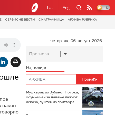
Lat
Eng
Е
СЕРВИСНЕ ВЕСТИ
СМАТРАЧНИЦА
АРХИВА РУБРИКА
четвртак, 06. август 2026.
Прогноза
Најновије
рошле
Мушкарац из Зубиног Потока,
осумњичен за давање лажног
 пре
исказа, пуштен из притвора
а након
 говорио