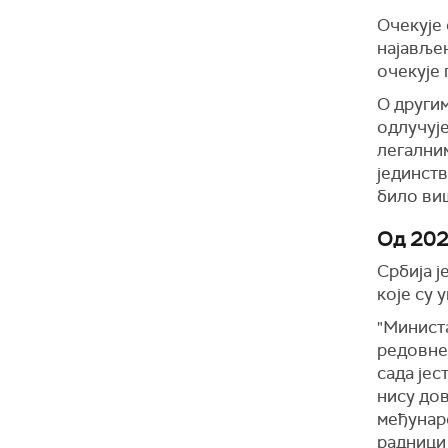
Очекује 
најавље
очекује
О други
одлучује
легалним
јединств
било виш
Од 202
Србија ј
које су 
"Минист
редовне
сада јес
нису дов
међунар
радници 