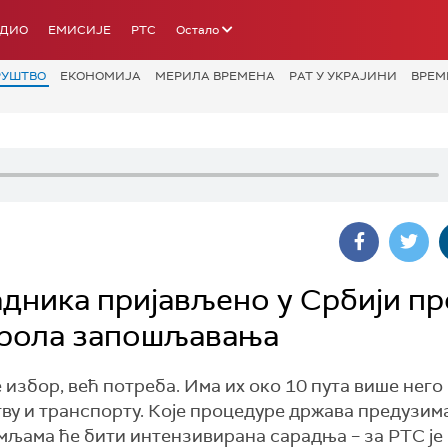
АДИО
ЕМИСИЈЕ
РТС
Остало
РУШТВО
ЕКОНОМИЈА
МЕРИЛА ВРЕМЕНА
РАТ У УКРАЈИНИ
ВРЕМ
адника пријављено у Србији п
трола запошљавања
 избор, већ потреба. Има их око 10 пута више него
тву и транспорту. Које процедуре држава предузим
емљама ће бити интензивирана сарадња – за РТС је