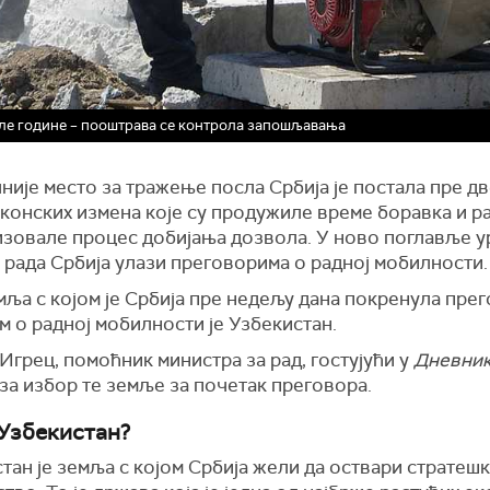
шле године – пооштрава се контрола запошљавања
ије место за тражење посла Србија је постала пре д
конских измена које су продужиле време боравка и ра
изовале процес добијања дозвола. У ново поглавље 
 рада Србија улази преговорима о радној мобилности
ља с којом је Србија пре недељу дана покренула прег
 о радној мобилности је Узбекистан.
Игрец, помоћник министра за рад, гостујући у
Дневни
за избор те земље за почетак преговора.
Узбекистан?
тан је земља с којом Србија жели да оствари стратеш