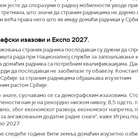
ем јесте да споразуми о радној мобилности уводе пр
 третмана, што значи да страним радницима не дајемо
и већа права него што их имају домаћи радници у Срби
.
афски изазови и Експо 2027.
ажовања страних радника послодавци су дужни да сп
жишта рада при Националној служби за запошљавање 
а домаћих радника са потребним квалификацијама. Да
рди да послодавци не заобилазе ту обавезу. Констан
 Србије за страним радницима објашњава изузетним
ним растом Србије.
 знате, суочавамо се са демографским изазовима. Ст
ености нам је на рекордно ниском нивоу, 8,5 одсто, т
вно, због економског развоја, економског напретка, 
 за ангажовањем додатне радне снаге", каже Игрец по
по 2027.
 ће следеће године бити земља домаћин изузетно озб