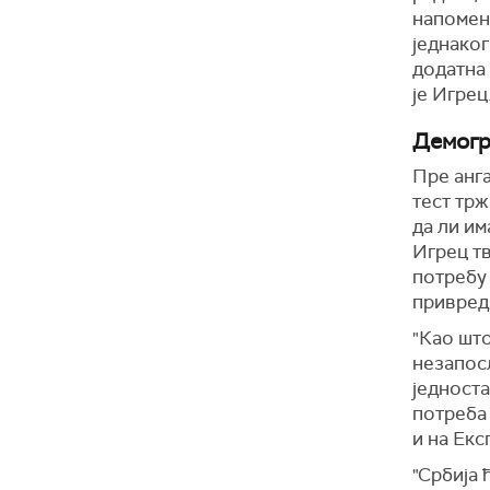
напомен
једнаког
додатна 
је Игрец
Демогр
Пре анг
тест тр
да ли им
Игрец тв
потребу
привред
"Као што
незапосл
једноста
потреба
и на Екс
"Србија