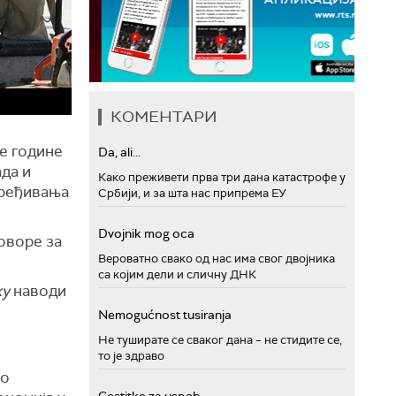
КОМЕНТАРИ
ве године
Da, ali...
да и
Како преживети прва три дана катастрофе у
уређивања
Србији, и за шта нас припрема ЕУ
.
Dvojnik mog oca
оворе за
Вероватно свако од нас има свог двојника
са којим дели и сличну ДНК
ку
наводи
Nemogućnost tusiranja
Не туширате се сваког дана – не стидите се,
то је здраво
ко