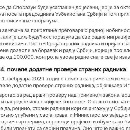
се да Споразум буде усаглашен до јесени, јер је за ок
на посета председника Узбекистана Србији и том прил
 потписивање споразума.
м земљама за покретање преговара о радној мобилност
, али је циљ будућих споразума да све радне миграције
 оквирима. Растом броја страних радника и пријава за
ене дозволе за боравак и рад у Србији, којих је прош
е од 100.000, контрола увоза радне снаге све је иза
4. почеле додатне провере страних радника
е 1. фебруара 2024. године почела са применом измен
увеле додатне провере страних радника, објашњава И
арство за рад врши проверу над применом закона, вр
 и ванредне инспекцијске контроле. Оно што смо зате
те да, рецимо, страни радници који се ангажују у Србиј
ољно упућени у своја права, и Министарство заједно 
одним партнерима, спроводи пројекте и обуке како би
били упознати са својим правима. Оно што је важно д