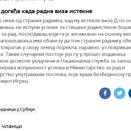
 догађа када радна виза истекне
 неки од страних радника, кад му истекне виза Д по о
вања, не испуни услове за стицање јединствене бор
за рад, послодавац који га је ангажовао на основу ви
запошљавања има обавезу да том страном раднику об
повратак у своју земљу порекла, наравно, уз покрива
. Такви случајеви постоје јер су у процес издавања
вене дозволе укључени и Национална служба за запо
оверава испуњеност услова и Министарство за рад и
рство унутрашњих послова, које врши безбедносну пр
нијел Игрец.
радници у Србији
 чланци