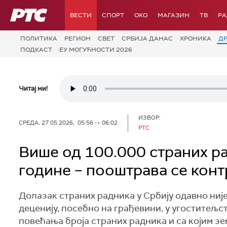
РТС
ВЕСТИ
СПОРТ
OKO
МАГАЗИН
ТВ
Р
ПОЛИТИКА
РЕГИОН
СВЕТ
СРБИЈА ДАНАС
ХРОНИКА
Д
ПОДКАСТ
ЕУ МОГУЋНОСТИ 2026
Читај ми!
ИЗВОР:
СРЕДА, 27.05.2026, 05:56 -> 06:02
РТС
Више од 100.000 страних р
године – пооштрава се кон
Долазак страних радника у Србију одавно није
деценију, посебно на грађевини, у угоститељс
повећања броја страних радника и са којим з