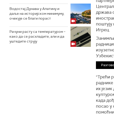
партнерс
Централн
Водостај Дунава у Апатину и
држава с
даље на историјском минимуму,
иностран
oчекује се благи пораст
поштују 
Игрец.
Рачуни расту са температуром –
како да се расхладите, али и да
Занимљив
уштедите струју
радницим
изузетно
Узбекис
Разгово
"Трећи р
раднике 
их језик
културом
када дођ
посао у 
помоћни