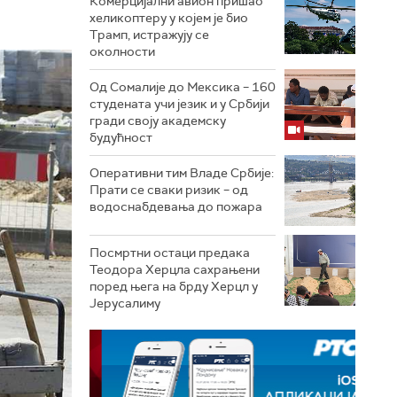
Комерцијални авион пришао
хеликоптеру у којем је био
Трамп, истражују се
околности
Од Сомалије до Мексика – 160
студената учи језик и у Србији
гради своју академску
будућност
Оперативни тим Владе Србије:
Прати се сваки ризик – од
водоснабдевања до пожара
Посмртни остаци предака
Теодора Херцла сахрањени
поред њега на брду Херцл у
Јерусалиму