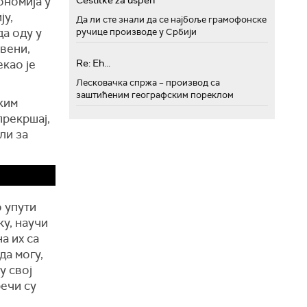
ономија у
Cestitke za uspeh
ју,
Да ли сте знали да се најбоље грамофонске
да оду у
ручице производе у Србији
твени,
екао је
Re: Eh...
Лесковачка спржа – производ са
заштићеним географским пореклом
ским
прекршај,
ли за
о упути
ку, научи
а их са
да могу,
у свој
речи су