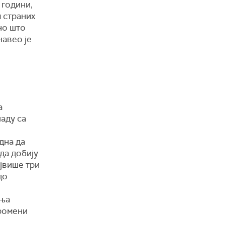
 години,
 страних
но што
навео је
а
ладу са
дна да
 да добију
ајвише три
до
ања
промени