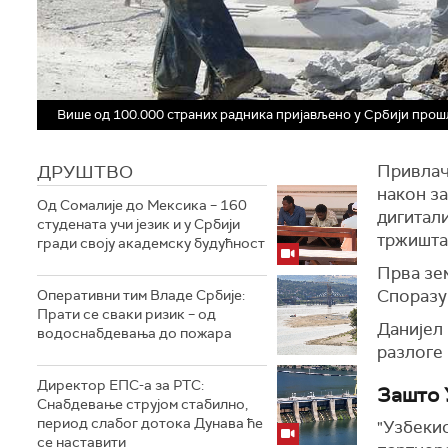
Више од 100.000 страних радника пријављено у Србији про
ДРУШТВО
Привлачн
након за
Од Сомалије до Мексика – 160
дигитал
студената учи језик и у Србији
тржишта
гради своју академску будућност
Прва зем
Споразум
Оперативни тим Владе Србије:
Прати се сваки ризик – од
Данијел 
водоснабдевања до пожара
разлоге 
Директор ЕПС-а за РТС:
Зашто 
Снабдевање струјом стабилно,
период слабог дотока Дунава ће
"Узбекис
се наставити