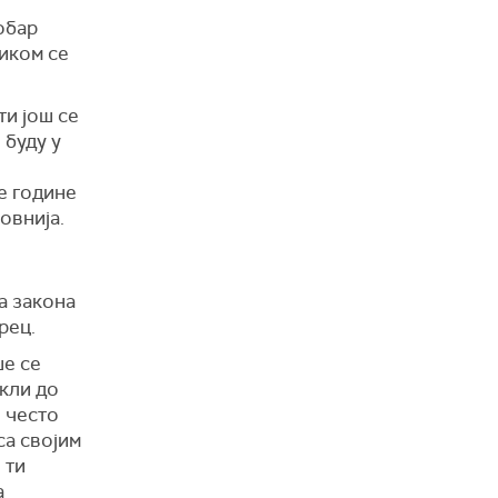
тобар
иком се
и још се
 буду у
ле године
зовнија.
а закона
грец.
ше се
кли до
и често
са својим
 ти
а