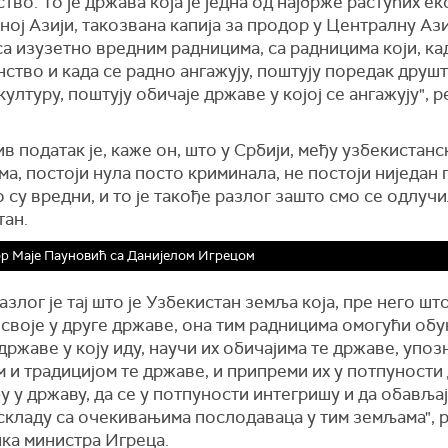
тво. То је држава која је једна од најбрже растућих ек
ој Азији, такозвана капија за продор у Централну Ази
а изузетно вредним радницима, са радницима који, ка
ство и када се радно ангажују, поштују поредак друш
културу, поштују обичаје државе у којој се ангажују", р
 податак је, каже он, што у Србији, међу узбекистан
а, постоји нула посто криминала, не постоји ниједан 
 су вредни, и то је такође разлог зашто смо се одлучи
тан.
р Маје Пауновић са Данијелом Игрецом
азлог је тај што је Узбекистан земља која, пре него шт
своје у друге државе, она тим радницима омогући обу
 државе у коју иду, научи их обичајима те државе, упозн
 и традицијом те државе, и припреми их у потпуности 
у у државу, да се у потпуности интегришу и да обављај
складу са очекивањима послодаваца у тим земљама", 
ка министра Игреца.