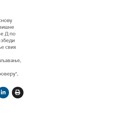
снову
авишне
зе Д по
езбеди
ње свих
шљавање,
оверу",