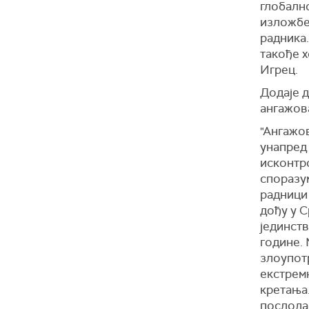
глобално
изложбе
радника.
такође х
Игрец.
Додаје д
ангажов
"Ангажо
унапред
исконтро
споразум
радници 
дођу у С
јединств
године. 
злоупот
екстрем
кретања.
послода