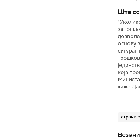
Шта се
"Уколико
запошља
дозволе 
основу 
сигуран 
трошкова
јединст
која пр
Министа
каже Да
страни 
Везани