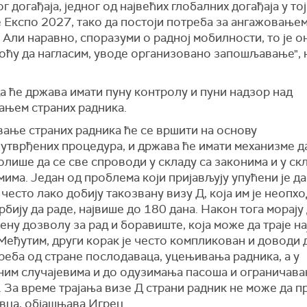
г догађаја, једног од највећих глобалних догађаја у тој
 Експо 2027, тако да постоји потреба за ангажовањем
 Али наравно, споразуми о радној мобилности, то је о
оћу да нагласим, уводе организовано запошљавање", 
а ће држава имати пуну контролу и пуни надзор над
ањем страних радника.
вање страних радника ће се вршити на основу
 утврђених процедура, и држава ће имати механизме д
лише да се све спроводи у складу са законима и у ск
има. Један од проблема који пријављују упућени је да
често лако добију такозвану визу Д, која им је неопхо
рбију да раде, највише до 180 дана. Након тога морају
ену дозволу за рад и боравиште, која може да траје н
Међутим, други корак је често компликован и доводи 
реба од стране послодаваца, уцењивања радника, а у
ним случајевима и до одузимања пасоша и ограничав
 За време трајања визе Д страни радник не може да 
вца, објашњава Игрец.