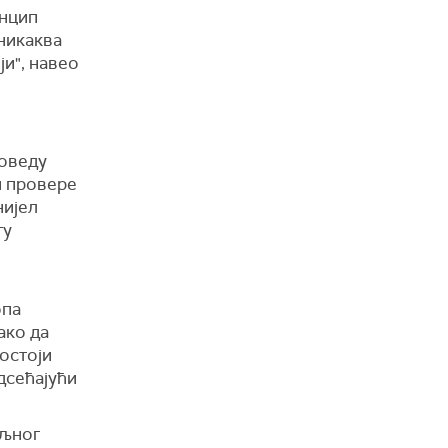
инцип
 никаква
ји", навео
роведу
и провере
нијел
ту
опа
ако да
постоји
дсећајући
иљног