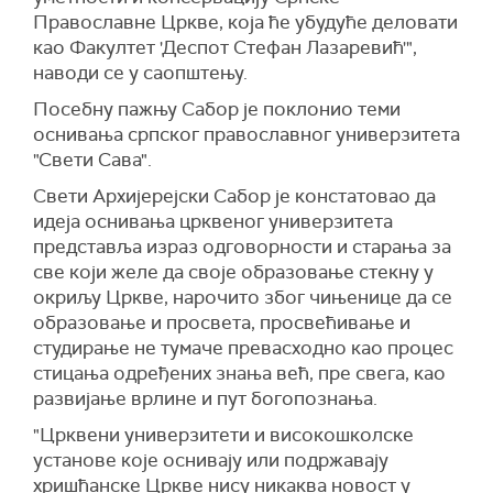
Православне Цркве, која ће убудуће деловати
као Факултет 'Деспот Стефан Лазаревић'",
наводи се у саопштењу.
Посебну пажњу Сабор је поклонио теми
оснивања српског православног универзитета
"Свети Сава".
Свети Архијерејски Сабор је констатовао да
идеја оснивања црквеног универзитета
представља израз одговорности и старања за
све који желе да своје образовање стекну у
окриљу Цркве, нарочито због чињенице да се
образовање и просвета, просвећивање и
студирање не тумаче превасходно као процес
стицања одређених знања већ, пре свега, као
развијање врлине и пут богопознања.
"Црквени универзитети и високошколске
установе које оснивају или подржавају
хришћанске Цркве нису никаква новост у