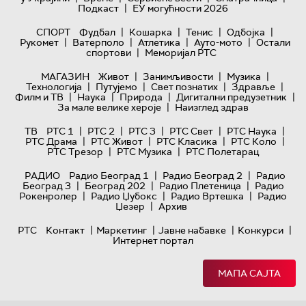
|
Подкаст
ЕУ могућности 2026
|
|
|
|
СПОРТ
Фудбал
Кошарка
Тенис
Одбојка
|
|
|
|
Рукомет
Ватерполо
Атлетика
Ауто-мото
Остали
|
спортови
Меморијал РТС
|
|
|
МАГАЗИН
Живот
Занимљивости
Музика
|
|
|
|
Технологијa
Путујемо
Свет познатих
Здравље
|
|
|
|
Филм и ТВ
Наука
Природа
Дигитални предузетник
|
За мале велике хероје
Наизглед здрав
|
|
|
|
|
ТВ
РТС 1
РТС 2
РТС 3
РТС Свет
РТС Наука
|
|
|
|
РТС Драма
РТС Живот
РТС Класика
РТС Коло
|
|
РТС Трезор
РТС Музика
РТС Полетарац
|
|
РАДИО
Радио Београд 1
Радио Београд 2
Радио
|
|
|
Београд 3
Београд 202
Радио Плетеница
Радио
|
|
|
Рокенролер
Радио Џубокс
Радио Вртешка
Радио
|
Џезер
Архив
|
|
|
|
РТС
Контакт
Маркетинг
Јавне набавке
Конкурси
Интернет портал
МАПА САЈТА