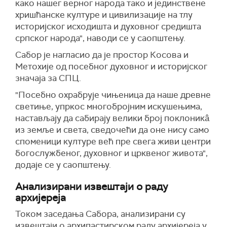
како нашег верног народа тако и јединствене
хришћанске културе и цивилизације на тлу
историјског исходишта и духовног средишта
српског народа", наводи се у саопштењу.
Сабор је нагласио да је простор Косова и
Метохије од посебног духовног и историјског
значаја за СПЦ.
"Посебно охрабрује чињеница да наше древне
светиње, упркос многобројним искушењима,
настављају да сабирају велики број поклоникâ
из земље и света, сведочећи да оне нису само
споменици културе већ пре свега живи центри
богослужбеног, духовног и црквеног живота",
додаје се у саопштењу.
Анализирани извештаји о раду
архијереја
Током заседања Сабора, анализирани су
извештаји о архипастирском раду архијереја у