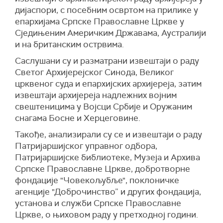
дијаспори, с посебним освртом на прилике у
епархијама Српске Православне Цркве у
Сједињеним Америчким Државама, Аустралији
и на британским острвима.
Саслушани су и разматрани извештаји о раду
Светог Архијерејског Синода, Великог
црквеног суда и епархијских архијереја, затим
извештаји архијереја надлежних војним
свештеницима у Војсци Србије и Оружаним
снагама Босне и Херцеговине.
Такође, анализирали су се и извештаји о раду
Патријаршијског управног одбора,
Патријаршијске библиотеке, Музеја и Архива
Српске Православне Цркве, добротворне
фондације "Човекољубље", поклоничке
агенције "Доброчинство” и других фондација,
установа и служби Српске Православне
Цркве, о њиховом раду у претходној години.