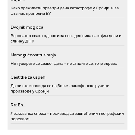
Како преживети прва три дана катастрофе у Србији, и за
шта нас припрема ЕУ
Dvojnik mog oca
Вероватно свако од нас има свог двојника са којим дели и
сличну ДНК
Nemogućnost tusiranja
Не туширате се сваког дана – не стидите се, то је здраво
Cestitke za uspeh
Да ли сте знали да се најбоље грамофонске ручице
производе у Србији
Re: Eh...
Лесковачка спржа – производ са заштићеним географским
пореклом