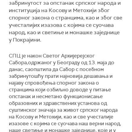
забринутост за опстанак српског народа и
институција на Косову и Метохији због
спорног закона о странцима, као и због све
учесталијих изазова с којима се суочава
народ, као и светиње и монашке заједнице
у Покрајини.
СПЦ је након Светог Архијерејског
Сабора,одржаног у Београду од 13. маја до
данас, саопштила да Сабор с посебном
забринутошћу прати најновија дешавања и
најаву спровођења спорног закона о
странцима који озбиљно доводе у питање
опстанак и несметано функционисање
образовних и здравствених установа од
суштинског значаја за живот српског народа
на Косову и Метохији, као и све учесталије
изазове с којима се суочава наш верни народ,
наше светиње и монашке заједнице, које и у