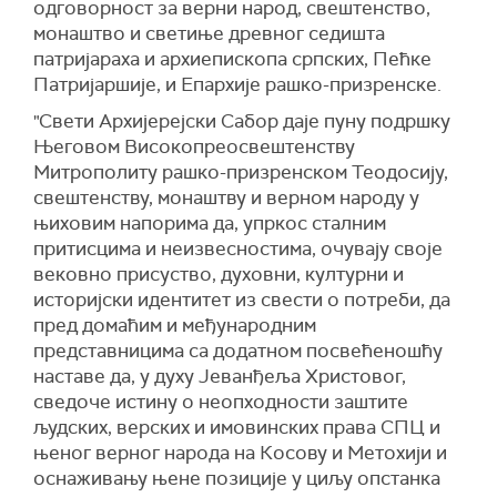
одговорност за верни народ, свештенство,
монаштво и светиње древног седишта
патријараха и архиепископа српских, Пећке
Патријаршије, и Епархије рашко-призренске.
"Свети Архијерејски Сабор даје пуну подршку
Његовом Високопреосвештенству
Митрополиту рашко-призренском Теодосију,
свештенству, монаштву и верном народу у
њиховим напорима да, упркос сталним
притисцима и неизвесностима, очувају своје
вековно присуство, духовни, културни и
историјски идентитет из свести о потреби, да
пред домаћим и међународним
представницима са додатном посвећеношћу
наставе да, у духу Јеванђеља Христовог,
сведоче истину о неопходности заштите
људских, верских и имовинских права СПЦ и
њеног верног народа на Косову и Метохији и
оснаживању њене позиције у циљу опстанка