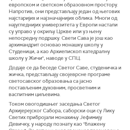
европском и светском образовном простору.
Напротив, они представљају један од његових
најстаријих и најзначајнијих облика. Многи од
најугледнијих универзитета у Европи настали
су управо у окриљу Цркве или уз њену
непосредну подршку. Свети Сава је још као
архимандрит основао монашку школу у
Студеници, а као Архиепископ катедралну
школу у Жичи", наводе у СПЦ.
Додаје се да беседе Светог Саве, студеничка и
жичка, представљају својеврсне програме
светосавског образовања са јасно
постављеним духовним, просветним и
васпитним циљевима.
Током овогодишњег заседања Светог
Архијерејског Сабора, саборски оци су Лику
Светих прибројали монахињу Јефимију
Девичку, у народу познату као "блажену