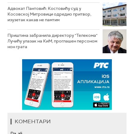
Адвокат Пантовић: Костовићу суд у
Косовској Митровици одредио притвор,
изузетак какав не памтим
Приштина забранила директору "Телекома"
Лучићу улазак на КиМ, проглашен персоном
нон грата
КОМЕНТАРИ
Da, ali...