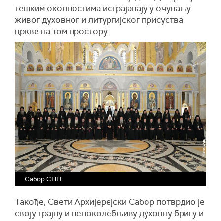
тешким околностима истрајавају у очувању
живог духовног и литургијског присуства
цркве на том простору.
Сабор СПЦ
Такође, Свети Архијерејски Сабор потврдио је
своју трајну и непоколебљиву духовну бригу и