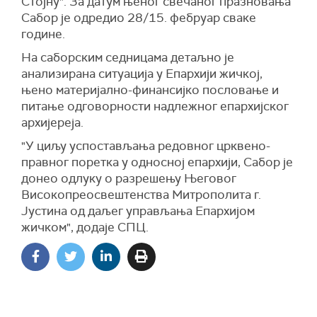
Стојну". За датум њеног свечаног празновања
Сабор је одредио 28/15. фебруар сваке
године.
На саборским седницама детаљно је
анализирана ситуација у Епархији жичкој,
њено материјално-финансијко пословање и
питање одговорности надлежног епархијског
архијереја.
"У циљу успостављања редовног црквено-
правног поретка у односној епархији, Сабор је
донео одлуку о разрешењу Његовог
Високопреосвештенства Митрополита г.
Јустина од даљег управљања Епархијом
жичком", додаје СПЦ.