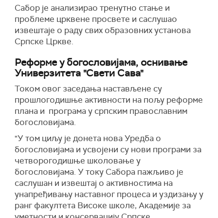
Сабор је анализирао тренутно стање и
проблеме црквене просвете и саслушао
извештаје о раду свих образовних установа
Српске Цркве.
Реформе у богословијама, оснивање
Универзитета "Свети Сава"
Током овог заседања настављене су
прошлогодишње активности на пољу реформе
плана и програма у српским православним
богословијама.
"У том циљу је донета нова Уредба о
богословијама и усвојени су нови програми за
четворогодишње школовање у
богословијама. У току Сабора пажљиво је
саслушан и извештај о активностима на
унапређивању наставног процеса и уздизању у
ранг факултета Високе школе, Академије за
уметности и консервацију Српске