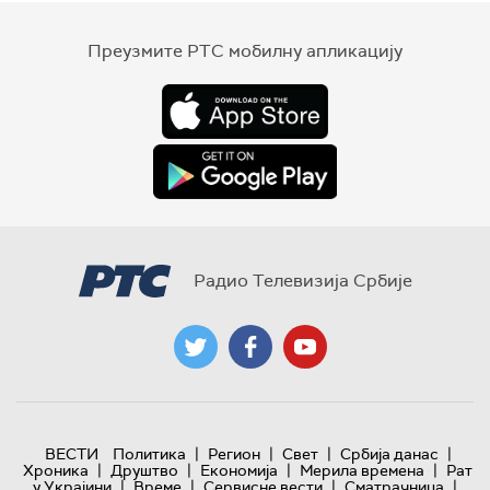
Преузмите РТС мобилну апликацију
Радио Телевизија Србије
|
|
|
|
ВЕСТИ
Политика
Регион
Свет
Србија данас
|
|
|
|
Хроника
Друштво
Економија
Мерила времена
Рат
|
|
|
|
у Украјини
Време
Сервисне вести
Сматрачница