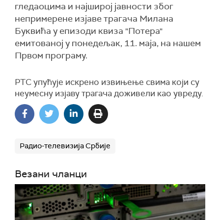
гледаоцима и најширој јавности због
непримерене изјаве трагача Милана
Буквића у епизоди квиза "Потера"
емитованој у понедељак, 11. маја, на нашем
Првом програму.
РТС упућује искрено извињење свима који су
неумесну изјаву трагача доживели као увреду.
Радио-телевизија Србије
Везани чланци