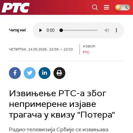
РТС
Читај ми!
ИЗВОР:
ЧЕТВРТАК, 14.05.2026, 22:59 -> 23:03
РТС
Извињење РТС-а због
непримерене изјаве
трагача у квизу "Потера"
Радио-телевизија Србије се извињава