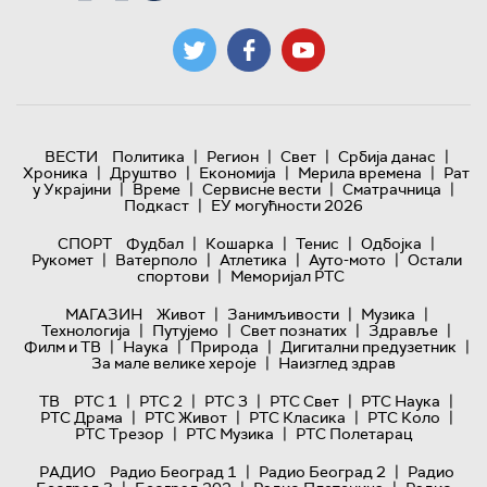
|
|
|
|
ВЕСТИ
Политика
Регион
Свет
Србија данас
|
|
|
|
Хроника
Друштво
Економија
Мерила времена
Рат
|
|
|
|
у Украјини
Време
Сервисне вести
Сматрачница
|
Подкаст
ЕУ могућности 2026
|
|
|
|
СПОРТ
Фудбал
Кошарка
Тенис
Одбојка
|
|
|
|
Рукомет
Ватерполо
Атлетика
Ауто-мото
Остали
|
спортови
Меморијал РТС
|
|
|
МАГАЗИН
Живот
Занимљивости
Музика
|
|
|
|
Технологијa
Путујемо
Свет познатих
Здравље
|
|
|
|
Филм и ТВ
Наука
Природа
Дигитални предузетник
|
За мале велике хероје
Наизглед здрав
|
|
|
|
|
ТВ
РТС 1
РТС 2
РТС 3
РТС Свет
РТС Наука
|
|
|
|
РТС Драма
РТС Живот
РТС Класика
РТС Коло
|
|
РТС Трезор
РТС Музика
РТС Полетарац
|
|
РАДИО
Радио Београд 1
Радио Београд 2
Радио