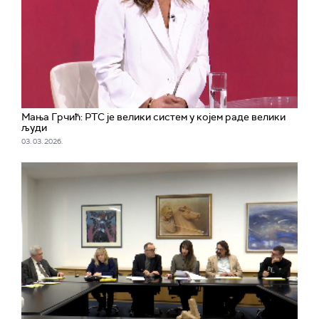
Мања Грчић: РТС је велики систем у којем раде велики
људи
03. 03. 2026.