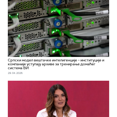
Српски модел вештачке интелигенције – институције и
компаније уступају архиве за тренирање домаћег
система ВИ
29. 04. 2026.