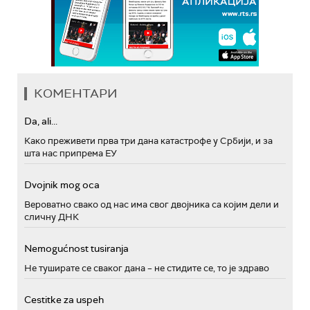
КОМЕНТАРИ
Da, ali...
Како преживети прва три дана катастрофе у Србији, и за
шта нас припрема ЕУ
Dvojnik mog oca
Вероватно свако од нас има свог двојника са којим дели и
сличну ДНК
Nemogućnost tusiranja
Не туширате се сваког дана – не стидите се, то је здраво
Cestitke za uspeh