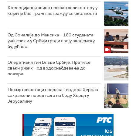
Комерцијални авион пришао хеликоптеру у
којем је био Трамп, истражују се околности
Од Сомалије до Мексика – 160 студената
учи језик и у Србији гради своју академску
будућност
Оперативни тим Владе Србије: Прати се
сваки ризик – од водоснабдевања до
пожара
Посмртни остаци предака Теодора Херцла
сахрањени поред њега на брду Херцл у
Јерусалиму