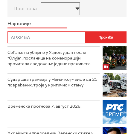
Прогноза
Најновије
Сећање на убијене у Уздољу дан после
"Олује", посланица на комеморацији
прочитала сведочење једине преживеле
Судар два трамваја у Немачкој – више од 25
повређених, троје у критичном стању
Временска прогноза 7. август 2026.
Украјински председник Зеленски стиже у