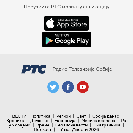
Преузмите РТС мобилну апликацију
Радио Телевизија Србије
|
|
|
|
ВЕСТИ
Политика
Регион
Свет
Србија данас
|
|
|
|
Хроника
Друштво
Економија
Мерила времена
Рат
|
|
|
|
у Украјини
Време
Сервисне вести
Сматрачница
|
Подкаст
ЕУ могућности 2026