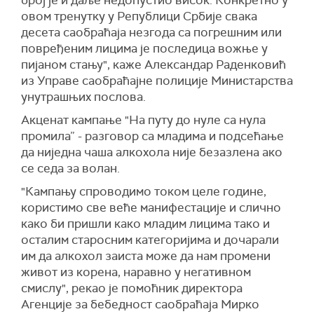
број је и даље недопустио висок. Конкретно у
овом тренутку у Републици Србије свака
десета саобраћаја незгода са погрешним или
повређеним лицима је последица вожње у
пијаном стању", каже Александар Раденковић
из Управе саобраћајне полиције Министарства
унутрашњих послова.
Акценат кампање "На путу до нуле са нула
промила” - разговор са младима и подсећање
да ниједна чаша алкохола није безазлена ако
се седа за волан.
"Кампању спроводимо током целе године,
користимо све веће манифестације и слично
како би пришли како младим лицима тако и
осталим старосним категоријима и дочарали
им да алкохол заиста може да нам промени
живот из корена, наравно у негативном
смислу", рекао је помоћник директора
Агенције за бебедност саобраћаја Мирко