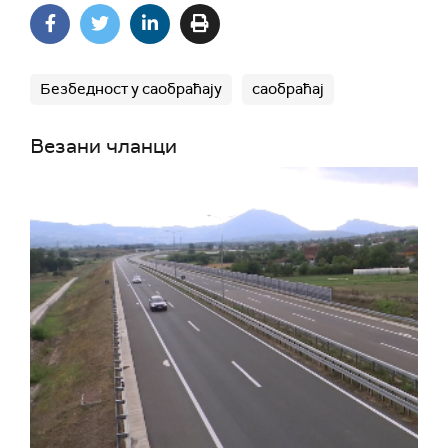
Безбедност у саобраћају
саобраћај
Везани чланци