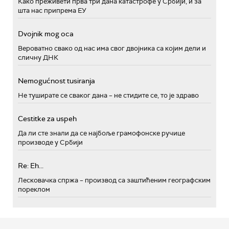
Како преживети прва три дана катастрофе у Србији, и за
шта нас припрема ЕУ
Dvojnik mog oca
Вероватно свако од нас има свог двојника са којим дели и
сличну ДНК
Nemogućnost tusiranja
Не туширате се сваког дана – не стидите се, то је здраво
Cestitke za uspeh
Да ли сте знали да се најбоље грамофонске ручице
производе у Србији
Re: Eh...
Лесковачка спржа – производ са заштићеним географским
пореклом