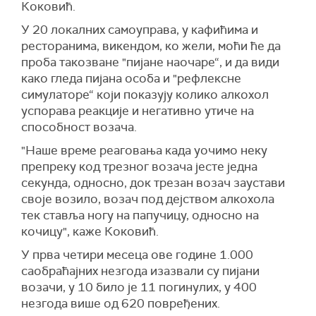
Коковић.
У 20 локалних самоуправа, у кафићима и
ресторанима, викендом, ко жели, моћи ће да
проба такозване "пијане наочаре“, и да види
како гледа пијана особа и "рефлексне
симулаторе“ који показују колико алкохол
успорава реакције и негативно утиче на
способност возача.
"Наше време реаговања када уочимо неку
препреку код трезног возача јесте једна
секунда, односно, док трезан возач заустави
своје возило, возач под дејством алкохола
тек ставља ногу на папучицу, односно на
кочицу", каже Коковић.
У прва четири месеца ове године 1.000
саобраћајних незгода изазвали су пијани
возачи, у 10 било је 11 погинулих, у 400
незгода више од 620 повређених.