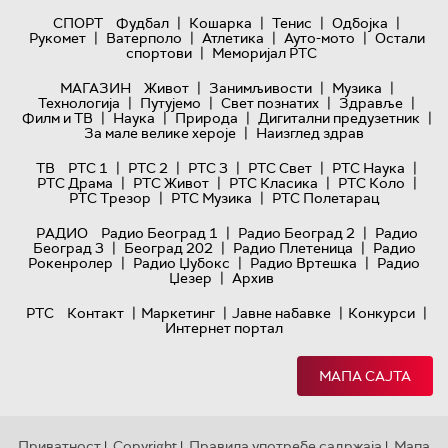
|
|
|
|
СПОРТ
Фудбал
Кошарка
Тенис
Одбојка
|
|
|
|
Рукомет
Ватерполо
Атлетика
Ауто-мото
Остали
|
спортови
Меморијал РТС
|
|
|
МАГАЗИН
Живот
Занимљивости
Музика
|
|
|
|
Технологијa
Путујемо
Свет познатих
Здравље
|
|
|
|
Филм и ТВ
Наука
Природа
Дигитални предузетник
|
За мале велике хероје
Наизглед здрав
|
|
|
|
|
ТВ
РТС 1
РТС 2
РТС 3
РТС Свет
РТС Наука
|
|
|
|
РТС Драма
РТС Живот
РТС Класика
РТС Коло
|
|
РТС Трезор
РТС Музика
РТС Полетарац
|
|
РАДИО
Радио Београд 1
Радио Београд 2
Радио
|
|
|
Београд 3
Београд 202
Радио Плетеница
Радио
|
|
|
Рокенролер
Радио Џубокс
Радио Вртешка
Радио
|
Џезер
Архив
|
|
|
|
РТС
Контакт
Маркетинг
Јавне набавке
Конкурси
Интернет портал
МАПА САЈТА
Приватност
Copyright
Правила употребе садржаја
Мапа
|
|
|