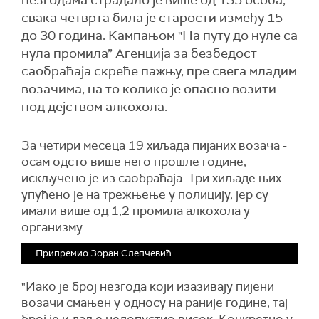
незгодама страдало је више од 135 особа,
свака четврта била је старости између 15
до 30 година. Кампањом "На путу до нуле са
нула промила” Агенција за безбедост
саобраћаја скреће пажњу, пре свега младим
возачима, на то колико је опасно возити
под дејством алкохола.
За четири месеца 19 хиљада пијаних возача -
осам одсто више него прошле године,
искључено је из саобраћаја. Три хиљаде њих
упућено је на трежњење у полицију, јер су
имали више од 1,2 промила алкохола у
организму.
Припремио Зоран Слепчевић
"Иако је број незгода који изазивају пијени
возачи смањен у односу на раније године, тај