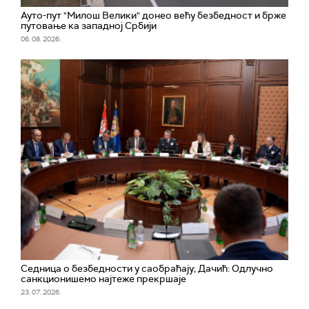
Ауто-пут "Милош Велики" донео већу безбедност и брже
путовање ка западној Србији
06. 08. 2026.
Седница о безбедности у саобраћају; Дачић: Одлучно
санкционишемо најтеже прекршаје
23. 07. 2026.