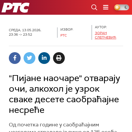
РТС
АУТОР:
ИЗВОР:
СРЕДА, 13.05.2026,
ЗОРАН
23:36 -> 23:52
РТС
СЛЕПЧЕВИЋ
"Пијане наочаре" отварају
очи, алкохол је узрок
сваке десете саобраћајне
несреће
Од почетка године у саобраћајним