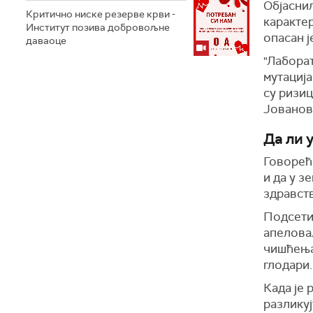
Објаснил
Критично ниске резерве крви -
карактер
Институт позива добровољне
опасан ј
даваоце
"Лаборат
мутација
су ризиц
Јованов
Да ли у
Говорећи
и да у з
здравств
Подсетил
апеловал
чишћења
глодари.
Када је 
разликуј