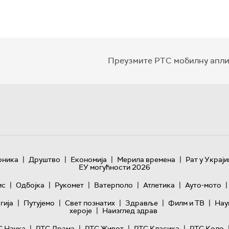
Преузмите РТС мобилну апли
|
|
|
|
оника
Друштво
Економија
Мерила времена
Рат у Украји
ЕУ могућности 2026
|
|
|
|
|
|
ис
Одбојка
Рукомет
Ватерполо
Атлетика
Ауто-мото
|
|
|
|
|
гијa
Путујемо
Свет познатих
Здравље
Филм и ТВ
Нау
|
хероје
Наизглед здрав
|
|
|
|
С Наука
РТС Драма
РТС Живот
РТС Класика
РТС Коло