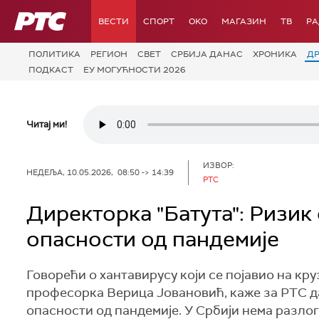
РТС
ВЕСТИ
СПОРТ
OKO
МАГАЗИН
ТВ
Р
ПОЛИТИКА
РЕГИОН
СВЕТ
СРБИЈА ДАНАС
ХРОНИКА
Д
ПОДКАСТ
ЕУ МОГУЋНОСТИ 2026
Читај ми!
ИЗВОР:
НЕДЕЉА, 10.05.2026, 08:50 -> 14:39
РТС
Директорка "Батута": Ризик
опасности од пандемије
Говорећи о хантавирусу који се појавио на кру
професорка Верица Јовановић, каже за РТС да 
опасности од пандемије. У Србији нема разлог