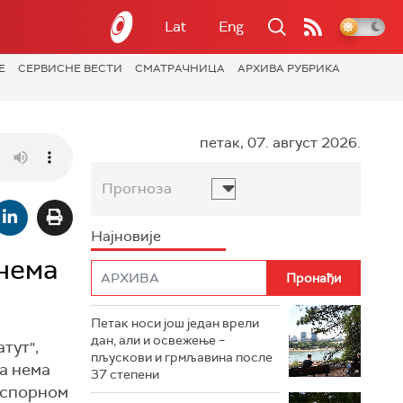
Lat
Eng
Е
СЕРВИСНЕ ВЕСТИ
СМАТРАЧНИЦА
АРХИВА РУБРИКА
петак, 07. август 2026.
Прогноза
Најновије
 нема
Петак носи још један врели
дан, али и освежење –
тут",
пљускови и грмљавина после
а нема
37 степени
а спорном