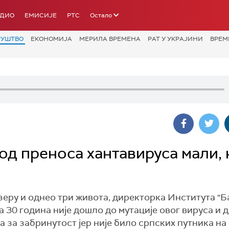
АДИО
ЕМИСИЈЕ
РТС
Остало
РУШТВО
ЕКОНОМИЈА
МЕРИЛА ВРЕМЕНА
РАТ У УКРАЈИНИ
ВРЕМ
 од преноса хантавируса мали,
зеру и однео три живота, директорка Института "Ба
30 година није дошло до мутације овог вируса и д
а за забринутост јер није било српских путника н