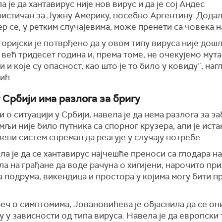
а је да хантавирус није нов вирус и да је сој Андес
истичан за Јужну Америку, посебно Аргентину. Додала 
ер се, у ретким случајевима, може пренети са човека н
оријски је потврђено да у овом типу вируса није дош
 већ тридесет година и, према томе, не очекујемо мута
и и које су опасност, као што је то било у ковиду”, наг
ић.
 Србији има разлога за бригу
 о ситуацији у Србији, навела је да нема разлога за з
емљи није било путника са спорног крузера, али је истак
ени систем спреман да реагује у случају потребе.
а је да се хантавирус најчешће преноси са глодара на
а на грађане да воде рачуна о хигијени, нарочито пр
 подрума, викендица и простора у којима могу бити п
реч о симптомима, Јовановићева је објаснила да се он
у у зависности од типа вируса. Навела је да европски 