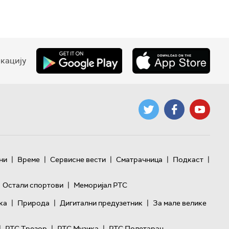
кацију
|
|
|
|
|
ни
Време
Сервисне вести
Сматрачница
Подкаст
|
Остали спортови
Меморијал РТС
|
|
|
ка
Природа
Дигитални предузетник
За мале велике
|
|
|
РТС Трезор
РТС Музика
РТС Полетарац