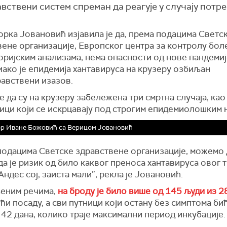
авствени систем спреман да реагује у случају потре
рка Јовановић изјавила је да, према подацима Светс
ене организације, Европског центра за контролу бол
оријским анализама, нема опасности од нове пандемиј
иако је епидемија хантавируса на крузеру озбиљан
равствени изазов.
е да су на крузеру забележена три смртна случаја, као 
ници који се искрцавају под строгим епидемиолошким 
р Иване Божовић са Верицом Јовановић
подацима Светске здравствене организације, можемо 
а је ризик од било каквог преноса хантавируса овог т
Андес сој, заиста мали”, рекла је Јовановић.
еним речима,
на броду је било више од 145 људи из 2
ћи посаду, а сви путници који остану без симптома би
42 дана, колико траје максимални период инкубације.