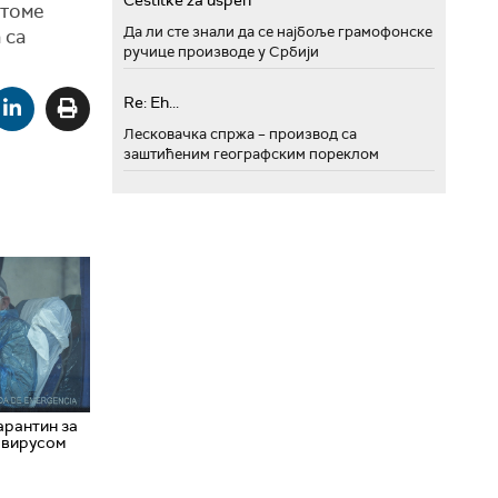
Cestitke za uspeh
птоме
Да ли сте знали да се најбоље грамофонске
 са
ручице производе у Србији
Re: Eh...
Лесковачка спржа – производ са
заштићеним географским пореклом
арантин за
авирусом