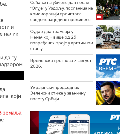
Сећање на убијене дан после
бе.
"Олује" у Уздољу, посланица на
комеморацији прочитала
ке
сведочење једине преживеле
ести и
Судар два трамваја у
е налик
Немачкој – више од 25
повређених, троје у критичном
стању
и да су
Временска прогноза 7. август
надзором.
2026.
Украјински председник
да
Зеленски стиже у званичну
ипа, који
посету Србији
8 земаља
,
ће