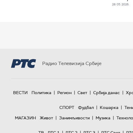
28. 05. 2026.
Радио Телевизија Србије
|
|
|
|
ВЕСТИ
Политика
Регион
Свет
Србија данас
Хр
|
|
СПОРТ
Фудбал
Кошарка
Тен
|
|
|
МАГАЗИН
Живот
Занимљивости
Музика
Техноло
|
|
|
|
ТВ
РТС 1
РТС 2
РТС 3
РТС Свет
РТ