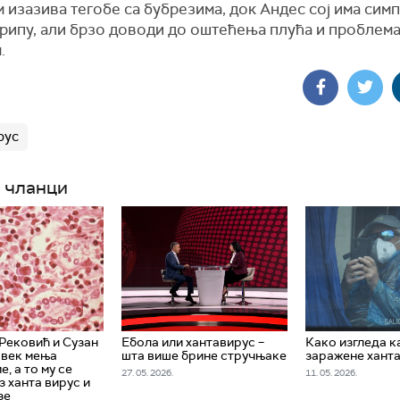
 изазива тегобе са бубрезима, док Андес сој има сим
грипу, али брзо доводи до оштећења плућа и проблема
.
рус
 чланци
Рековић и Сузан
Ебола или хантавирус –
Како изгледа к
овек мења
шта више брине стручњаке
заражене хант
, а то му се
27. 05. 2026.
11. 05. 2026.
з ханта вирус и
зе