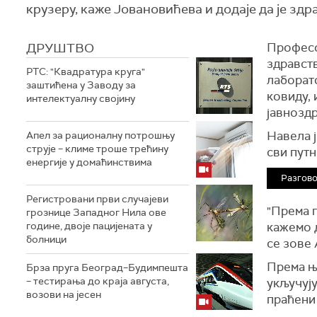
крузеру, каже Јовановићева и додаје да је здр
ДРУШТВО
Професо
здравств
РТС: "Квадратура круга"
лаборат
заштићена у Заводу за
ковиду, 
интелектуалну својину
јавнозд
Навела ј
Апел за рационалну потрошњу
струје – климе троше трећину
сви пут
енергије у домаћинствима
Разгово
Регистровани први случајеви
"Према 
грознице Западног Нила ове
године, двоје пацијената у
кажемо д
болници
се зове 
Према њ
Брза пруга Београд–Будимпешта
– тестирања до краја августа,
укључују
возови на јесен
праћени 