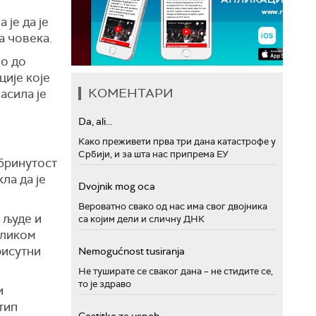
је да је
а човека.
ло до
ције које
КОМЕНТАРИ
ласила је
Da, ali...
Како преживети прва три дана катастрофе у
Србији, и за шта нас припрема ЕУ
абринутост
ла да је
Dvojnik mog oca
Вероватно свако од нас има свог двојника
 људе и
са којим дели и сличну ДНК
иликом
рисутни
Nemogućnost tusiranja
Не туширате се сваког дана – не стидите се,
то је здраво
и
тип