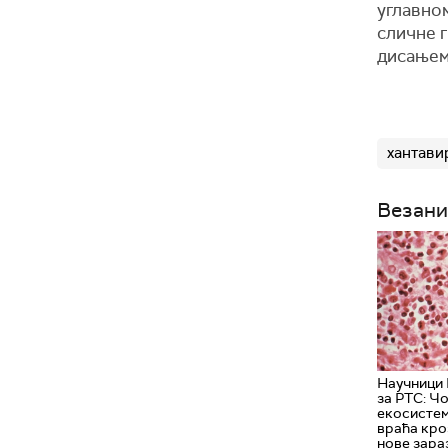
углавном
сличне 
дисањем
хантави
Везани
Научници 
за РТС: Ч
екосистеме
враћа кро
нове зара