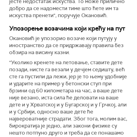
јесте недостатак искуства. То може прилично
добро да се надомести тиме што ћете им та
искуства пренети", поручује Окановић.
Упозорење возачима који крећу на пут
Окановић је упозорио возаче који путују у
иностранство да се придржавају правила без
обзира на висину казни.
"Уколико кренете на летовање, ставите дете
позади, нисте га везали у дечјем седишту, већ
сте га пустили да лежи, јер је то њему удобније
и ударите на пример у бетонски ступ при
брзини од 60 километара на час, а ваше дете
није везано, иста сила ће деловати на ваше
дете и у Хрватској и у Бугарској и у Грчкој, али
и у Србији, односно ваше дете ће
највероватније страдати. Због тога, молим вас,
бирократија је једно, али закони физике су
нешто потпуно друго и треба да се понашамо