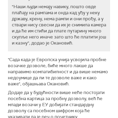
"Наши људи немају навику, пошто овде
плаћају на рампама и онда кад уђу у неку
државу, крену, нема рампи и они прођу, а у
ствари нису свесни да их је снимила камера
и да ће им стићи да плате путарину много
скупље него иначе зато што ће платити још
и казну", додао је Окановић.
"Сада када је Европска унија усвојила пробне
возачке дозволе, биће много лакше да
направимо компатибилност и да више немамо
недоумице да ли те дозволе важе и како
важе", објашњава Окановић.
Додаје да у будућности више неће постојати
посебна картица за пробну дозволу, већ ће
млади возачи у ЕУ добијати стандардну
дозволу са посебном шифром која ће
указивати да је реч о почетнику.