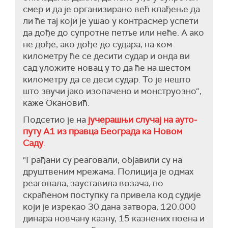
смер и да је организирано већ клађење да
ли ће тај који је ушао у контрасмер успети
да дође до супротне петље или неће. А ако
не дође, ако дође до судара, на ком
километру ће се десити судар и онда ви
сад уложите новац у то да ће на шестом
километру да се деси судар. То је нешто
што звучи јако изопачено и монструозно“,
каже Окановић.
Подсетио је на
јучерашњи случај на ауто-
путу А1 из правца Београда ка Новом
Саду
.
"Грађани су реаговали, објавили су на
друштвеним мрежама. Полиција је одмах
реаговала, зауставила возача, по
скраћеном поступку га привела код судије
који је изрекао 30 дана затвора, 120.000
динара новчану казну, 15 казнених поена и