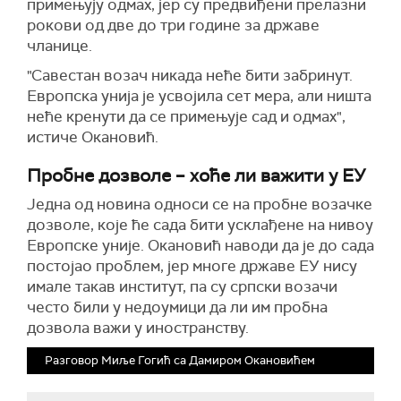
примењују одмах, јер су предвиђени прелазни
рокови од две до три године за државе
чланице.
"Савестан возач никада неће бити забринут.
Европска унија је усвојила сет мера, али ништа
неће кренути да се примењује сад и одмах",
истиче Окановић.
Пробне дозволе – хоће ли важити у ЕУ
Једна од новина односи се на пробне возачке
дозволе, које ће сада бити усклађене на нивоу
Европске уније. Окановић наводи да је до сада
постојао проблем, јер многе државе ЕУ нису
имале такав институт, па су српски возачи
често били у недоумици да ли им пробна
дозвола важи у иностранству.
Разговор Миље Гогић са Дамиром Окановићем