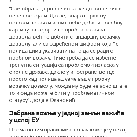
"Сам образац пробне возачке дозволе више
неће постојати. Дакле, онај ко први пут
положи возачки испит, неће добити посебну
картицу на којој пише пробна возачка
дозвола, већ ће добити стандардну возачку
дозволу, али са одређеном шифром која ће
полицајцима указивати на то да се ради о
пробном возачу. Тиме треба да се избегне
тренутна ситуација са проблемом изласка у
околне државе, дакле у иностранство где
просто кад полицајац узме вашу пробну
возачку дозволу, можда му буде нејасно шта је
то и онда можете бити у проблематичном
статусу", додаје Окановић.
Забрана вожње у једној земљи важиће
у целој ЕУ
Према новим правилима, возач коме је у некој
држави Европске уније изречена мера