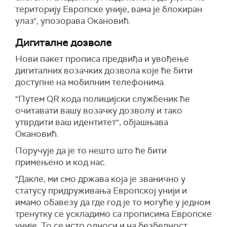
територију Европске уније, вама је блокиран
улаз", упозорава Окановић.
Дигиталне дозволе
Нови пакет прописа предвиђа и увођење
дигиталних возачких дозвола које ће бити
доступне на мобилним телефонима.
"Путем QR кода полицијски службеник ће
очитавати вашу возачку дозволу и тако
утврдити ваш идентитет", објашњава
Окановић.
Поручује да је то нешто што ће бити
примењено и код нас.
"Дакле, ми смо држава која је званично у
статусу придруживања Европској унији и
имамо обавезу да где год је то могуће у једном
тренутку се ускладимо са прописима Европске
уније. То се исто односи и на безбедност