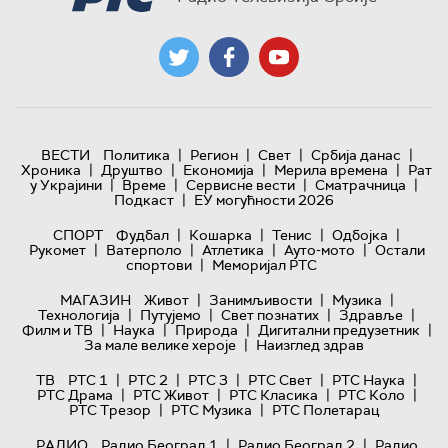
|
|
|
|
ВЕСТИ
Политика
Регион
Свет
Србија данас
|
|
|
|
Хроника
Друштво
Економија
Мерила времена
Рат
|
|
|
|
у Украјини
Време
Сервисне вести
Сматрачница
|
Подкаст
ЕУ могућности 2026
|
|
|
|
СПОРТ
Фудбал
Кошарка
Тенис
Одбојка
|
|
|
|
Рукомет
Ватерполо
Атлетика
Ауто-мото
Остали
|
спортови
Меморијал РТС
|
|
|
МАГАЗИН
Живот
Занимљивости
Музика
|
|
|
|
Технологијa
Путујемо
Свет познатих
Здравље
|
|
|
|
Филм и ТВ
Наука
Природа
Дигитални предузетник
|
За мале велике хероје
Наизглед здрав
|
|
|
|
|
ТВ
РТС 1
РТС 2
РТС 3
РТС Свет
РТС Наука
|
|
|
|
РТС Драма
РТС Живот
РТС Класика
РТС Коло
|
|
РТС Трезор
РТС Музика
РТС Полетарац
|
|
РАДИО
Радио Београд 1
Радио Београд 2
Радио