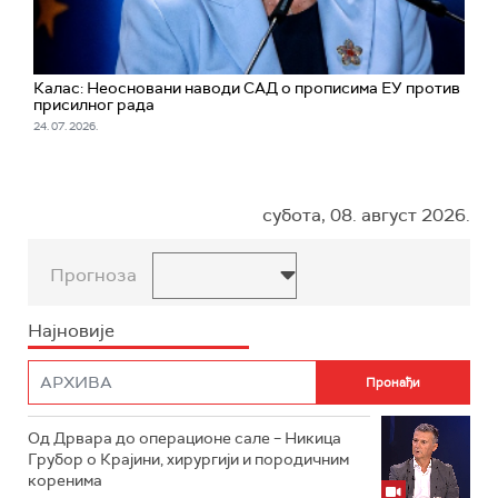
Калас: Неосновани наводи САД о прописима ЕУ против
присилног рада
24. 07. 2026.
субота, 08. август 2026.
Прогноза
Најновије
Од Дрвара до операционе сале – Никица
Грубор о Крајини, хирургији и породичним
коренима