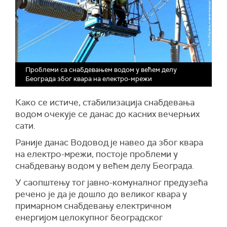
Проблеми са снабдевањем водом у већем делу
Београда због квара на електро-мрежи
Како се истиче, стабилизација снабдевања
водом очекује се данас до касних вечерњих
сати.
Раније данас Водовод је навео да због квара
на електро-мрежи, постоје проблеми у
снабдевању водом у већем делу Београда.
У саопштењу тог јавно-комуналног предузећа
речено је да је дошло до великог квара у
примарном снабдевању електричном
енергијом целокупног београдског