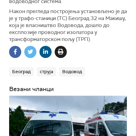
водоводног система.
Након прегледа постројења установљено је да
је у трафо-станици (ТС) Београд 32 на Макишу,
која је власништво Водовода, дошло до
експлозије проводног изолатора у
трансформаторском пољу (ТРП).
Београд
струја
Водовод
Везани чланци