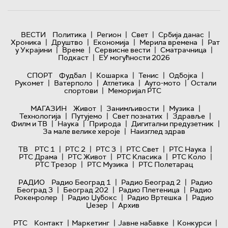
|
|
|
|
ВЕСТИ
Политика
Регион
Свет
Србија данас
|
|
|
|
Хроника
Друштво
Економија
Мерила времена
Рат
|
|
|
|
у Украјини
Време
Сервисне вести
Сматрачница
|
Подкаст
ЕУ могућности 2026
|
|
|
|
СПОРТ
Фудбал
Кошарка
Тенис
Одбојка
|
|
|
|
Рукомет
Ватерполо
Атлетика
Ауто-мото
Остали
|
спортови
Меморијал РТС
|
|
|
МАГАЗИН
Живот
Занимљивости
Музика
|
|
|
|
Технологијa
Путујемо
Свет познатих
Здравље
|
|
|
|
Филм и ТВ
Наука
Природа
Дигитални предузетник
|
За мале велике хероје
Наизглед здрав
|
|
|
|
|
ТВ
РТС 1
РТС 2
РТС 3
РТС Свет
РТС Наука
|
|
|
|
РТС Драма
РТС Живот
РТС Класика
РТС Коло
|
|
РТС Трезор
РТС Музика
РТС Полетарац
|
|
РАДИО
Радио Београд 1
Радио Београд 2
Радио
|
|
|
Београд 3
Београд 202
Радио Плетеница
Радио
|
|
|
Рокенролер
Радио Џубокс
Радио Вртешка
Радио
|
Џезер
Архив
|
|
|
|
РТС
Контакт
Маркетинг
Јавне набавке
Конкурси