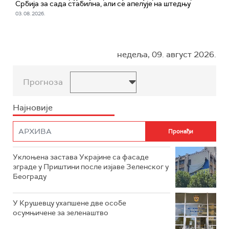
Србија за сада стабилна, али се апелује на штедњу
03. 08. 2026.
недеља, 09. август 2026.
Прогноза
Најновије
Уклоњена застава Украјине са фасаде
зграде у Приштини после изјаве Зеленског у
Београду
У Крушевцу ухапшене две особе
осумњичене за зеленаштво