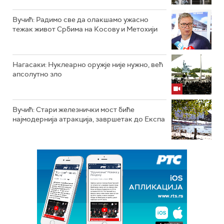
Вучић: Радимо све да олакшамо ужасно
тежак живот Србима на Косову и Метохији
Нагасаки: Нуклеарно оружје није нужно, већ
апсолутно зло
Вучић: Стари железнички мост биће
најмодернија атракција, завршетак до Експа