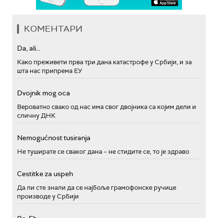
КОМЕНТАРИ
Da, ali...
Како преживети прва три дана катастрофе у Србији, и за
шта нас припрема ЕУ
Dvojnik mog oca
Вероватно свако од нас има свог двојника са којим дели и
сличну ДНК
Nemogućnost tusiranja
Не туширате се сваког дана – не стидите се, то је здраво
Cestitke za uspeh
Да ли сте знали да се најбоље грамофонске ручице
производе у Србији