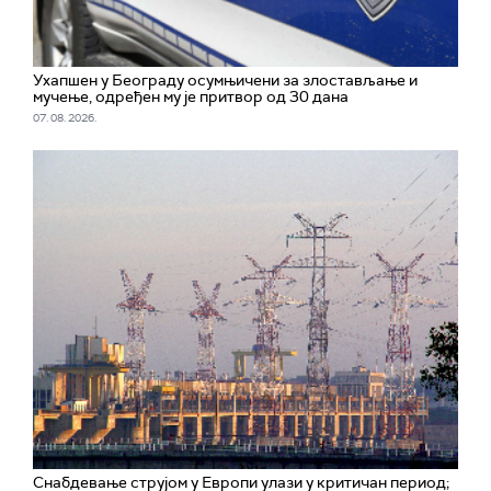
Ухапшен у Београду осумњичени за злостављање и
мучење, одређен му је притвор од 30 дана
07. 08. 2026.
Снабдевање струјом у Европи улази у критичан период;