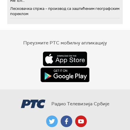
Re: Eh...
Лесковачка спржа – производ са заштићеним географским
пореклом
Преузмите РТС мобилну апликацију
Радио Телевизија Србије