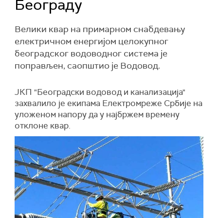
Београду
Велики квар на примарном снабдевању
електричном енергијом целокупног
београдског водоводног система је
поправљен, саопштио је Водовод.
ЈКП "Београдски водовод и канализација"
захвалило је екипама Електромреже Србије на
уложеном напору да у најбржем времену
отклоне квар.