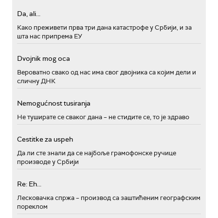
Da, ali...
Како преживети прва три дана катастрофе у Србији, и за
шта нас припрема ЕУ
Dvojnik mog oca
Вероватно свако од нас има свог двојника са којим дели и
сличну ДНК
Nemogućnost tusiranja
Не туширате се сваког дана – не стидите се, то је здраво
Cestitke za uspeh
Да ли сте знали да се најбоље грамофонске ручице
производе у Србији
Re: Eh...
Лесковачка спржа – производ са заштићеним географским
пореклом