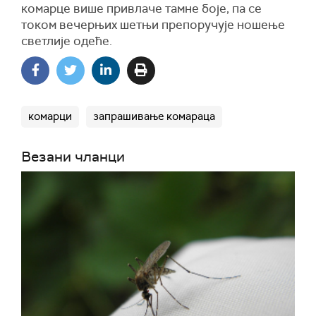
комарце више привлаче тамне боје, па се
током вечерњих шетњи препоручује ношење
светлије одеће.
комарци
запрашивање комараца
Везани чланци