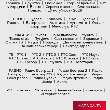
|
|
|
|
Хроника
Друштво
Економија
Мерила времена
Рат
|
|
|
|
у Украјини
Време
Сервисне вести
Сматрачница
|
Подкаст
ЕУ могућности 2026
|
|
|
|
СПОРТ
Фудбал
Кошарка
Тенис
Одбојка
|
|
|
|
Рукомет
Ватерполо
Атлетика
Ауто-мото
Остали
|
спортови
Меморијал РТС
|
|
|
МАГАЗИН
Живот
Занимљивости
Музика
|
|
|
|
Технологијa
Путујемо
Свет познатих
Здравље
|
|
|
|
Филм и ТВ
Наука
Природа
Дигитални предузетник
|
За мале велике хероје
Наизглед здрав
|
|
|
|
|
ТВ
РТС 1
РТС 2
РТС 3
РТС Свет
РТС Наука
|
|
|
|
РТС Драма
РТС Живот
РТС Класика
РТС Коло
|
|
РТС Трезор
РТС Музика
РТС Полетарац
|
|
РАДИО
Радио Београд 1
Радио Београд 2
Радио
|
|
|
Београд 3
Београд 202
Радио Плетеница
Радио
|
|
|
Рокенролер
Радио Џубокс
Радио Вртешка
Радио
|
Џезер
Архив
|
|
|
|
РТС
Контакт
Маркетинг
Јавне набавке
Конкурси
Интернет портал
МАПА САЈТА