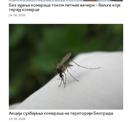
Без зујања комараца током летњих вечери – биљке које
терају комарце
24. 06. 2026.
Акција сузбијања комараца на територији Београда
15. 06. 2026.