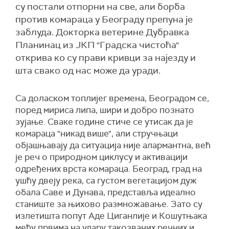
су постали отпорни на све, али борба
против комараца у Београду препуна је
заблуда. Докторка ветерине Дубравка
Планинац из ЈКП "Градска чистоћа"
открива ко су прави кривци за најезду и
шта свако од нас може да уради.
Са доласком топлијег времена, Београдом се,
поред мириса липа, шири и добро познато
зујање. Сваке године стиче се утисак да је
комараца "никад више", али стручњаци
објашњавају да ситуација није алармантна, већ
је реч о природном циклусу и активацији
одређених врста комараца. Београд, град на
ушћу двеју река, са густом вегетацијом дуж
обала Саве и Дунава, представља идеално
станиште за њихово размножавање. Зато су
излетишта попут Аде Циганлије и Кошутњака
међу првима на удару такозваних речних и