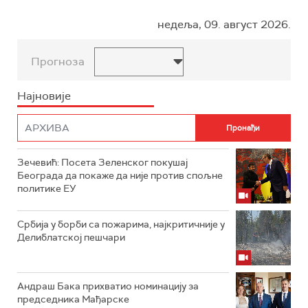
недеља, 09. август 2026.
Прогноза
Најновије
Зечевић: Посета Зеленског покушај
Београда да покаже да није против спољне
политике ЕУ
Србија у борби са пожарима, најкритичније у
Делиблатској пешчари
Андраш Бака прихватио номинацију за
председника Мађарске