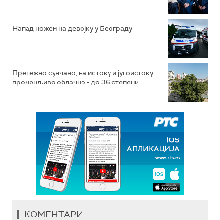
Напад ножем на девојку у Београду
Претежно сунчано, на истоку и југоистоку
променљиво облачно - до 36 степени
КОМЕНТАРИ