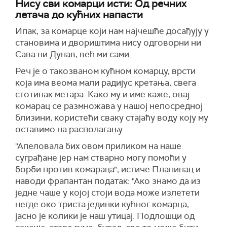
Нису сви комарци исти: Од речних
летача до кућних напасти
Ипак, за комарце који нам најчешће досађују у
становима и двориштима нису одговорни ни
Сава ни Дунав, већ ми сами.
Реч је о такозваном кућном комарцу, врсти
која има веома мали радијус кретања, свега
стотинак метара. Како му и име каже, овај
комарац се размножава у нашој непосредној
близини, користећи сваку стајаћу воду коју му
оставимо на располагању.
"Апеловала бих овом приликом на наше
суграђане јер нам стварно могу помоћи у
борби против комараца", истиче Планинац и
наводи фрапантан податак: "Ако знамо да из
једне чаше у којој стоји вода може излетети
негде око триста јединки кућног комарца,
јасно је колики је наш утицај. Подлошци од