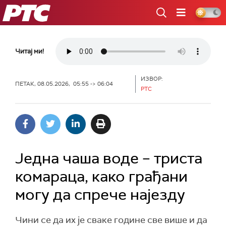
РТС
Читај ми!
ИЗВОР:
ПЕТАК, 08.05.2026, 05:55 -> 06:04
РТС
Једна чаша воде – триста
комараца, како грађани
могу да спрече најезду
Чини се да их је сваке године све више и да