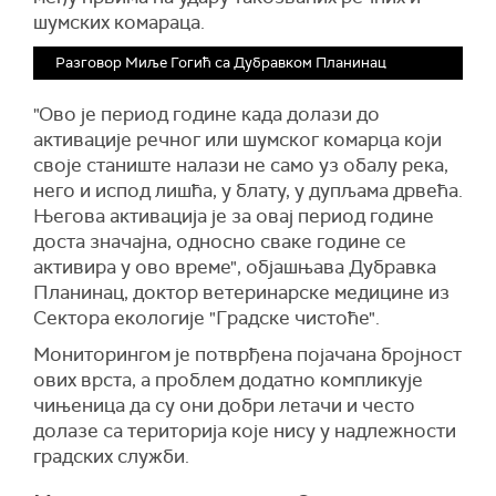
шумских комараца.
Разговор Миље Гогић са Дубравком Планинац
"Ово је период године када долази до
активације речног или шумског комарца који
своје станиште налази не само уз обалу река,
него и испод лишћа, у блату, у дупљама дрвећа.
Његова активација је за овај период године
доста значајна, односно сваке године се
активира у ово време", објашњава Дубравка
Планинац, доктор ветеринарске медицине из
Сектора екологије "Градске чистоће".
Мониторингом је потврђена појачана бројност
ових врста, а проблем додатно компликује
чињеница да су они добри летачи и често
долазе са територија које нису у надлежности
градских служби.