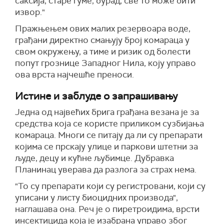
саксија, старе гуме, бурад, све то може бити
извор."
Пражњењем ових малих резервоара воде,
грађани директно смањују број комараца у
свом окружењу, а тиме и ризик од болести
попут грознице Западног Нила, коју управо
ова врста најчешће преноси.
Истине и заблуде о запрашивању
Једна од највећих брига грађана везана је за
средства која се користе приликом сузбијања
комараца. Многи се питају да ли су препарати
којима се прскају улице и паркови штетни за
људе, децу и кућне љубимце. Дубравка
Планинац уверава да разлога за страх нема.
"То су препарати који су регистровани, који су
уписани у листу биоцидних производа",
наглашава она. Реч је о пиретроидима, врсти
инсектицида која је изабрана управо због