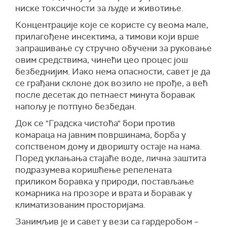
ниске токсичности за људе и животиње.
Концентрације које се користе су веома мале,
прилагођене инсектима, а тимови који врше
запрашивање су стручно обучени за руковање
овим средствима, чинећи цео процес још
безбеднијим. Иако нема опасности, савет је да
се грађани склоне док возило не прође, а већ
после десетак до петнаест минута боравак
напољу је потпуно безбедан.
Док се "Градска чистоћа" бори против
комараца на јавним површинама, борба у
сопственом дому и дворишту остаје на нама.
Поред уклањања стајаће воде, лична заштита
подразумева коришћење репелената
приликом боравка у природи, постављање
комарника на прозоре и врата и боравак у
климатизованим просторијама.
Занимљив је и савет у вези са гардеробом –