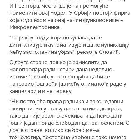
ИТ сектора, места где је најпре могуће
применити овај модел. У Србији постоји фирма
која с успехом на овај начин функционише –
Микроелектроника.
"То је круг људи који покушава да се
дигитализује и аутоматизује и да комуникацију
међу засполенима убрза", рекао је Словић.
С друге стране, тешко је замислити да
малопродаја ради четири дана недељно,
истиче Словић, упозоравајући да би се
направио још већи јаз међу онима који раде у
канцеларији и на терену.
"Ни постојећа права радника и законодавни
оквир нисмо у стању да заштитимо до краја,
тако да није реално очекивати да ћемо дати
још и један приде слободан дан запосленом. С
друге стране, колико се брзо мења
технологија, постепено увођење тако нечега