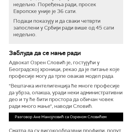
недељно. Поређења ради, просек
Европске уније је 36 сати.
Подаци показују и да сваки четврти
запослени у Србији ради више од 45 сати
недељно.
Заблуда да се мање ради
Адвокат Озрен Словић је, гостујући у
Београдској хроници, рекао да је питање које
професије могу да трпе овакав модел рада.
"Вештачка интелигенција ће многе професије
да убрза, олакша, уради неки административни
део и ту ће бити простора да обичан човек
ради много мање", наводи Словић.
Разговор Ане Манојловић са Озреном Словићем
Сматра да су високообразвни профили, попут