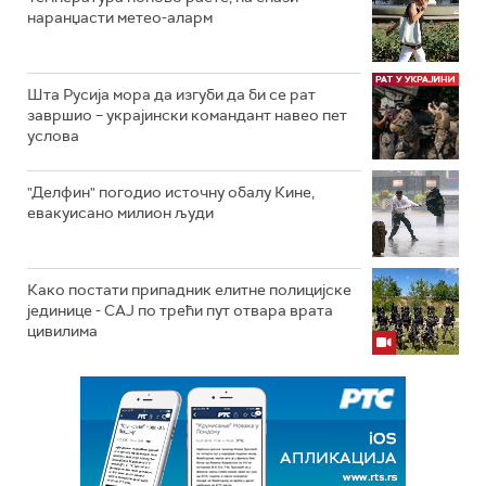
наранџасти метео-аларм
Шта Русија мора да изгуби да би се рат
завршио – украјински командант навео пет
услова
"Делфин" погодио источну обалу Кине,
евакуисано милион људи
Како постати припадник елитне полицијске
јединице - СAJ по трећи пут отвара врата
цивилима