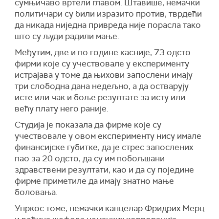
сумњичаво вртели главом. Штавише, немачки
политичари су били изразито против, тврдећи
да никада ниједна привреда није порасла тако
што су људи радили мање.
Међутим, две и по године касније, 73 одсто
фирми које су учествовале у експерименту
истрајава у томе да њихови запослени имају
три слободна дана недељно, а да остварују
исте или чак и боље резултате за исту или
већу плату него раније.
Студија је показала да фирме које су
учествовале у овом експерименту нису имале
финансијске губитке, да је стрес запослених
пао за 20 одсто, да су им побољшани
здравствени резултати, као и да су поједине
фирме приметиле да имају знатно мање
боловања.
Упркос томе, немачки канцелар Фридрих Мерц