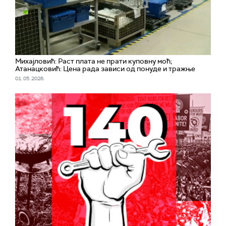
Михајловић: Раст плата не прати куповну моћ;
Атанацковић: Цена рада зависи од понуде и тражње
01. 05. 2026.