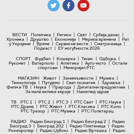
|
|
|
|
ВЕСТИ
Политика
Регион
Свет
Србија данас
|
|
|
|
Хроника
Друштво
Економија
Мерила времена
Рат
|
|
|
|
у Украјини
Време
Сервисне вести
Сматрачница
|
Подкаст
ЕУ могућности 2026
|
|
|
|
СПОРТ
Фудбал
Кошарка
Тенис
Одбојка
|
|
|
|
Рукомет
Ватерполо
Атлетика
Ауто-мото
Остали
|
спортови
Меморијал РТС
|
|
|
МАГАЗИН
Живот
Занимљивости
Музика
|
|
|
|
Технологијa
Путујемо
Свет познатих
Здравље
|
|
|
|
Филм и ТВ
Наука
Природа
Дигитални предузетник
|
За мале велике хероје
Наизглед здрав
|
|
|
|
|
ТВ
РТС 1
РТС 2
РТС 3
РТС Свет
РТС Наука
|
|
|
|
РТС Драма
РТС Живот
РТС Класика
РТС Коло
|
|
РТС Трезор
РТС Музика
РТС Полетарац
|
|
РАДИО
Радио Београд 1
Радио Београд 2
Радио
|
|
|
Београд 3
Београд 202
Радио Плетеница
Радио
|
|
|
Рокенролер
Радио Џубокс
Радио Вртешка
Радио