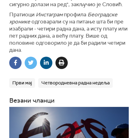
сигурно долази на ред", закључио је Словић.
Пратиоци
Инстаграм
профила
Београдске
хронике
одговарали су на питање шта би пре
изабрали - четири радна дана, а исту плату или
пет радних дана, а већу плату. Више од
половине одговорило је да би радили четири
дана.
Први мај
Четвородневна радна недеља
Везани чланци