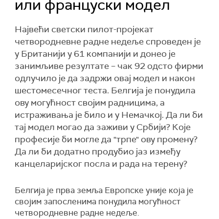
или француски модел
Највећи светски пилот-пројекат
четвородневне радне недеље спроведен је
у Британији у 61 компанији и донео је
занимљиве резултате – чак 92 одсто фирми
одлучило је да задржи овај модел и након
шестомесечног теста. Белгија је понудила
ову могућност својим радницима, а
истраживања је било и у Немачкој. Да ли би
тај модел могао да заживи у Србији? Које
професије би могле да "трпе" ову промену?
Да ли би додатно продубио јаз између
канцеларијског посла и рада на терену?
Белгија је прва земља Европске уније која је
својим запосленима понудила могућност
четвородневне радне недеље.