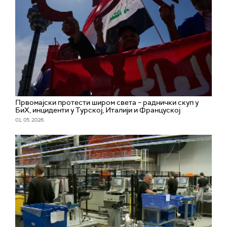
Првомајски протести широм света – раднички скуп у
БиХ, инциденти у Турској, Италији и Француској
01. 05. 2026.