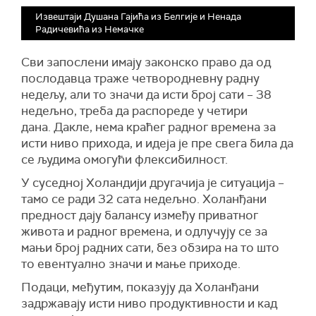
Извештаји Душана Гајића из Белгије и Ненада
Радичевића из Немачке
Сви запослени имају законско право да од
послодавца траже четвородневну радну
недељу, али то значи да исти број сати – 38
недељно, треба да распореде у четири
дана. Дакле, нема краћег радног времена за
исти ниво прихода, и идеја је пре свега била да
се људима омогући флексибилност.
У суседној Холандији другачија је ситуација –
тамо се ради 32 сата недељно. Холанђани
предност дају балансу између приватног
живота и радног времена, и одлучују се за
мањи број радних сати, без обзира на то што
то евентуално значи и мање приходе.
Подаци, међутим, показују да Холанђани
задржавају исти ниво продуктивности и кад