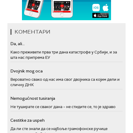
КОМЕНТАРИ
Da, ali...
Како преживети прва три дана катастрофе у Србији, и за
шта нас припрема ЕУ
Dvojnik mog oca
Вероватно свако од нас има свог двојника са којим дели и
сличну ДНК
Nemogućnost tusiranja
Не туширате се сваког дана – не стидите се, то је здраво
Cestitke za uspeh
Да ли сте знали да се најбоље грамофонске ручице