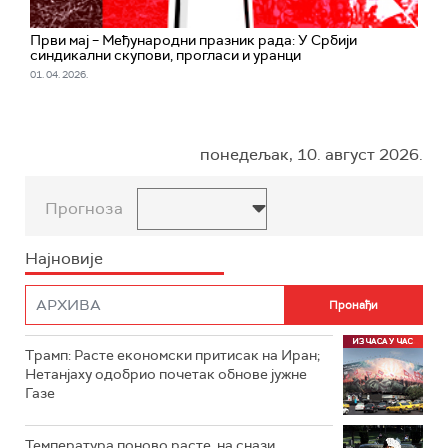
Први мај – Међународни празник рада: У Србији
синдикални скупови, прогласи и уранци
01. 04. 2026.
понедељак, 10. август 2026.
Прогноза
Најновије
Трамп: Расте економски притисак на Иран;
Нетанјаху одобрио почетак обнове јужне
Газе
Температура поново расте, на снази