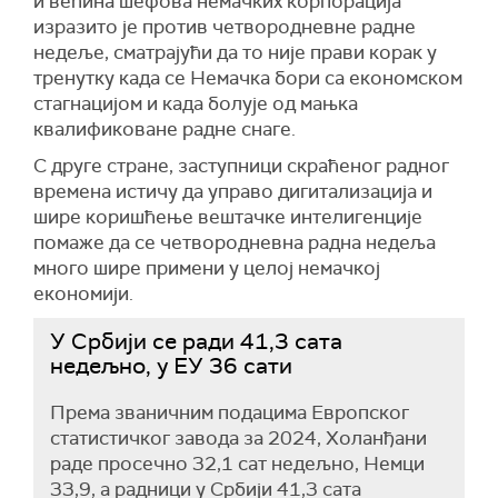
и већина шефова немачких корпорација
изразито је против четвородневне радне
недеље, сматрајући да то није прави корак у
тренутку када се Немачка бори са економском
стагнацијом и када болује од мањка
квалификоване радне снаге.
С друге стране, заступници скраћеног радног
времена истичу да управо дигитализација и
шире коришћење вештачке интелигенције
помаже да се четвородневна радна недеља
много шире примени у целој немачкој
економији.
У Србији се ради 41,3 сата
недељно, у ЕУ 36 сати
Према званичним подацима Европског
статистичког завода за 2024, Холанђани
раде просечно 32,1 сат недељно, Немци
33,9, а радници у Србији 41,3 сата