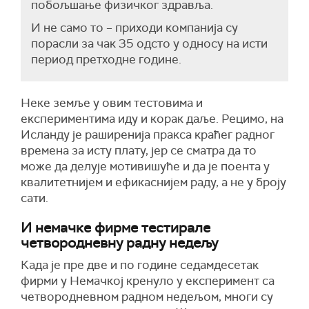
побољшање физичког здравља.
И не само то – приходи компанија су
порасли за чак 35 одсто у односу на исти
период претходне године.
Неке земље у овим тестовима и
експериментима иду и корак даље. Рецимо, на
Исланду је раширенија пракса краћег радног
времена за исту плату, јер се сматра да то
може да делује мотивишуће и да је поента у
квалитетнијем и ефикаснијем раду, а не у броју
сати.
И немачке фирме тестирале
четвородневну радну недељу
Када је пре две и по године седамдесетак
фирми у Немачкој кренуло у експеримент са
четвородневном радном недељом, многи су