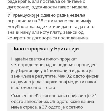
раде краће, али поставља се питање о
дугорочној одрживости таквог модела.
У Француској је одавно радна недеља
ограничена на 35 сати и запослени имају
могућност да раде четири дана – а да ли то
значи мању или исту плату, зависи од
конкретног договора са послодавцима.
Пилот-пројекат у Британији
Највећи светски пилот-пројекат
четвородневне радне недеље спроведен
је у Британији у 61 компанији и донео је
занимљиве резултате. Чак 92 одсто фирми
одлучило је да задржи овај модел и након
шестомесечног теста.
Смањен осећај сагоревања пријавио је 71
одсто запослених, 39 одсто каже да има
мање стреса, а 37 одсто је осетило