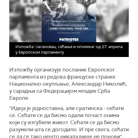
Изложба "Јасеновац, сећање и опомена" од 27. априла
у Европском парламенту
Изложбу организује посланик Европског
парламента из редова француске странке
Национално окупљање, Александар Николић,
у сарадњи са Федерацијом младих Срба
Европе.
"Идеја је једноставна, али суштинска - сећати
се. Сећати се да бисмо одали почаст онима
који су изгубили живот. Сећати се да бисмо
разумели шта се догодило. И пре свега, сећати
се да се тако нешто никада више не понови",