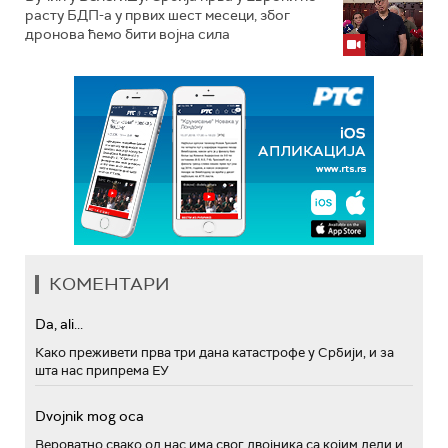
расту БДП-а у првих шест месеци, због
дронова ћемо бити војна сила
КОМЕНТАРИ
Da, ali...
Како преживети прва три дана катастрофе у Србији, и за
шта нас припрема ЕУ
Dvojnik mog oca
Вероватно свако од нас има свог двојника са којим дели и