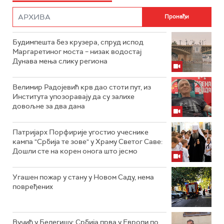
Будимпешта без крузера, спруд испод
Маргаретиног моста – низак водостај
Дунава мења слику региона
Велимир Радојевић крв дао стоти пут, из
Института упозоравају да су залихе
довољне за два дана
Патријарх Порфирије угостио учеснике
кампа "Србија те зове" у Храму Светог Саве:
Дошли сте на корен онога што јесмо
Угашен пожар у стану у Новом Саду, нема
повређених
Вучић у Белегишу: Србија прва у Европи по