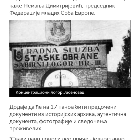
каже Немања Димитријевић, председник
Федерације младих Срба Европе.
Концентрациони логор Јасеновац
Додаје да ће на 17 паноа бити предочени
документи из историјских архива, аутентична
документа, фотографије и сведочења
преживелих.
"Сваки пано доноси део приче - једноставно,