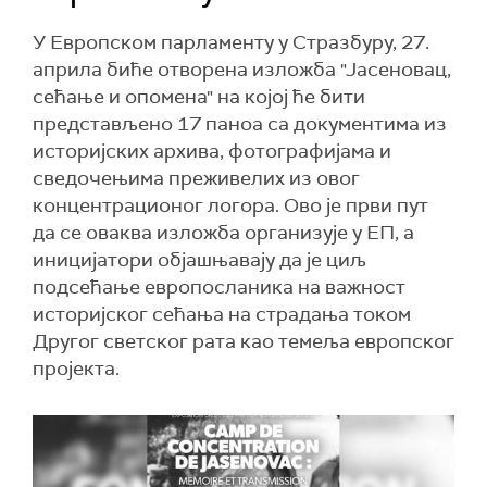
У Европском парламенту у Стразбуру, 27.
априла биће отворена изложба "Јасеновац,
сећање и опомена" на којој ће бити
представљено 17 паноа са документима из
историјских архива, фотографијама и
сведочењима преживелих из овог
концентрационог логора. Ово је први пут
да се оваква изложба организује у ЕП, а
иницијатори објашњавају да је циљ
подсећање европосланика на важност
историјског сећања на страдања током
Другог светског рата као темеља европског
пројекта.