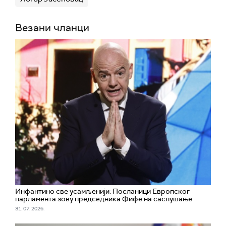
Везани чланци
Инфантино све усамљенији: Посланици Европског
парламента зову председника Фифе на саслушање
31. 07. 2026.