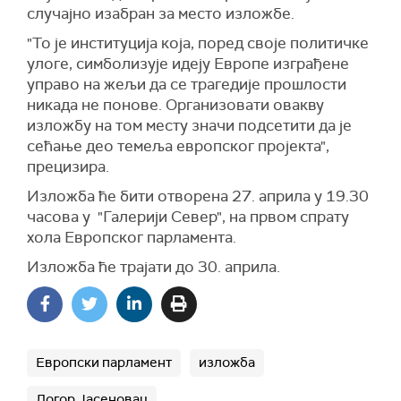
случајно изабран за место изложбе.
"То је институција која, поред своје политичке
улоге, симболизује идеју Европе изграђене
управо на жељи да се трагедије прошлости
никада не понове. Организовати овакву
изложбу на том месту значи подсетити да је
сећање део темеља европског пројекта",
прецизира.
Изложба ће бити отворена 27. априла у 19.30
часова у "Галерији Север", на првом спрату
хола Европског парламента.
Изложба ће трајати до 30. априла.
Европски парламент
изложба
Логор Јасеновац