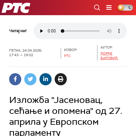
РТС
Читај ми!
АУТОР:
ИЗВОР:
ПЕТАК, 24.04.2026,
ЂОРЂЕ
17:43 -> 19:02
РТС
БАРОВИЋ
Изложба "Јасеновац,
сећање и опомена" од 27.
априла у Европском
парламенту