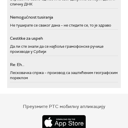
сличну ДНК
Nemogućnost tusiranja
Не туширате се сваког дана – не стидите се, то је здраво
Cestitke za uspeh
Да ли сте знали да се најбоље грамофонске ручице
производе у Србији
Re: Eh...
Лесковачка спржа – производ са заштићеним географским
пореклом
Преузмите РТС мобилну апликацију