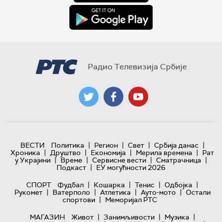
Радио Телевизија Србије
|
|
|
|
ВЕСТИ
Политика
Регион
Свет
Србија данас
|
|
|
|
Хроника
Друштво
Економија
Мерила времена
Рат
|
|
|
|
у Украјини
Време
Сервисне вести
Сматрачница
|
Подкаст
ЕУ могућности 2026
|
|
|
|
СПОРТ
Фудбал
Кошарка
Тенис
Одбојка
|
|
|
|
Рукомет
Ватерполо
Атлетика
Ауто-мото
Остали
|
спортови
Меморијал РТС
|
|
|
МАГАЗИН
Живот
Занимљивости
Музика