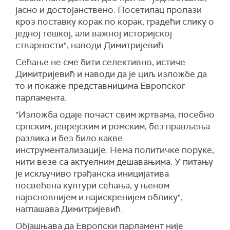
јасно и достојанствено. Посетилац пролази
кроз поставку корак по корак, градећи слику о
једној тешкој, али важној историјској
стварности", наводи Димитријевић.
Сећање не сме бити селективно, истиче
Димитријевић и наводи да је циљ изложбе да
то и покаже представницима Европског
парламента.
"Изложба одаје почаст свим жртвама, посебно
српским, јеврејским и ромским, без прављења
разлика и без било какве
инструментализације. Нема политичке поруке,
нити везе са актуелним дешавањима. У питању
је искључиво грађанска иницијатива
посвећена култури сећања, у њеном
најосновнијем и најискренијем облику",
наглашава Димитријевић.
Објашњава да Европски парламент није