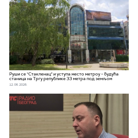
Руши се "Стакленац“ и уступа место метроу – будућа
станица на Тргу републике 33 метра под земљом
12. 06. 2026.