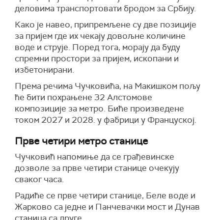
деловима транспортовати бродом за Србију.
Како је навео, припремљене су две позиције
за пријем где их чекају довољне количине
воде и струје. Поред тога, морају да буду
спремни простори за пријем, ископани и
избетонирани.
Према речима Чучковића, на Макишком пољу
ће бити похрањене 32 Алстомове
композиције за метро. Биће произведене
током 2027 и 2028. у фабрици у Француској.
Прве четири метро станице
Чучковић напомиње да се грађевинске
дозволе за прве четири станице очекују
сваког часа.
Радиће се прве четири станице, Беле воде и
Жарково са једне и Панчевачки мост и Дунав
станица са друге.