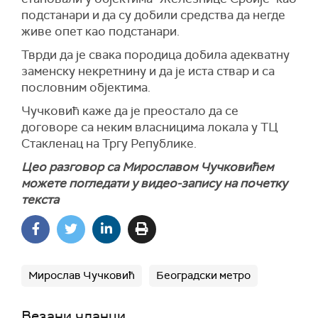
подстанари и да су добили средства да негде
живе опет као подстанари.
Тврди да је свака породица добила адекватну
заменску некретнину и да је иста ствар и са
пословним објектима.
Чучковић каже да је преостало да се
договоре са неким власницима локала у ТЦ
Стакленац на Тргу Републике.
Цео разговор са Мирославом Чучковићем
можете погледати у видео-запису на почетку
текста
Мирослав Чучковић
Београдски метро
Везани чланци