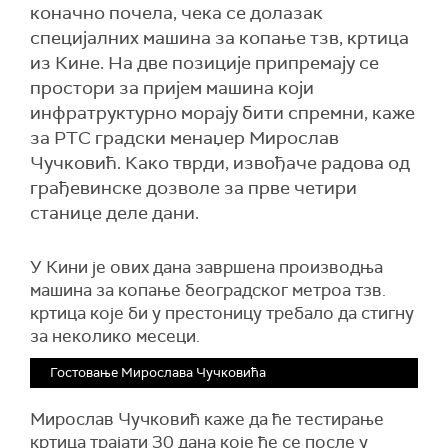
коначно почела, чека се долазак
специјалних машина за копање тзв, кртица
из Кине. На две позиције припремају се
простори за пријем машина који
инфратруктурно морају бити спремни, каже
за РТС градски менаџер Мирослав
Чучковић. Како тврди, извођаче радова од
грађевинске дозволе за прве четири
станице деле дани.
У Кини је ових дана завршена производња
машина за копање београдског метроа тзв.
кртица које би у престоницу требало да стигну
за неколико месеци.
Гостовање Мирослава Чучковића
Мирослав Чучковић каже да ће тестирање
кртица трајати 30 дана које ће се после у