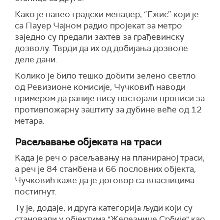
Како је навео градски менаџер, “Ежис” који је
са Пауер Чајном радио пројекат за метро
заједно су предали захтев за грађевинску
дозволу. Тврди да их од добијања дозволе
деле дани.
Колико је било тешко добити зелено светло
од Ревизионе комисије, Чучковић наводи
примером да раније нису постојали прописи за
противпожарну заштиту за дубине веће од 12
метара.
Расељавање објеката на траси
Када је реч о расељавању на планираној траси,
а реч је 84 стамбена и 66 пословних објекта,
Чучковић каже да је договор са власницима
постигнут.
Ту је, додаје, и друга категорија људи који су
становали у објектима "Железнице Србије" као