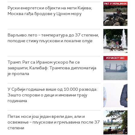
Руски енергетски објекти на мети Кијева;
Москва гађа бродове у Црном мору
Варљиво лето – температура до 37 степени,
поподне стижу пљускови и локалне олује
Трамп: Рат са Ираном ускоро ће се
завршити; Калибаф: Трампова дипломатија
је пропала
У Србији годишње више од 10.000 развода:
Зашто спорови о деци и имовини трају
годинама
Петак носи још један врели дан, али и
освежење – пљускови и грмљавина после 37
степени