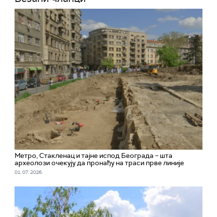
Метро, Стакленац и тајне испод Београда – шта
археолози очекују да пронађу на траси прве линије
01. 07. 2026.