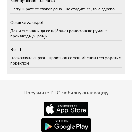
Nemogućnost tusiranja
Не туширате се сваког дана – не стидите се, то је здраво
Cestitke za uspeh
Да ли сте знали да се најбоље грамофонске ручице
производе у Србији
Re: Eh...
Лесковачка спржа – производ са заштићеним географским
пореклом
Преузмите РТС мобилну апликацију