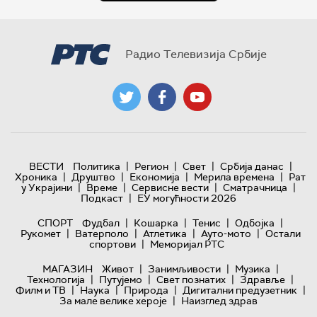
Радио Телевизија Србије
|
|
|
|
ВЕСТИ
Политика
Регион
Свет
Србија данас
|
|
|
|
Хроника
Друштво
Економија
Мерила времена
Рат
|
|
|
|
у Украјини
Време
Сервисне вести
Сматрачница
|
Подкаст
ЕУ могућности 2026
|
|
|
|
СПОРТ
Фудбал
Кошарка
Тенис
Одбојка
|
|
|
|
Рукомет
Ватерполо
Атлетика
Ауто-мото
Остали
|
спортови
Меморијал РТС
|
|
|
МАГАЗИН
Живот
Занимљивости
Музика
|
|
|
|
Технологијa
Путујемо
Свет познатих
Здравље
|
|
|
|
Филм и ТВ
Наука
Природа
Дигитални предузетник
|
За мале велике хероје
Наизглед здрав