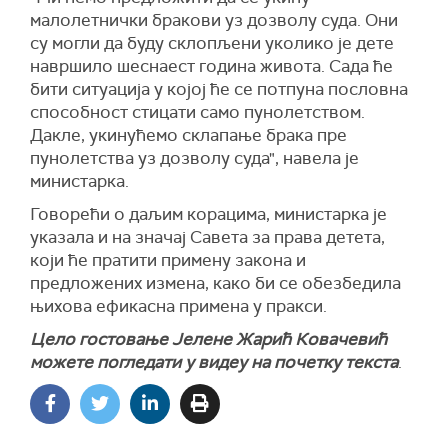
малолетнички бракови уз дозволу суда. Они
су могли да буду склопљени уколико је дете
навршило шеснаест година живота. Сада ће
бити ситуација у којој ће се потпуна пословна
способност стицати само пунолетством.
Дакле, укинућемо склапање брака пре
пунолетства уз дозволу суда", навела је
министарка.
Говорећи о даљим корацима, министарка је
указала и на значај Савета за права детета,
који ће пратити примену закона и
предложених измена, како би се обезбедила
њихова ефикасна примена у пракси.
Цело гостовање Јелене Жарић Ковачевић
можете погледати у видеу на почетку текста
.