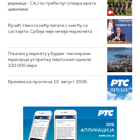
јединице - СAJ по трећи пут отвара врата
цивилима
Вучић: Никога нећу питати с ким ћу се
састајати, Србија није ничија марионета
Пљачка у маркету у Будви - маскирани
мушкарци уз претњу пиштољем однели
320.000 евра
Временска прогноза 10. август 2026.