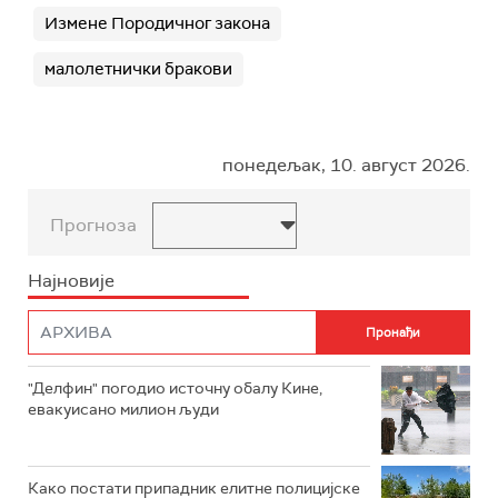
Измене Породичног закона
малолетнички бракови
понедељак, 10. август 2026.
Прогноза
Најновије
"Делфин" погодио источну обалу Кине,
евакуисано милион људи
Како постати припадник елитне полицијске