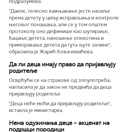
подразумева:
"Дакле, телесно кажњавање јесте насиље
према детету у циљу исправљања и контроле
његовог понашања, али се у том општем
протоколу оно дефинише као шутирање,
бацање детета, наношење опекотина и
приморавање детета да гута љуте зачине",
објаснила је Жарић Ковачевићева.
Да ли деца имају право да пријављују
родитеље
Осврћући се на страхове од злоупотреба,
нагласила је да закон не предвиђа да деца
пријављују родитеље.
"Деца неће моћи да пријављују родитеље",
истакла је министарка.
Нема одузимања деце – акценат на
подршци породици