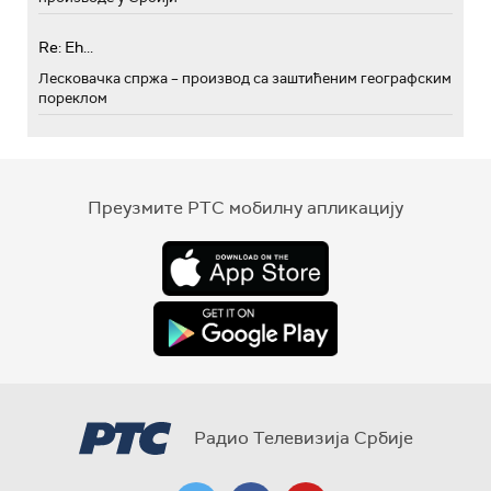
Re: Eh...
Лесковачка спржа – производ са заштићеним географским
пореклом
Преузмите РТС мобилну апликацију
Радио Телевизија Србије