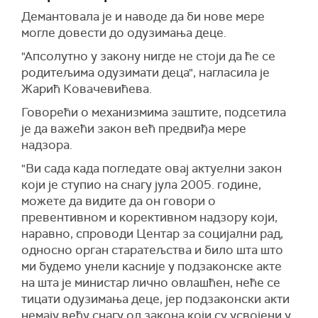
Демантовала је и наводе да би нове мере
могле довести до одузимања деце.
"Апсолутно у закону нигде не стоји да ће се
родитељима одузимати деца", нагласила је
Жарић Ковачевићева.
Говорећи о механизмима заштите, подсетила
је да важећи закон већ предвиђа мере
надзора.
"Ви сада када погледате овај актуелни закон
који је ступио на снагу јула 2005. године,
можете да видите да он говори о
превентивном и корективном надзору који,
наравно, спроводи Центар за социјални рад,
односно орган старатељства и било шта што
ми будемо унели касније у подзаконске акте
на шта је министар лично овлашћен, неће се
тицати одузимања деце, јер подзаконски акти
немају већу снагу од закона који су усвојени у