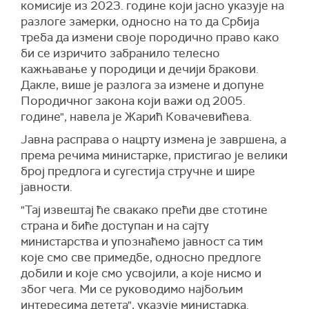
комисије из 2023. године који јасно указује на
разлоге замерки, односно на то да Србија
треба да измени своје породично право како
би се изричито забранило телесно
кажњавање у породици и дечији бракови.
Дакле, више је разлога за измене и допуне
Породичног закона који важи од 2005.
године", навела је Жарић Ковачевићева.
Јавна расправа о нацрту измена је завршена, а
према речима министарке, пристигао је велики
број предлога и сугестија стручне и шире
јавности.
"Тај извештај ће свакако прећи две стотине
страна и биће доступан и на сајту
министарства и упознаћемо јавност са тим
које смо све примедбе, односно предлоге
добили и које смо усвојили, а које нисмо и
због чега. Ми се руководимо најбољим
интересима детета", указује министарка.