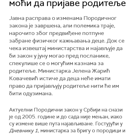
моћи да пријаве родитеље
Јавна расправа о изменама Породичног
закона је завршена, али полемика траје,
нарочито због предвиђене потпуне
забране физичког кажњавања деце. Док се
чека извештај министарства и најављује да
би закон у јуну могао пред посланике,
спекулише се о могућим казнама за
родитеље. Министарка Јелена Жарић
Ковачевић истиче да деца неће имати
право да пријављују родитеље нити ће им
бити одузимана.
Актуелни Породични закон у Србији на снази
је од 2005. године и до сада није мењан, иако
су измене више пута најављиване. Гостујући у
Дневнику 1
, министарка за бригу о породици и