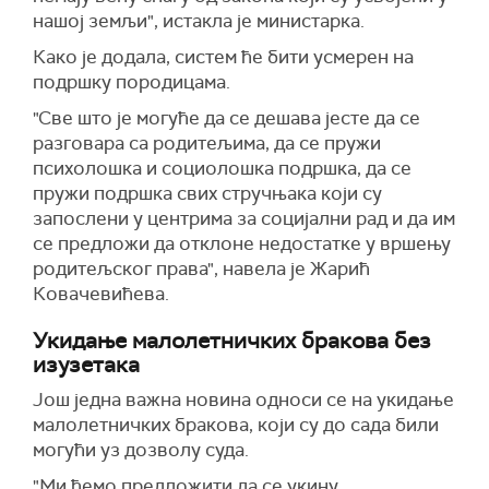
нашој земљи", истакла је министарка.
Како је додала, систем ће бити усмерен на
подршку породицама.
"Све што је могуће да се дешава јесте да се
разговара са родитељима, да се пружи
психолошка и социолошка подршка, да се
пружи подршка свих стручњака који су
запослени у центрима за социјални рад и да им
се предложи да отклоне недостатке у вршењу
родитељског права", навела је Жарић
Ковачевићева.
Укидање малолетничких бракова без
изузетака
Још једна важна новина односи се на укидање
малолетничких бракова, који су до сада били
могући уз дозволу суда.
"Ми ћемо предложити да се укину