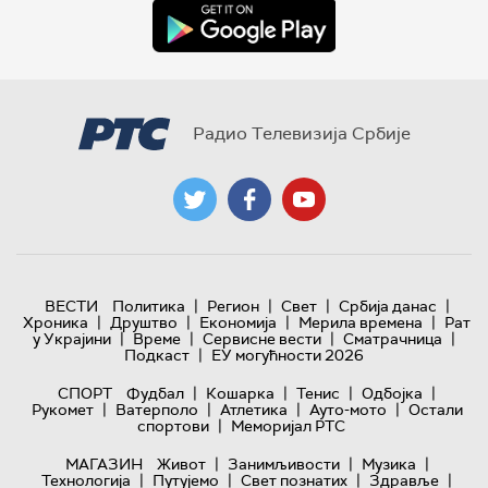
Радио Телевизија Србије
|
|
|
|
ВЕСТИ
Политика
Регион
Свет
Србија данас
|
|
|
|
Хроника
Друштво
Економија
Мерила времена
Рат
|
|
|
|
у Украјини
Време
Сервисне вести
Сматрачница
|
Подкаст
ЕУ могућности 2026
|
|
|
|
СПОРТ
Фудбал
Кошарка
Тенис
Одбојка
|
|
|
|
Рукомет
Ватерполо
Атлетика
Ауто-мото
Остали
|
спортови
Меморијал РТС
|
|
|
МАГАЗИН
Живот
Занимљивости
Музика
|
|
|
|
Технологијa
Путујемо
Свет познатих
Здравље