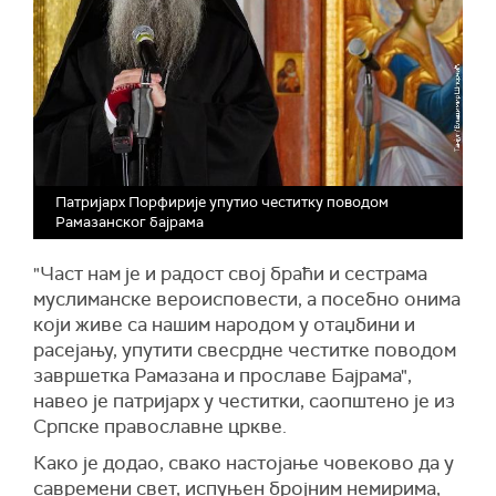
Патријарх Порфирије упутио честитку поводом
Рамазанског бајрама
"Част нам је и радост свој браћи и сестрама
муслиманске вероисповести, а посебно онима
који живе са нашим народом у отаџбини и
расејању, упутити свесрдне честитке поводом
завршетка Рамазана и прославе Бајрама",
навео је патријарх у честитки, саопштено је из
Српске православне цркве.
Како је додао, свако настојање човеково да у
савремени свет, испуњен бројним немирима,