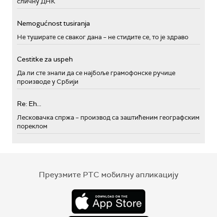
сличну ДНК
Nemogućnost tusiranja
Не туширате се сваког дана – не стидите се, то је здраво
Cestitke za uspeh
Да ли сте знали да се најбоље грамофонске ручице
производе у Србији
Re: Eh...
Лесковачка спржа – производ са заштићеним географским
пореклом
Преузмите РТС мобилну апликацију