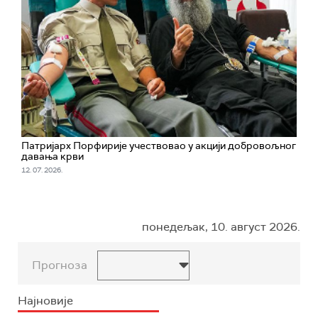
Патријарх Порфирије учествовао у акцији добровољног
давања крви
12. 07. 2026.
понедељак, 10. август 2026.
Прогноза
Најновије