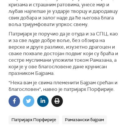
кризама и страшним ратовима, унесе мир и
љубав најлепше је уздарје творцу и дародавцу
свих добара и залог наде да ће његова блага
воља тријумфовати упркос свему.
Патријарх је поручио да је отуда и за СПЦ, као
и за све људе добре воље, без обзира на
верске и друге разлике, изузетно драгоцен и
сваке похвале достојан подвиг који су браћа и
сестре муслимани уложили током Рамазана, а
који је у ове благословене дане крунисан
празником Бајрама.
"Нека вам је свима племенити Бајрам срећан и
благословен", навео је патријарх Порфирије.
Патријарх Порфирије
Рамазански бајрам