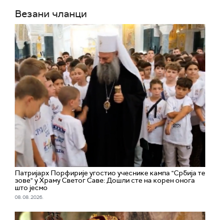
Везани чланци
Патријарх Порфирије угостио учеснике кампа "Србија те
зове" у Храму Светог Саве: Дошли сте на корен онога
што јесмо
08. 08. 2026.