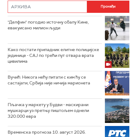
"Делфин" погодио источну обалу Кине,
евакуисано милион људи
Како постати припадник елитне полицијске
јединице - СAJ по трећи пут отвара врата
цивилима
Вучић: Никога нећу питати с ким ћу се
састајати, Србија није ничија марионета
Пљачка у маркету у Будви - маскирани
мушкарци уз претњу пиштољем однели
320.000 евра
Временска прогноза 10. август 2026.