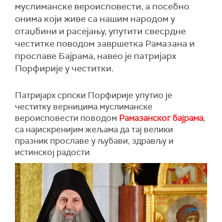
муслиманске вероисповести, а посебно
онима који живе са нашим народом у
отаџбини и расејању, упутити свесрдне
честитке поводом завршетка Рамазана и
прославе Бајрама, навео је патријарх
Порфирије у честитки.
Патријарх српски Порфирије упутио је
честитку верницима муслиманске
вероисповести поводом
Рамазанског бајрама
,
са најискренијим жељама да тај велики
празник прославе у љубави, здрављу и
истинској радости.