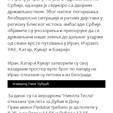
Србије, од којих је седморо са двојним
држављанством. Због наглог погоршања
безбедносне ситуације и ратних дејстава у
региону Блиског истока, амбасаде Србије
објавиле су упозорења и препоруке да се
држављани наше земље до даљњег уздрже
од сваке врсте путовања у Иран, Израел,
УАЕ, Катар, Кувајт и Бахрејн.
Иран, Катар и Кувајт затворили су свој
ваздушни простор врло брзо по нападу на
Иран, отказани су летови и из Београда.
Извештај Лане Чубрић
За данас су са аеродрома "Никола Тесла"
отказана три лета за Дубаи и Доху.
Први авион Flydubai требало је да полети у