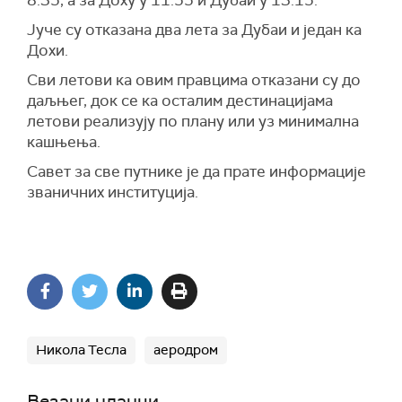
8.35, а за Доху у 11.55 и Дубаи у 13.15.
Јуче су отказана два лета за Дубаи и један ка
Дохи.
Сви летови ка овим правцима отказани су до
даљњег, док се ка осталим дестинацијама
летови реализују по плану или уз минимална
кашњења.
Савет за све путнике је да прате информације
званичних институција.
Никола Тесла
аеродром
Везани чланци