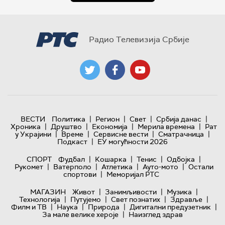
Радио Телевизија Србије
|
|
|
|
ВЕСТИ
Политика
Регион
Свет
Србија данас
|
|
|
|
Хроника
Друштво
Економија
Мерила времена
Рат
|
|
|
|
у Украјини
Време
Сервисне вести
Сматрачница
|
Подкаст
ЕУ могућности 2026
|
|
|
|
СПОРТ
Фудбал
Кошарка
Тенис
Одбојка
|
|
|
|
Рукомет
Ватерполо
Атлетика
Ауто-мото
Остали
|
спортови
Меморијал РТС
|
|
|
МАГАЗИН
Живот
Занимљивости
Музика
|
|
|
|
Технологијa
Путујемо
Свет познатих
Здравље
|
|
|
|
Филм и ТВ
Наука
Природа
Дигитални предузетник
|
За мале велике хероје
Наизглед здрав