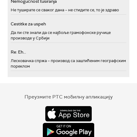
Nemogućnost tusiranja
Не туширате се сваког дана – не стидите се, то је здраво
Cestitke za uspeh
Да ли сте знали да се најбоље грамофонске ручице
производе у Србији
Re: Eh...
Лесковачка спржа – производ са заштићеним географским
пореклом
Преузмите РТС мобилну апликацију