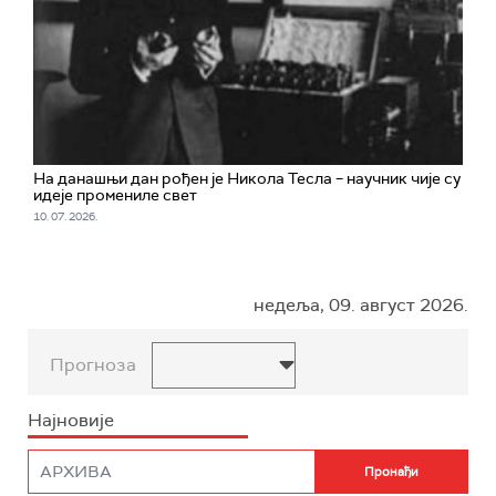
На данашњи дан рођен је Никола Тесла – научник чије су
идеје промениле свет
10. 07. 2026.
недеља, 09. август 2026.
Прогноза
Најновије