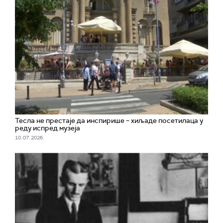
Тесла не престаје да инспирише – хиљаде посетилаца у
реду испред музеја
10. 07. 2026.