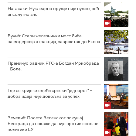
Нагасаки: Нуклеарно оружје није нужно, већ
апсолутно зло
Вучић: Стари железнички мост биће
најмодернија атракција, завршетак до Експа
Преминуо радник РТС-а Богдан Мркобрада
- Боле.
Где се крије следећи српски "једнорог" –
добра идеја није довољна за успех
Зечевић: Посета Зеленског покушај
Београда да покаже да није против спољне
политике ЕУ