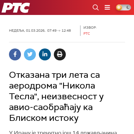
РТС
ИЗВОР:
НЕДЕЉА, 01.03.2026, 07:49 -> 12:48
РТС
Отказана три лета са
аеродрома "Никола
Тесла", неизвесност у
авио-саобраћају ка
Блиском истоку
У Ирану је тренутно још 14 држављанина