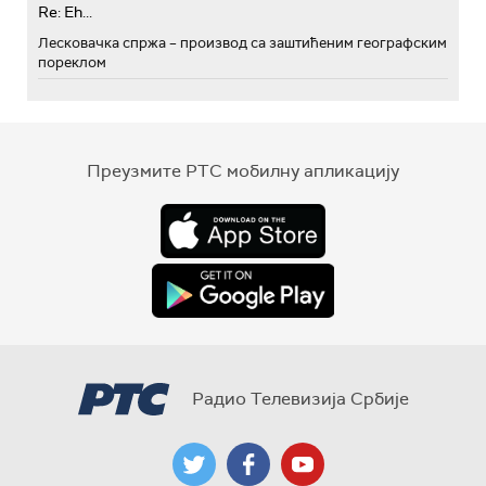
Re: Eh...
Лесковачка спржа – производ са заштићеним географским
пореклом
Преузмите РТС мобилну апликацију
Радио Телевизија Србије