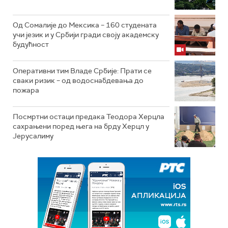
Од Сомалије до Мексика – 160 студената
учи језик и у Србији гради своју академску
будућност
Оперативни тим Владе Србије: Прати се
сваки ризик – од водоснабдевања до
пожара
Посмртни остаци предака Теодора Херцла
сахрањени поред њега на брду Херцл у
Јерусалиму