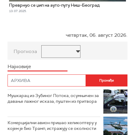
Преврнуо се џип на ауто-путу Ниш–Београд
13. 07. 2025.
четвртак, 06. август 2026.
Прогноза
Најновије
Мушкарац из Зубиног Потока, осумњичен за
давање лажног исказа, пуштен из притвора
Комерцијални авион пришао хеликоптеру у
којем је био Трамп, истражују се околности