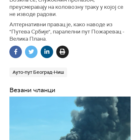
преусмеравају на коловозну траку у којој се
не изводе радови.
Алтернативни правац је, како наводе из
"Путева Србије", паралелни пут Пожаревац -
Велика Плана.
Ауто-пут Београд-Ниш
Везани чланци