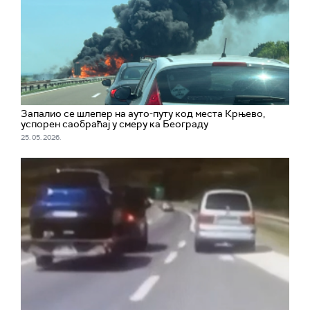
Запалио се шлепер на ауто-путу код места Крњево,
успорен саобраћај у смеру ка Београду
25. 05. 2026.