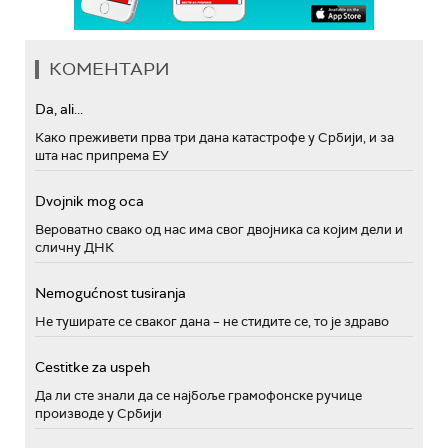
КОМЕНТАРИ
Da, ali...
Како преживети прва три дана катастрофе у Србији, и за
шта нас припрема ЕУ
Dvojnik mog oca
Вероватно свако од нас има свог двојника са којим дели и
сличну ДНК
Nemogućnost tusiranja
Не туширате се сваког дана – не стидите се, то је здраво
Cestitke za uspeh
Да ли сте знали да се најбоље грамофонске ручице
производе у Србији