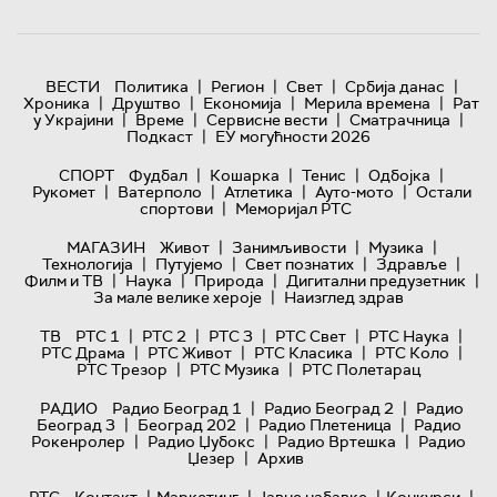
|
|
|
|
ВЕСТИ
Политика
Регион
Свет
Србија данас
|
|
|
|
Хроника
Друштво
Економија
Мерила времена
Рат
|
|
|
|
у Украјини
Време
Сервисне вести
Сматрачница
|
Подкаст
ЕУ могућности 2026
|
|
|
|
СПОРТ
Фудбал
Кошарка
Тенис
Одбојка
|
|
|
|
Рукомет
Ватерполо
Атлетика
Ауто-мото
Остали
|
спортови
Меморијал РТС
|
|
|
МАГАЗИН
Живот
Занимљивости
Музика
|
|
|
|
Технологијa
Путујемо
Свет познатих
Здравље
|
|
|
|
Филм и ТВ
Наука
Природа
Дигитални предузетник
|
За мале велике хероје
Наизглед здрав
|
|
|
|
|
ТВ
РТС 1
РТС 2
РТС 3
РТС Свет
РТС Наука
|
|
|
|
РТС Драма
РТС Живот
РТС Класика
РТС Коло
|
|
РТС Трезор
РТС Музика
РТС Полетарац
|
|
РАДИО
Радио Београд 1
Радио Београд 2
Радио
|
|
|
Београд 3
Београд 202
Радио Плетеница
Радио
|
|
|
Рокенролер
Радио Џубокс
Радио Вртешка
Радио
|
Џезер
Архив