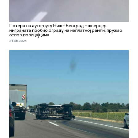
Потера на ауто-путу Ниш - Београд – шверцер
миграната пробио ограду на наплатној рампи, пружао
отпор полицајцима
24. 08. 2025.