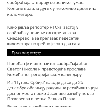
саобраћаја стварају се велике гужве.
Колоне возила дуге су неколико десетина
километара.
Како јавља репортер РТС-а, застој у
саобраћају почиње од скретања за
Смедерево, а за прелазак педесетак
километара потребно је око два сата.
Гужва на ауто-путу
Повећан је и интензитет саобраћаја због
Светог Николе и предстојеће прославе
Божића по грегоријанском календару.
Из "Путева Србије" наводе да се до 25.
децембра обављају радови на рехабилитацији
десног моста преко Јасенице између петље
Пожаревац и петље Велика Плана.
Возила се, службеним пролазом,