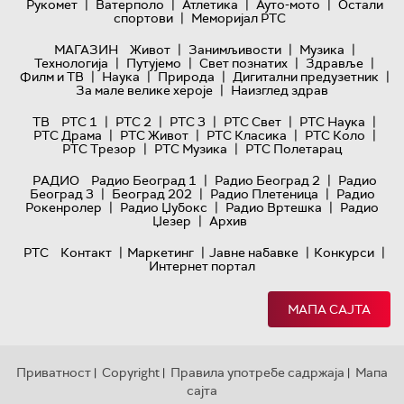
|
|
|
|
Рукомет
Ватерполо
Атлетика
Ауто-мото
Остали
|
спортови
Меморијал РТС
|
|
|
МАГАЗИН
Живот
Занимљивости
Музика
|
|
|
|
Технологијa
Путујемо
Свет познатих
Здравље
|
|
|
|
Филм и ТВ
Наука
Природа
Дигитални предузетник
|
За мале велике хероје
Наизглед здрав
|
|
|
|
|
ТВ
РТС 1
РТС 2
РТС 3
РТС Свет
РТС Наука
|
|
|
|
РТС Драма
РТС Живот
РТС Класика
РТС Коло
|
|
РТС Трезор
РТС Музика
РТС Полетарац
|
|
РАДИО
Радио Београд 1
Радио Београд 2
Радио
|
|
|
Београд 3
Београд 202
Радио Плетеница
Радио
|
|
|
Рокенролер
Радио Џубокс
Радио Вртешка
Радио
|
Џезер
Архив
|
|
|
|
РТС
Контакт
Маркетинг
Јавне набавке
Конкурси
Интернет портал
МАПА САЈТА
Приватност
Copyright
Правила употребе садржаја
Мапа
|
|
|
сајта