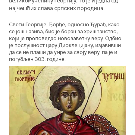
великомученику Георгију. То је и једна од
најчешћих слава српских породица.
Свети Георгије, Ђорђе, односно Ђурађ, како
се још назива, био је борац за хришћанство,
који је проповедао новозаветну веру. Одбио
је послушност цару Диоклецијану, изјавивши
да се не плаши да умре за своју веру, па је и
погубљен 303. године.