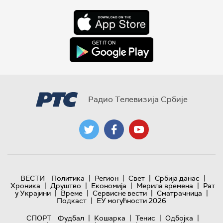
Радио Телевизија Србије
|
|
|
|
ВЕСТИ
Политика
Регион
Свет
Србија данас
|
|
|
|
Хроника
Друштво
Економија
Мерила времена
Рат
|
|
|
|
у Украјини
Време
Сервисне вести
Сматрачница
|
Подкаст
ЕУ могућности 2026
|
|
|
|
СПОРТ
Фудбал
Кошарка
Тенис
Одбојка