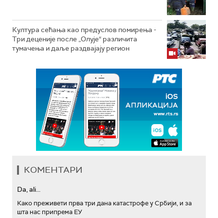
Култура сећања као предуслов помирења ­-
Три деценије после „Олује“ различита
тумачења и даље раздвајају регион
КОМЕНТАРИ
Da, ali...
Како преживети прва три дана катастрофе у Србији, и за
шта нас припрема ЕУ