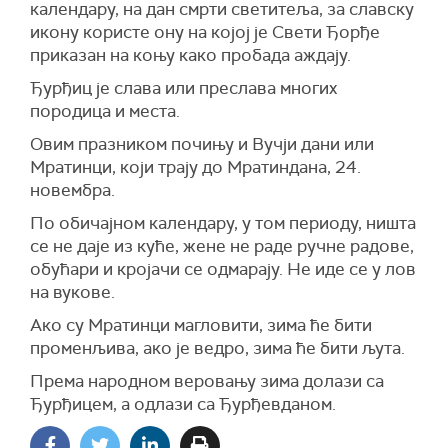
календару, на дан смрти светитеља, за славску
икону користе ону на којој је Свети Ђорђе
приказан на коњу како пробада аждају.
Ђурђиц је слава или преслава многих
породица и места.
Овим празником почињу и Вучји дани или
Мратинци, који трају до Мратиндана, 24.
новембра.
По обичајном календару, у том периоду, ништа
се не даје из куће, жене не раде ручне радове,
обућари и кројачи се одмарају. Не иде се у лов
на вукове.
Ако су Мратинци магловити, зима ће бити
променљива, ако је ведро, зима ће бити љута.
Према народном веровању зима долази са
Ђурђицем, а одлази са Ђурђевданом.