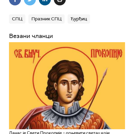
СПЦ
Празник СПЦ
Ђурђиц
Везани чланци
Данас је Свети Прокопије – огњевити светац који