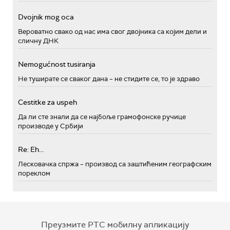
Dvojnik mog oca
Вероватно свако од нас има свог двојника са којим дели и
сличну ДНК
Nemogućnost tusiranja
Не туширате се сваког дана – не стидите се, то је здраво
Cestitke za uspeh
Да ли сте знали да се најбоље грамофонске ручице
производе у Србији
Re: Eh...
Лесковачка спржа – производ са заштићеним географским
пореклом
Преузмите РТС мобилну апликацију