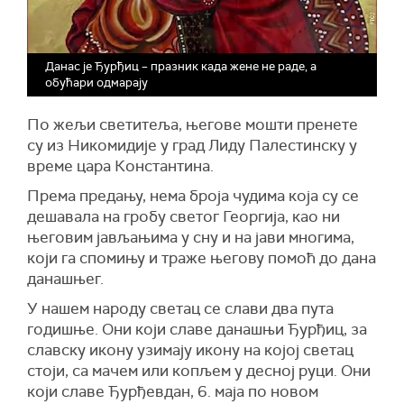
Данас је Ђурђиц – празник када жене не раде, а
обућари одмарају
По жељи светитеља, његове мошти пренете
су из Никомидије у град Лиду Палестинску у
време цара Константина.
Према предању, нема броја чудима која су се
дешавала на гробу светог Георгија, као ни
његовим јављањима у сну и на јави многима,
који га спомињу и траже његову помоћ до дана
данашњег.
У нашем народу светац се слави два пута
годишње. Они који славе данашњи Ђурђиц, за
славску икону узимају икону на којој светац
стоји, са мачем или копљем у десној руци. Они
који славе Ђурђевдан, 6. маја по новом