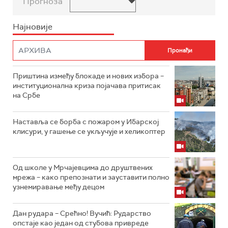
Прогноза
Најновије
Приштина између блокаде и нових избора –
институционална криза појачава притисак
на Србе
Наставља се борба с пожаром у Ибарској
клисури, у гашење се укључује и хеликоптер
Од школе у Мрчајевцима до друштвених
мрежа – како препознати и зауставити полно
узнемиравање међу децом
Дан рудара – Срећно! Вучић: Рударство
опстаје као један од стубова привреде