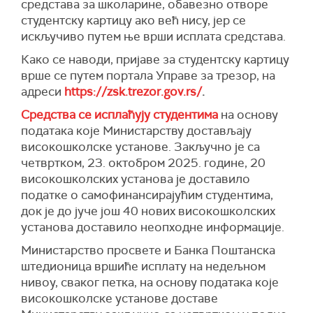
средстава за школарине, обавезно отворе
студентску картицу ако већ нису, јер се
искључиво путем ње врши исплата средстава.
Како се наводи, пријаве за студентску картицу
врше се путем портала Управе за трезор, на
адреси
https://zsk.trezor.gov.rs/
.
Средства се исплаћују студентима
на основу
података које Министарству достављају
високошколске установе. Закључно је са
четвртком, 23. октобром 2025. године, 20
високошколских установа је доставило
податке о самофинансирајућим студентима,
док је до јуче још 40 нових високошколских
установа доставило неопходне информације.
Министарство просвете и Банка Поштанска
штедионица вршиће исплату на недељном
нивоу, сваког петка, на основу података које
високошколске установе доставе