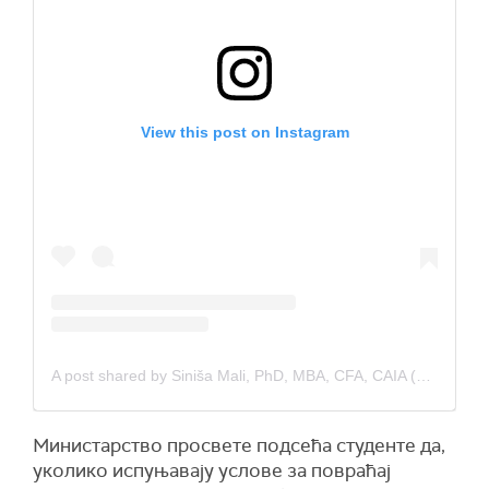
View this post on Instagram
A post shared by Siniša Mali, PhD, MBA, CFA, CAIA (@mali_sinisa)
Министарство просвете подсећа студенте да,
уколико испуњавају услове за повраћај