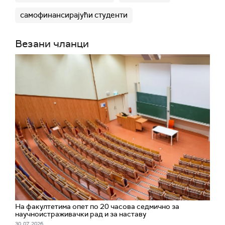
самофинансирајући студенти
Везани чланци
На факултетима опет по 20 часова седмично за
научноистраживачки рад и за наставу
30. 07. 2026.