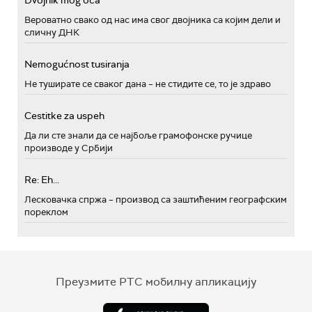
Вероватно свако од нас има свог двојника са којим дели и
сличну ДНК
Nemogućnost tusiranja
Не туширате се сваког дана – не стидите се, то је здраво
Cestitke za uspeh
Да ли сте знали да се најбоље грамофонске ручице
производе у Србији
Re: Eh...
Лесковачка спржа – производ са заштићеним географским
пореклом
Преузмите РТС мобилну апликацију