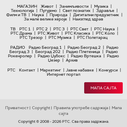
|
|
|
МАГАЗИН
Живот
Занимљивости
Музика
|
|
|
|
Технологијa
Путујемо
Свет познатих
Здравље
|
|
|
|
Филм и ТВ
Наука
Природа
Дигитални предузетник
|
За мале велике хероје
Наизглед здрав
|
|
|
|
|
ТВ
РТС 1
РТС 2
РТС 3
РТС Свет
РТС Наука
|
|
|
|
РТС Драма
РТС Живот
РТС Класика
РТС Коло
|
|
РТС Трезор
РТС Музика
РТС Полетарац
|
|
РАДИО
Радио Београд 1
Радио Београд 2
Радио
|
|
|
Београд 3
Београд 202
Радио Плетеница
Радио
|
|
|
Рокенролер
Радио Џубокс
Радио Вртешка
Радио
|
Џезер
Архив
|
|
|
|
РТС
Контакт
Маркетинг
Јавне набавке
Конкурси
Интернет портал
МАПА САЈТА
Приватност
Copyright
Правила употребе садржаја
Мапа
|
|
|
сајта
Copyright © 2008 - 2026 РТС. Сва права задржана.