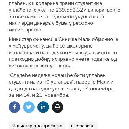
плаћених школарина првим студентима
уплаћено је укупно 239.553.327 динара, док је
за ове намене опредељено укупно шест
милијарди динара у буџету ресорног
министарства.
Министар финансија Синиша Мали објаснио је,
у међувремену, да ће се школарине
исплаћивати на недељном нивоу, а након што
претходно добију исправно унете податке од
високошколских установа.
"Следеће недеље новац ће бити уплаћен
студентима из 40 установа", навео је Мали и
додао да наредне уплате следе 7. новембра,
затим 14. и 21. новембра.
Министарство просвете
школарине