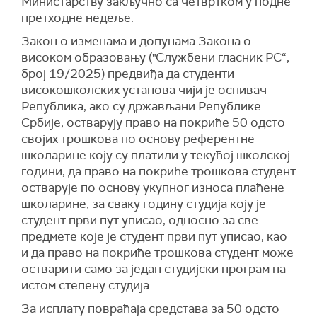
Министарству закључно са четвртком у подне
претходне недеље.
Закон о изменама и допунама Закона о
високом образовању ("Службени гласник РС“,
број 19/2025) предвиђа да студенти
високошколских установа чији је оснивач
Република, ако су држављани Републике
Србије, остварују право на покриће 50 одсто
својих трошкова по основу референтне
школарине коју су платили у текућој школској
години, да право на покриће трошкова студент
остварује по основу укупног износа плаћене
школарине, за сваку годину студија коју је
студент први пут уписао, односно за све
предмете које је студент први пут уписао, као
и да право на покриће трошкова студент може
остварити само за један студијски програм на
истом степену студија.
За исплату повраћаја средстава за 50 одсто