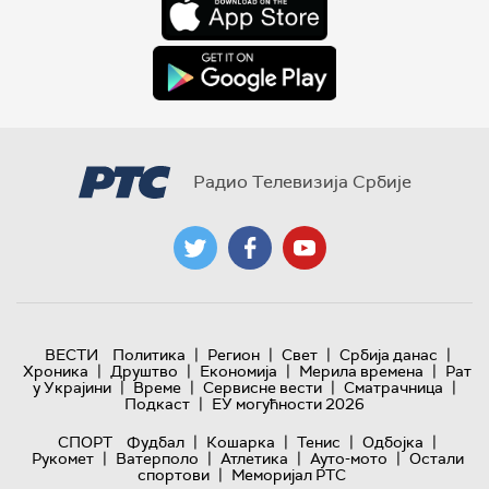
Радио Телевизија Србије
|
|
|
|
ВЕСТИ
Политика
Регион
Свет
Србија данас
|
|
|
|
Хроника
Друштво
Економија
Мерила времена
Рат
|
|
|
|
у Украјини
Време
Сервисне вести
Сматрачница
|
Подкаст
ЕУ могућности 2026
|
|
|
|
СПОРТ
Фудбал
Кошарка
Тенис
Одбојка
|
|
|
|
Рукомет
Ватерполо
Атлетика
Ауто-мото
Остали
|
спортови
Меморијал РТС