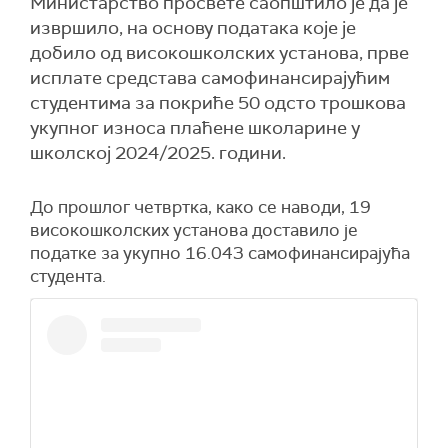
Министарство просвете саопштило је да је
извршило, на основу података које је
добило од високошколских установа, прве
исплате средстава самофинансирајућим
студентима за покриће 50 одсто трошкова
укупног износа плаћене школарине у
школској 2024/2025. години.
До прошлог четвртка, како се наводи, 19
високошколских установа доставило је
податке за укупно 16.043 самофинансирајућa
студента.