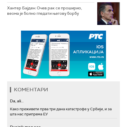
Хантер Бајден: Очев рак се проширио,
веома је болно гледати његову борбу
КОМЕНТАРИ
Da, ali...
Како преживети прва три дана катастрофе у Србији, и за
шта нас припрема ЕУ
Dvojnik mog oca