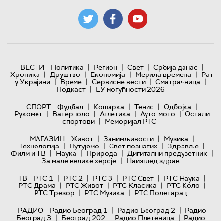
|
|
|
|
ВЕСТИ
Политика
Регион
Свет
Србија данас
|
|
|
|
Хроника
Друштво
Економија
Мерила времена
Рат
|
|
|
|
у Украјини
Време
Сервисне вести
Сматрачница
|
Подкаст
ЕУ могућности 2026
|
|
|
|
СПОРТ
Фудбал
Кошарка
Тенис
Одбојка
|
|
|
|
Рукомет
Ватерполо
Атлетика
Ауто-мото
Остали
|
спортови
Меморијал РТС
|
|
|
МАГАЗИН
Живот
Занимљивости
Музика
|
|
|
|
Технологијa
Путујемо
Свет познатих
Здравље
|
|
|
|
Филм и ТВ
Наука
Природа
Дигитални предузетник
|
За мале велике хероје
Наизглед здрав
|
|
|
|
|
ТВ
РТС 1
РТС 2
РТС 3
РТС Свет
РТС Наука
|
|
|
|
РТС Драма
РТС Живот
РТС Класика
РТС Коло
|
|
РТС Трезор
РТС Музика
РТС Полетарац
|
|
РАДИО
Радио Београд 1
Радио Београд 2
Радио
|
|
|
Београд 3
Београд 202
Радио Плетеница
Радио