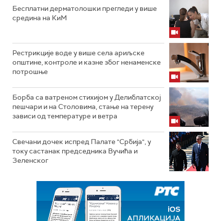
Бесплатни дерматолошки прегледи у више
средина на КиМ
Рестрикције воде у више села ариљске
општине, контроле и казне због ненаменске
потрошње
Борба са ватреном стихијом у Делиблатској
пешчари и на Столовима, стање на терену
зависи од температуре и ветра
Свечани дочек испред Палате "Србија", у
току састанак председника Вучића и
Зеленског