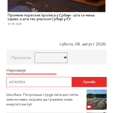
Промене пореских прописа у Србији - шта се мења
одмах, а шта тек уласком Србије у ЕУ
24. 06. 2026.
субота, 08. август 2026.
Прогноза
Најновије
Шкобаљ: Потрошња струје лети достигла
зимски ниво, морамо да тражимо нови
енергетски пут