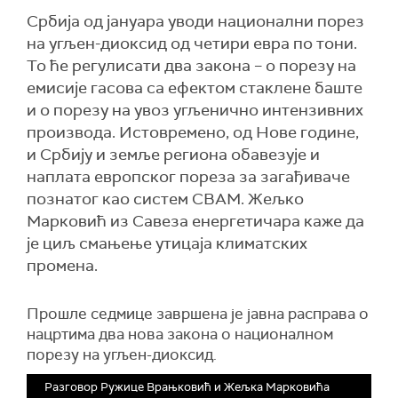
Србија од јануара уводи национални порез
на угљен-диоксид од четири евра по тони.
То ће регулисати два закона – о порезу на
емисије гасова са ефектом стаклене баште
и о порезу на увоз угљенично интензивних
производа. Истовремено, од Нове године,
и Србију и земље региона обавезује и
наплата европског пореза за загађиваче
познатог као систем CBAM. Жељко
Марковић из Савеза енергетичара каже да
је циљ смањење утицаја климатских
промена.
Прошле седмице завршена је јавна расправа о
нацртима два нова закона о националном
порезу на угљен-диоксид.
Разговор Ружице Врањковић и Жељка Марковића