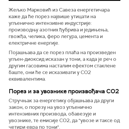
Жељко Марковић из Савеза енергетичара
каже да ће
порез највише утицати
на
угљенично интензивне индустрије:
производњу азотних ђубрива и једињења,
гвожђа, челика, феро легура, цемента и
електричне енергије.
Појашњава да се п
орез плаћа на
произведен
угљен-диоксид
исказан у тони, а када је реч о
другим гасовима насталим ефектом стаклене
баште, они ће се исказивати у CO2
еквивалентима.
Порез и за увознике произвођача CO2
Стручњак за енергетику објашњава да други
закон, о
порезу на увоз угљенично
интензивних производа, обавезује
и
увознике, те емисије CO2, да "увозе и таксе од
четири евра по тони".