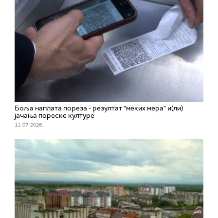
Боља наплата пореза - резултат "меких мера" и(ли)
јачања пореске културе
11. 07. 2026.