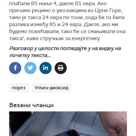
плаћали 85 мање 4, дакле 81 евра. Ако
причамо рецимо о увозницима из Црне Горе,
тамо је такса 24 евра по тони, онда би то била
разлика између 85 и 24 евра. Дакле, ако ми
будемо повећавали, тако ће се смањивати она
такса", каже стручњак за енергетику
Разговор у целости погледајте у на видеу на
почетку текста...
порез
Угљен-диоксид
Везани чланци