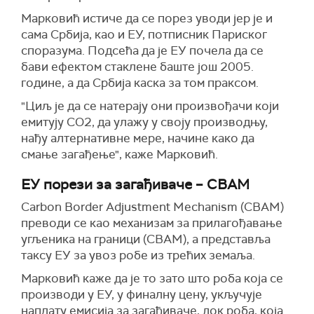
Марковић истиче да се порез уводи јер је и
сама Србија, као и ЕУ, потписник Париског
споразума. Подсећа да је ЕУ почела да се
бави ефектом стаклене баште још 2005.
године, а да Србија каска за том праксом.
"Циљ је да се натерају они произвођачи који
емитују CО2, да улажу у своју производњу,
нађу алтернативне мере, начине како да
смање загађење", каже Марковић.
ЕУ порези за загађиваче – CBAM
Carbon Border Adjustment Mechanism (CBAM)
преводи се као механизам за прилагођавање
угљеника на граници (CBAM), а представља
таксу ЕУ за увоз робе из трећих земаља.
Марковић каже да је то зато што роба која се
производи у ЕУ, у финалну цену, укључује
наплату емисија за загађиваче, док роба, која