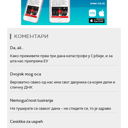
КОМЕНТАРИ
Da, ali...
Како преживети прва три дана катастрофе у Србији, и за
шта нас припрема ЕУ
Dvojnik mog oca
Вероватно свако од нас има свог двојника са којим дели и
сличну ДНК
Nemogućnost tusiranja
Не туширате се сваког дана – не стидите се, то је здраво
Cestitke za uspeh