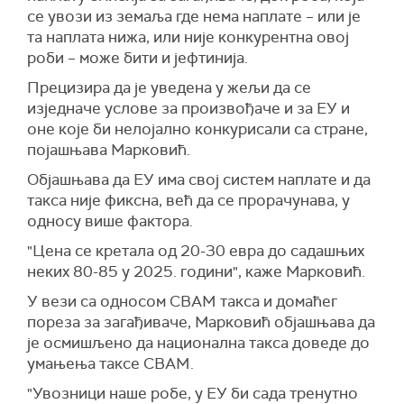
се увози из земаља где нема наплате – или је
та наплата нижа, или није конкурентна овој
роби – може бити и јефтинија.
Прецизира да је уведена у жељи да се
изједначе услове за произвођаче и за ЕУ и
оне које би нелојално конкурисали са стране,
појашњава Марковић.
Објашњава да ЕУ има свој систем наплате и да
т
акса није фиксна,
већ да се
прора
чу
нава, у
односу више фактора.
"Цена се кретала од 20-30 евра до садашњих
неких 80-85 у 2025. години", каже Марковић.
У вези са односом CBAM такса и домаћег
пореза за загађиваче, Марковић објашњава да
је осмишљено да национална такса доведе до
умањења таксе CBAM.
"Увозници наше робе, у ЕУ би сада тренутно