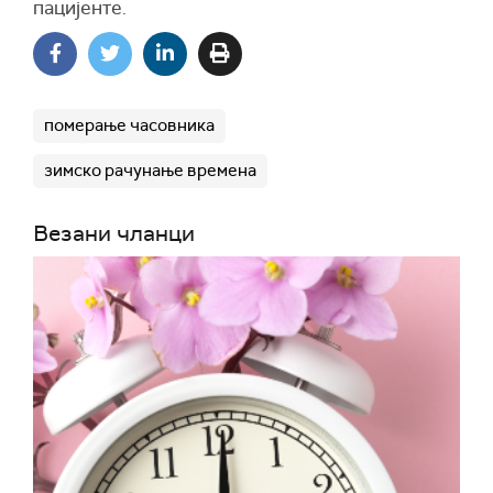
пацијенте.
померање часовника
зимско рачунање времена
Везани чланци