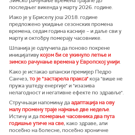
Зимско рачунање времена трајаће до
последњег викенда у марту 2026. године.
Иако је у Бриселу још 2018. године
предложено укидање сезонских промена
времена, седам година касније – и даље сви у
марту и октобру померају часовнике.
Шпанија је одлучила да поново покрене
иницијативу
којом би се укинуло летње и
зимско рачунање времена у Европској унији
.
Како је истакао шпански премијер Педро
Санчез,
то је "застарела пракса"
која "више не
пружа уштеду енергије" и "изазива
нелагодност и негативне ефекте по здравље".
Стручњаци напомињу да
адаптација на ову
малу промену траје најмање две недеље
.
Истичу и да
померање часовника два пута
годишње утиче на све
, како здраве, али
посебно на болесне, посебно хроничне