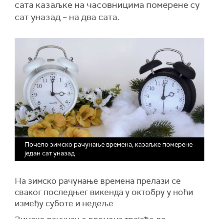
сата казаљке на часовницима померене су
сат уназад – на два сата.
Почело зимско рачунање времена, казаљке померене
један сат уназад
На зимско рачунање времена прелази се
сваког последњег викенда у октобру у ноћи
између суботе и недеље.