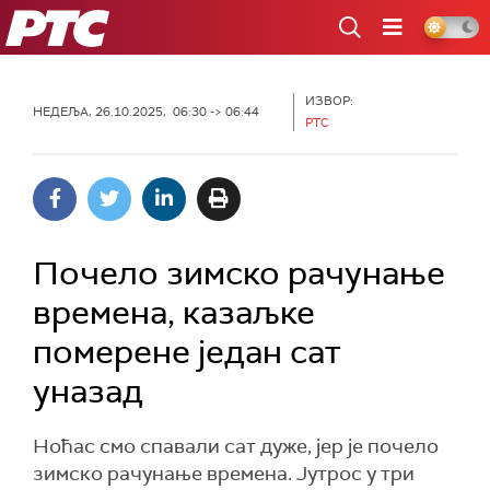
РТС
ИЗВОР:
НЕДЕЉА, 26.10.2025, 06:30 -> 06:44
РТС
Почело зимско рачунање
времена, казаљке
померене један сат
уназад
Ноћас смо спавали сат дуже, јер је почело
зимско рачунање времена. Јутрос у три