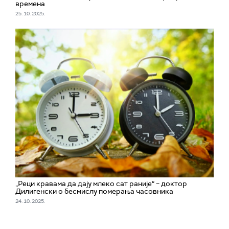
времена
25. 10. 2025.
„Реци кравама да дају млеко сат раније“ – доктор
Дилигенски о бесмислу померања часовника
24. 10. 2025.