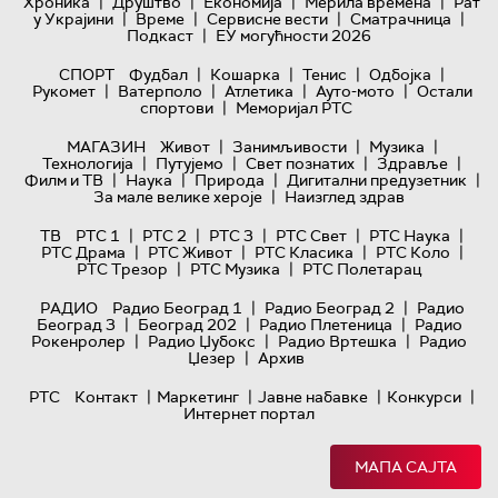
|
|
|
|
Хроника
Друштво
Економија
Мерила времена
Рат
|
|
|
|
у Украјини
Време
Сервисне вести
Сматрачница
|
Подкаст
ЕУ могућности 2026
|
|
|
|
СПОРТ
Фудбал
Кошарка
Тенис
Одбојка
|
|
|
|
Рукомет
Ватерполо
Атлетика
Ауто-мото
Остали
|
спортови
Меморијал РТС
|
|
|
МАГАЗИН
Живот
Занимљивости
Музика
|
|
|
|
Технологијa
Путујемо
Свет познатих
Здравље
|
|
|
|
Филм и ТВ
Наука
Природа
Дигитални предузетник
|
За мале велике хероје
Наизглед здрав
|
|
|
|
|
ТВ
РТС 1
РТС 2
РТС 3
РТС Свет
РТС Наука
|
|
|
|
РТС Драма
РТС Живот
РТС Класика
РТС Коло
|
|
РТС Трезор
РТС Музика
РТС Полетарац
|
|
РАДИО
Радио Београд 1
Радио Београд 2
Радио
|
|
|
Београд 3
Београд 202
Радио Плетеница
Радио
|
|
|
Рокенролер
Радио Џубокс
Радио Вртешка
Радио
|
Џезер
Архив
|
|
|
|
РТС
Контакт
Маркетинг
Јавне набавке
Конкурси
Интернет портал
МАПА САЈТА