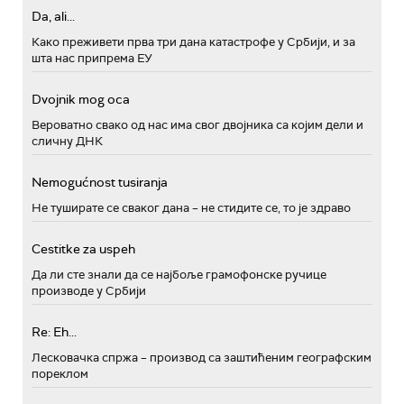
Da, ali...
Како преживети прва три дана катастрофе у Србији, и за
шта нас припрема ЕУ
Dvojnik mog oca
Вероватно свако од нас има свог двојника са којим дели и
сличну ДНК
Nemogućnost tusiranja
Не туширате се сваког дана – не стидите се, то је здраво
Cestitke za uspeh
Да ли сте знали да се најбоље грамофонске ручице
производе у Србији
Re: Eh...
Лесковачка спржа – производ са заштићеним географским
пореклом