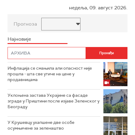
недеља, 09. август 2026.
Прогноза
Најновије
Инфлација се смањила али опасност није
прошла - шта све утиче на цене у
продавницама
Уклоњена застава Украјине са фасаде
зграде у Приштини после изјаве Зеленског у
Београду
У Крушевцу ухапшене две особе
осумњичене за зеленаштво