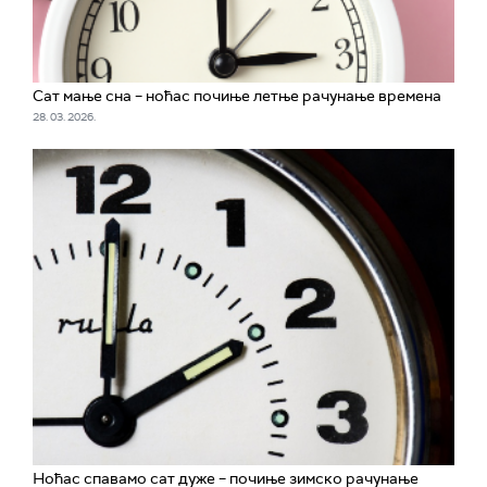
Сат мање сна – ноћас почиње летње рачунање времена
28. 03. 2026.
Ноћас спавамо сат дуже – почиње зимско рачунање