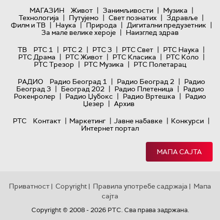
|
|
|
МАГАЗИН
Живот
Занимљивости
Музика
|
|
|
|
Технологијa
Путујемо
Свет познатих
Здравље
|
|
|
|
Филм и ТВ
Наука
Природа
Дигитални предузетник
|
За мале велике хероје
Наизглед здрав
|
|
|
|
|
ТВ
РТС 1
РТС 2
РТС 3
РТС Свет
РТС Наука
|
|
|
|
РТС Драма
РТС Живот
РТС Класика
РТС Коло
|
|
РТС Трезор
РТС Музика
РТС Полетарац
|
|
РАДИО
Радио Београд 1
Радио Београд 2
Радио
|
|
|
Београд 3
Београд 202
Радио Плетеница
Радио
|
|
|
Рокенролер
Радио Џубокс
Радио Вртешка
Радио
|
Џезер
Архив
|
|
|
|
РТС
Контакт
Маркетинг
Јавне набавке
Конкурси
Интернет портал
МАПА САЈТА
Приватност
Copyright
Правила употребе садржаја
Мапа
|
|
|
сајта
Copyright © 2008 - 2026 РТС. Сва права задржана.