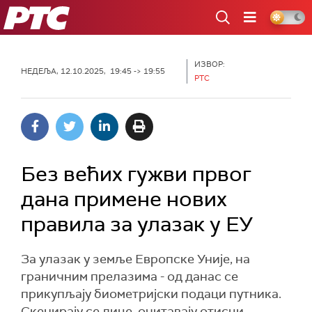
РТС
ИЗВОР:
НЕДЕЉА, 12.10.2025, 19:45 -> 19:55
РТС
Без већих гужви првог
дана примене нових
правила за улазак у ЕУ
За улазак у земље Европске Уније, на
граничним прелазима - од данас се
прикупљају биометријски подаци путника.
Скенирају се лице, очитавају отисци