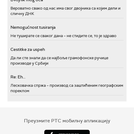
Вероватно свако од нас има свог двојника са којим дели и
сличну ДНК
Nemogućnost tusiranja
Не туширате се сваког дана – не стидите се, то је здраво
Cestitke za uspeh
Да ли сте знали да се најбоље грамофонске ручице
производе у Србији
Re: Eh...
Лесковачка спржа – производ са заштићеним географским
пореклом
Преузмите РТС мобилну апликацију