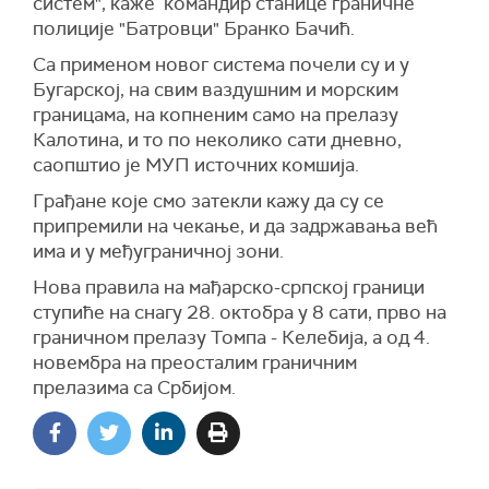
систем", каже командир станице граничне
полиције "Батровци" Бранко Бачић.
Са применом новог система почели су и у
Бугарској, на свим ваздушним и морским
границама, на копненим само на прелазу
Калотина, и то по неколико сати дневно,
саопштио је МУП источних комшија.
Грађане које смо затекли кажу да су се
припремили на чекање, и да задржавања већ
има и у међуграничној зони.
Нова правила на мађарско-српској граници
ступиће на снагу 28. октобра у 8 сати, прво на
граничном прелазу Томпа - Келебија, а од 4.
новембра на преосталим граничним
прелазима са Србијом.