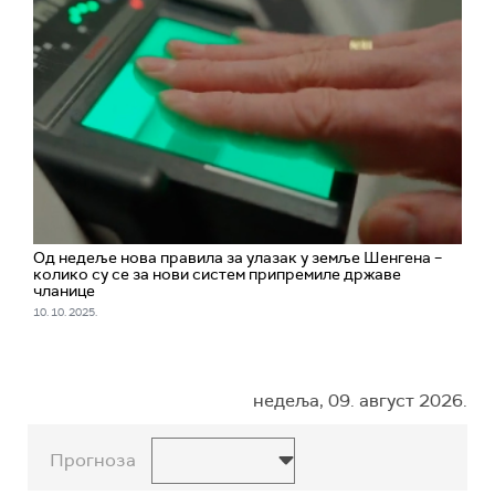
Од недеље нова правила за улазак у земље Шенгена –
колико су се за нови систем припремиле државе
чланице
10. 10. 2025.
недеља, 09. август 2026.
Прогноза