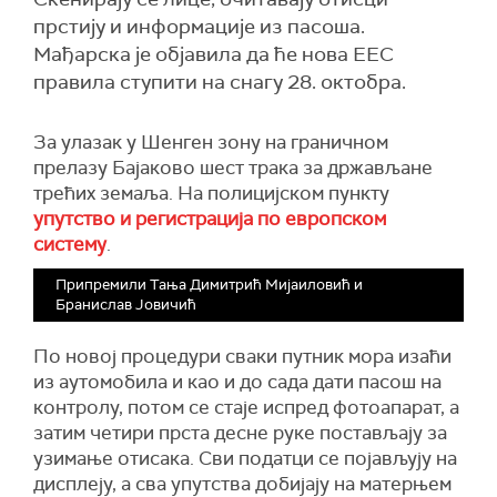
прстију и информације из пасоша.
Мађарска је објавила да ће нова ЕЕС
правила ступити на снагу 28. октобра.
За улазак у Шенген зону на граничном
прелазу Бајаково шест трака за држављане
трећих земаља. На полицијском пункту
упутство и регистрација по европском
систему
.
Припремили Тања Димитрић Мијаиловић и
Бранислав Јовичић
По новој процедури сваки путник мора изаћи
из аутомобила и као и до сада дати пасош на
контролу, потом се стаје испред фотоапарат, а
затим четири прста десне руке постављају за
узимање отисака. Сви податци се појављују на
дисплеју, а сва упутства добијају на матерњем