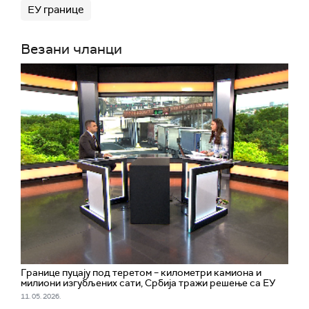
ЕУ границе
Везани чланци
Границе пуцају под теретом – километри камиона и
милиони изгубљених сати, Србија тражи решење са ЕУ
11. 05. 2026.