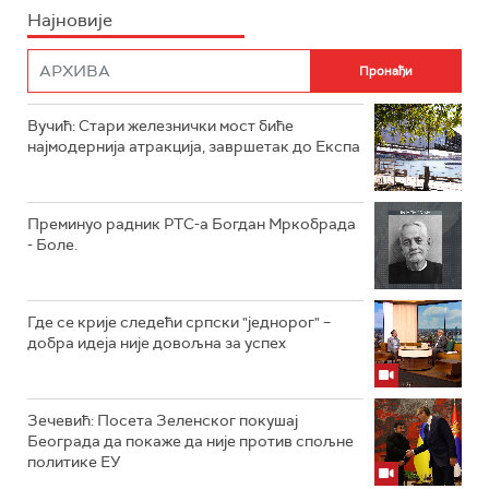
Најновије
Вучић: Стари железнички мост биће
најмодернија атракција, завршетак до Експа
Преминуо радник РТС-а Богдан Мркобрада
- Боле.
Где се крије следећи српски "једнорог" –
добра идеја није довољна за успех
Зечевић: Посета Зеленског покушај
Београда да покаже да није против спољне
политике ЕУ