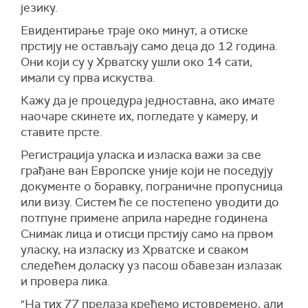
језику.
Евидентирање траје око минут, а отиске
прстију не остављају само деца до 12 година.
Они који су у Хрватску ушли око 14 сати,
имали су прва искуства.
Кажу да је процедура једноставна, ако имате
наочаре скинете их, погледате у камеру, и
ставите прсте.
Регистрација уласка и изласка важи за све
грађане ван Европске уније који не поседују
документе о боравку, пограничне пропусница
или визу. Систем ће се постепено уводити до
потпуне примене априла наредне годинена
Снимак лица и отисци прстију само на првом
уласку, на изласку из Хрватске и сваком
следећем доласку уз пасош обавезан излазак
и провера лика.
"На тих 77 прелаза крећемо истовремено, али