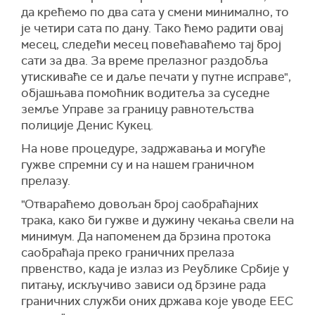
да крећемо по два сата у смени минимално, то
је четири сата по дану. Тако ћемо радити овај
месец, следећи месец повећаваћемо тај број
сати за два. За време прелазног раздобља
утискиваће се и даље печати у путне исправе",
објашњава помоћник водитеља за суседне
земље Управе за границу равнотељства
полиције Денис Кукец.
На нове процедуре, задржавања и могуће
гужве спремни су и на нашем граничном
прелазу.
"Отвараћемо довољан број саобраћајних
трака, како би гужве и дужину чекања свели на
минимум. Да напоменем да брзина протока
саобраћаја преко граничних прелаза
првенство, када је излаз из Реублике Србије у
питању, искључиво зависи од брзине рада
граничних служби оних држава које уводе ЕЕС