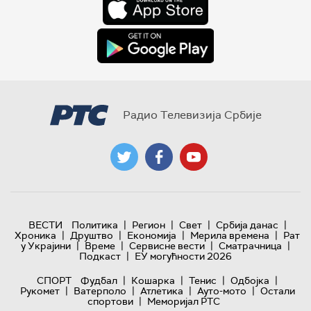
Радио Телевизија Србије
|
|
|
|
ВЕСТИ
Политика
Регион
Свет
Србија данас
|
|
|
|
Хроника
Друштво
Економија
Мерила времена
Рат
|
|
|
|
у Украјини
Време
Сервисне вести
Сматрачница
|
Подкаст
ЕУ могућности 2026
|
|
|
|
СПОРТ
Фудбал
Кошарка
Тенис
Одбојка
|
|
|
|
Рукомет
Ватерполо
Атлетика
Ауто-мото
Остали
|
спортови
Меморијал РТС