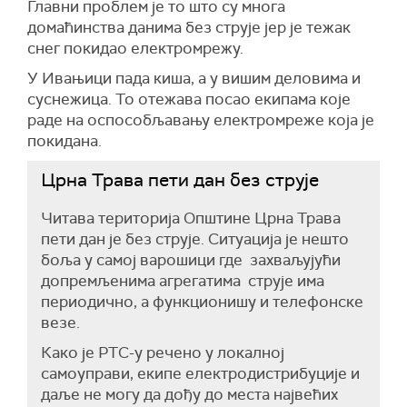
Главни проблем је то што су многа
домаћинства данима без струје јер је тежак
снег покидао електромрежу.
У
Ивањици пада киша, а у вишим деловима и
с
уснежица. То отежава посао екипама које
раде на оспособљавању електромреже која је
покидана.
Црна Трава пети дан без струје
Читава територија Општине Црна Трава
пети дан је без струје. Ситуација је нешто
боља у самој варошици где захваљујући
допремљенима агрегатима струје има
периодично, а функционишу и телефонске
везе.
Како је РТС-у речено у локалној
самоуправи, екипе електродистрибуције и
даље не могу да дођу до места највећих