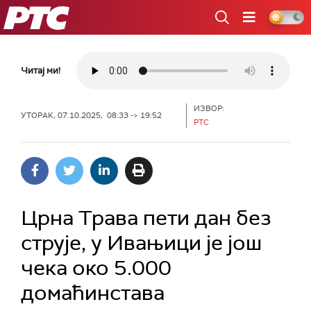
РТС
Читај ми!
ИЗВОР:
УТОРАК, 07.10.2025, 08:33 -> 19:52
РТС
Црна Трава пети дан без
струје, у Ивањици је још
чека око 5.000
домаћинстава