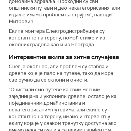
домовима здравља. Проходни су сви
општински
путеви
и део некатегорисаних, али
и даље имамо проблем са струјом“,
наводи
Митровић.
Екипе
монтер
а
Е
лектродистрибуције су
константно на терену,
п
омоћ
стиже
и из
околних градова као и из Београда.
Интервентна екипа за хитне случајеве
Снег је окопнео,
али проблем су стабла и
дрвеће које
је
пал
о
на путеве,
тако да
мора
све ручно да
се склони и
очисти.
"
Оч
истили
смо
путеве ка свим месним
заједницама и уклонили дрвеће, остало је ка
појединачним домаћинствима и
некатегорисаним путевима, али екипе су
константно на терену, имамо интервентну
екипу која је у сваком тренутку доступна ако
имамо неку ситуацију са неким пацијентом