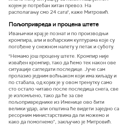
којем је потребан хитан превоз. На
располагању смо 24 сата",
каже Митровић
.
Пољопривреда и процена штете
Ивањички
крај је познат и по производњи
кромпира, али и воћарским културама које су
погођене у снежном налету у петак и суботу.
"
Н
емамо још процену штете.
Кромпир није
и
звађен кромпир,
тако да ћемо
тек након ове
ситуације сагледати последице. Јуче сам
пролазио једним воћњаком који има хиљаду и
по стабала, од којих је у овом тренутку само
сто остало читаво после последица снега, све
је изломљено, тако да
ће
за све
пољопривреднике из Именице ово бити
велики удар, али општина ће видети заједно са
ресорним министарствима да ли можемо и
како да помогнемо“, закључио је
Митровић.