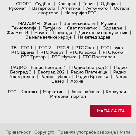
|
|
|
|
СПОРТ
Фудбал
Кошарка
Тенис
Одбојка
|
|
|
|
Рукомет
Ватерполо
Атлетика
Ауто-мото
Остали
|
спортови
Меморијал РТС
|
|
|
МАГАЗИН
Живот
Занимљивости
Музика
|
|
|
|
Технологијa
Путујемо
Свет познатих
Здравље
|
|
|
|
Филм и ТВ
Наука
Природа
Дигитални предузетник
|
За мале велике хероје
Наизглед здрав
|
|
|
|
|
ТВ
РТС 1
РТС 2
РТС 3
РТС Свет
РТС Наука
|
|
|
|
РТС Драма
РТС Живот
РТС Класика
РТС Коло
|
|
РТС Трезор
РТС Музика
РТС Полетарац
|
|
РАДИО
Радио Београд 1
Радио Београд 2
Радио
|
|
|
Београд 3
Београд 202
Радио Плетеница
Радио
|
|
|
Рокенролер
Радио Џубокс
Радио Вртешка
Радио
|
Џезер
Архив
|
|
|
|
РТС
Контакт
Маркетинг
Јавне набавке
Конкурси
Интернет портал
МАПА САЈТА
Приватност
Copyright
Правила употребе садржаја
Мапа
|
|
|