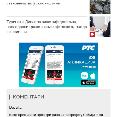
становништво у склоништима
Турински: Диплома више није довољна,
послодавци траже знање које може одмах да
се примени
КОМЕНТАРИ
Da, ali...
Како преживети прва три дана катастрофе у Србији, и за