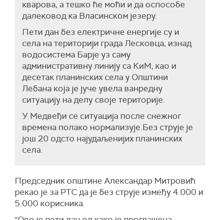
кварова, а тешко ће моћи и да оспособе
далековод ка Власинском језеру.
Пети дан без електричне енергије су и
села на територији града Лесковца, изнад
водосистема Барје уз саму
административну линију са КиМ, као и
десетак планинских села у Општини
Лебана која је јуче увела ванредну
ситуацију на делу своје територије.
У Медвеђи се ситуација после снежног
времена полако нормализује.Без струје је
још 20 одсто најудаљенијих планинских
села.
П
редседник општине Александар Митровић
рекао је за РТС да је без струје и
змеђу 4.000 и
5.000 корисника.
"
О
во је пети дан од како је проглашена