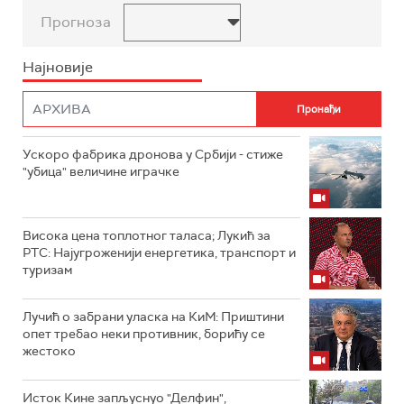
Прогноза
Најновије
Ускоро фабрика дронова у Србији - стиже
"убица" величине играчке
Висока цена топлотног таласа; Лукић за
РТС: Најугроженији енергетика, транспорт и
туризам
Лучић о забрани уласка на КиМ: Приштини
опет требао неки противник, борићу се
жестоко
Исток Кине запљуснуо "Делфин",