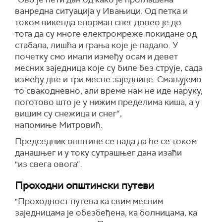
ванредна ситуација у Ивањици.
Од
петка и
током викенда енорман снег довео је до
тога да су
многе
електромреже
покидане
од
стабала, лишћа и грања које је падало.
У
почетку смо имали између
осам
и
девет
месних заједница које су биле без струје, сада
између
две и три
месне заједнице. Смањујемо
то свакодневно, али време нам не иде наруку,
поготово што
је
у нижим пределима киша, а у
вишим су снежица и снег“,
напомиње
Митровић.
Председник општине се нада
да ће се
ток
ом
данашњег и
у току
сутрашњег
дана
изаћи
"из
свега
овога“.
Проходни општински путеви
"
П
роходност путева ка свим месним
заједницама
је обезбеђена,
ка болницама, ка