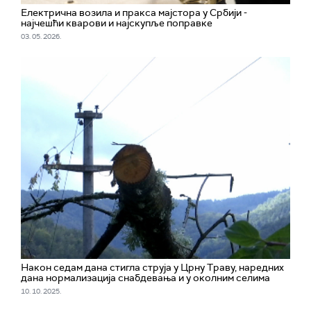
Електрична возила и пракса мајстора у Србији -
најчешћи кварови и најскупље поправке
03. 05. 2026.
Након седам дана стигла струја у Црну Траву, наредних
дана нормализација снабдевања и у околним селима
10. 10. 2025.