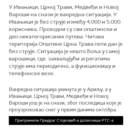
У Ивањици, Црној Трави, Медвеђи и Новој
Вароши на снази је ванредна ситуација. У
Ивањици је без струје између 4.000 и 5.000
корисника. Проходни су сви општински и
део некатегорисаних путева. Читава
територија Општине Црна Трава пети дан је
без струје. Ситуација је нешто боља у самој
варошици, где захваљујући агрегатима
струје има периодично, а функционишу и
телефонске везе.
Ванредна ситуација укинута је у Ариљу, а у
Ивањици, Црној Трави, Медвеђи и Новој
Вароши још је на снази, због последица које је
проузроковао снег у првим данима октобра.
Припремили Предраг Стојковић и дописници РТС-а