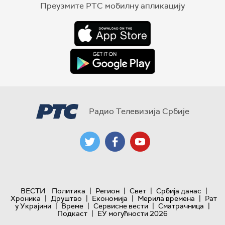
Преузмите РТС мобилну апликацију
Радио Телевизија Србије
|
|
|
|
ВЕСТИ
Политика
Регион
Свет
Србија данас
|
|
|
|
Хроника
Друштво
Економија
Мерила времена
Рат
|
|
|
|
у Украјини
Време
Сервисне вести
Сматрачница
|
Подкаст
ЕУ могућности 2026