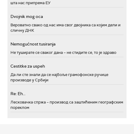
шта нас припрема ЕУ
Dvojnik mog oca
Вероватно свако од нас има свог двојника са којим дели и
сличну ДНК
Nemogućnost tusiranja
Не туширате се сваког дана – не стидите се, то је здраво
Cestitke za uspeh
Да ли сте знали да се најбоље грамофонске ручице
производе у Србији
Re: Eh...
Лесковачка спржа – производ са заштићеним географским
пореклом