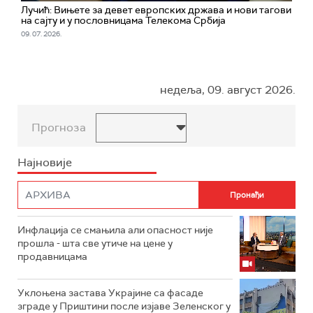
Лучић: Вињете за девет европских држава и нови тагови
на сајту и у пословницама Телекома Србија
09. 07. 2026.
недеља, 09. август 2026.
Прогноза
Најновије
Инфлација се смањила али опасност није
прошла - шта све утиче на цене у
продавницама
Уклоњена застава Украјине са фасаде
зграде у Приштини после изјаве Зеленског у