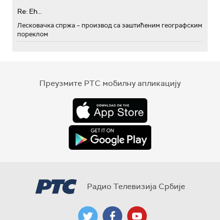
Re: Eh...
Лесковачка спржа – производ са заштићеним географским
пореклом
Преузмите РТС мобилну апликацију
Радио Телевизија Србије