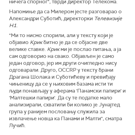
ничега спорног", тврди директор Телекома.
Напомиње да са Милером јесте разговарао о
Александри Суботић, директорки
Телевизије
Н1
.
"Ми то нисмо спорили, али у тексту који је
објавио
Крик
битно је да се објасне две
велике ставке.
Крик
ми је послао питања, а ја
сам одговорио на свако. Објављен је само
један одговор, јер им други очигледно нису
одговарали. Друго, OCCRP у тексту брани
Драгана Шолака и Суботићеву и превиђају
чињеницу да се у њиховим базама исти ти
људи понављају у аферама 'Панамски папири' и
'Малтешки папири'. Да су те податке мало
анализирали, схватили би колико је Јунајтед
група у ранијем пословању служила за
извлачење новца ка Панами и Малти", сматра
Лучић.