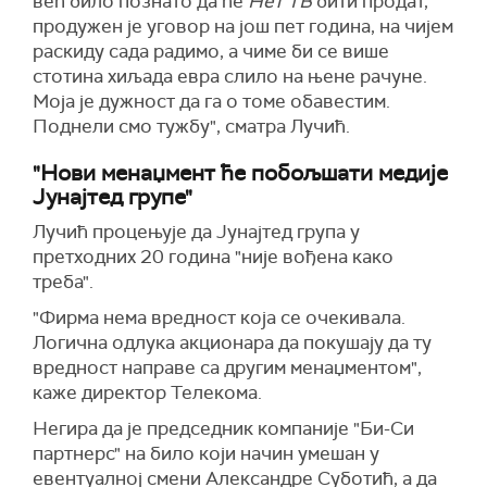
већ било познато да ће
Нет ТВ
бити продат,
продужен је уговор на још пет година, на чијем
раскиду сада радимо, а чиме би се више
стотина хиљада евра слило на њене рачуне.
Моја је дужност да га о томе обавестим.
Поднели смо тужбу", сматра Лучић.
"Нови менаџмент ће побољшати медије
Јунајтед групе"
Лучић процењује да Јунајтед група у
претходних 20 година "није вођена како
треба".
"Фирма нема вредност која се очекивала.
Логична одлука акционара да покушају да ту
вредност направе са другим менаџментом",
каже директор Телекома.
Негира да је председник компаније "Би-Си
партнерс" на било који начин умешан у
евентуалној смени Александре Суботић, а да