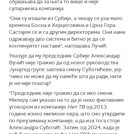
објашњава да за њега то више и није
супарничка компанија.
"Они су изашли из Србије, а чекају се још мало
времена Босна и Херцеговина и Црна Гора.
Састајем се и са другим директорима. Они нама
одржавају део система и битно је да се
континуитет настави", наглашава Лучић.
Указује да му председник Србије Александар
Вучић није тражио да од новог руководства
Јунајтед групе захтева смену Суботићеве, јер
"нико не може да му намеће шта да ради, нити
је нечији поштар".
"Председник није тражио да се ико смени.
Милеру сам указао на то да је неко фиктивним
уговором из компаније
Нет ТВ
од 2013.
године изнео милионе евра, што смо утврдили
по преузимању компаније, а да иза тога стоји
Александра Суботић. Затим, од 2024, када је