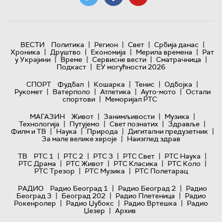
|
|
|
|
ВЕСТИ
Политика
Регион
Свет
Србија данас
|
|
|
|
Хроника
Друштво
Економија
Мерила времена
Рат
|
|
|
|
у Украјини
Време
Сервисне вести
Сматрачница
|
Подкаст
ЕУ могућности 2026
|
|
|
|
СПОРТ
Фудбал
Кошарка
Тенис
Одбојка
|
|
|
|
Рукомет
Ватерполо
Атлетика
Ауто-мото
Остали
|
спортови
Меморијал РТС
|
|
|
МАГАЗИН
Живот
Занимљивости
Музика
|
|
|
|
Технологијa
Путујемо
Свет познатих
Здравље
|
|
|
|
Филм и ТВ
Наука
Природа
Дигитални предузетник
|
За мале велике хероје
Наизглед здрав
|
|
|
|
|
ТВ
РТС 1
РТС 2
РТС 3
РТС Свет
РТС Наука
|
|
|
|
РТС Драма
РТС Живот
РТС Класика
РТС Коло
|
|
РТС Трезор
РТС Музика
РТС Полетарац
|
|
РАДИО
Радио Београд 1
Радио Београд 2
Радио
|
|
|
Београд 3
Београд 202
Радио Плетеница
Радио
|
|
|
Рокенролер
Радио Џубокс
Радио Вртешка
Радио
|
Џезер
Архив