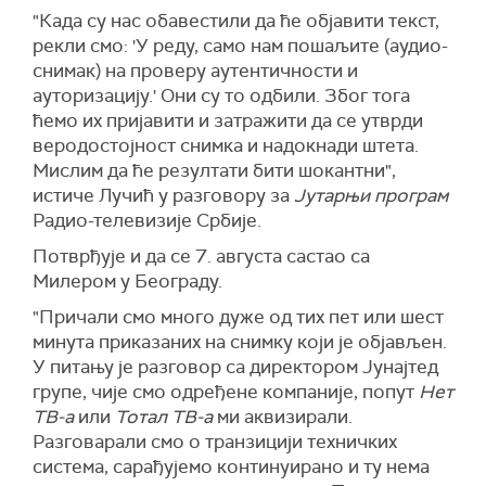
"Када су нас обавестили да ће објавити текст,
рекли смо: 'У реду, само нам пошаљите (аудио-
снимак) на проверу аутентичности и
ауторизацију.' Они су то одбили. Због тога
ћемо их пријавити и затражити да се утврди
веродостојност снимка и надокнади штета.
Мислим да ће резултати бити шокантни",
истиче Лучић у разговору за
Јутарњи програм
Радио-телевизије Србије.
Потврђује и да се 7. августа састао са
Милером у Београду.
"Причали смо много дуже од тих пет или шест
минута приказаних на снимку који је објављен.
У питању је разговор са директором Јунајтед
групе, чије смо одређене компаније, попут
Нет
ТВ-а
или
Тотал ТВ-а
ми аквизирали.
Разговарали смо о транзицији техничких
система, сарађујемо континуирано и ту нема