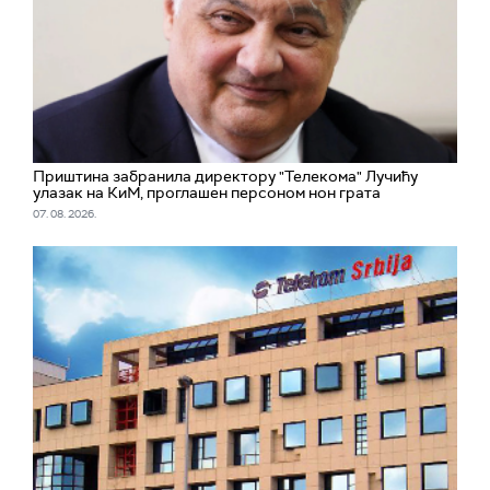
Приштина забранила директору "Телекома" Лучићу
улазак на КиМ, проглашен персоном нон грата
07. 08. 2026.