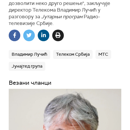
дозволити неко друго решење", закључује
директор Телекома Владимир Лучић у
разговору за
Јутарњи програм
Радио-
телевизије Србије.
Владимир Лучић
Телеком Србија
МТС
Јунајтед група
Везани чланци