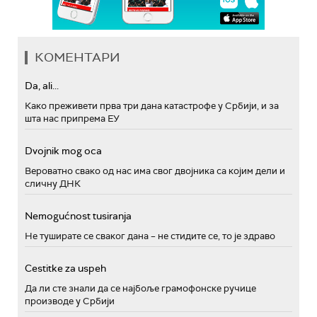
КОМЕНТАРИ
Da, ali...
Како преживети прва три дана катастрофе у Србији, и за
шта нас припрема ЕУ
Dvojnik mog oca
Вероватно свако од нас има свог двојника са којим дели и
сличну ДНК
Nemogućnost tusiranja
Не туширате се сваког дана – не стидите се, то је здраво
Cestitke za uspeh
Да ли сте знали да се најбоље грамофонске ручице
производе у Србији