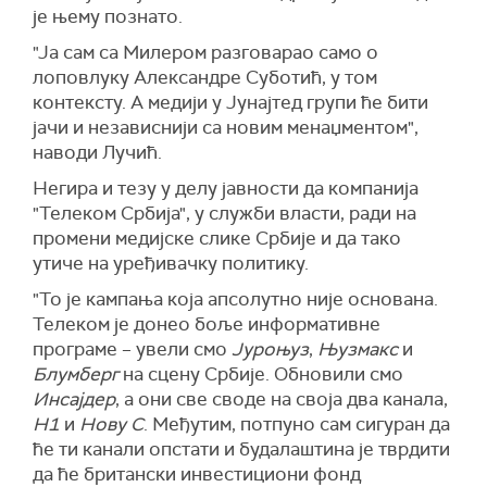
је њему познато.
"Ја сам са Милером разговарао само о
лоповлуку Александре Суботић, у том
контексту. А медији у Јунајтед групи ће бити
јачи и независнији са новим менаџментом",
наводи Лучић.
Негира и тезу у делу јавности да компанија
"Телеком Србија", у служби власти, ради на
промени медијске слике Србије и да тако
утиче на уређивачку политику.
"То је кампања која апсолутно није основана.
Телеком је донео боље информативне
програме – увели смо
Јуроњуз
,
Њузмакс
и
Блумберг
на сцену Србије. Обновили смо
Инсајдер
, а они све своде на своја два канала,
Н1
и
Нову С
. Међутим, потпуно сам сигуран да
ће ти канали опстати и будалаштина је тврдити
да ће британски инвестициони фонд