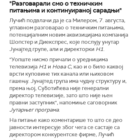
"Разговарали смо о техничким
питањима и континуираној сарадњи"
Лучић подвлачи да је са Милером, 7. августа,
углавном разговарао о техничким питањима,
потенцијалним новим аквизицијама компанија
Шопстер и Диекспрес, које послују унутар
Јунајтед групе, али и директорки
Н1
.
"Уопште нисмо причали о уредницима
телевизија
Н1
и
Нова С
, као и о било каквој
врсти куповине тих канала или њиховом
гашењу. Јунајтед група има чудну структуру и,
према њој, Суботићева није генерални
директор телевизије, зато што није њен
правни заступник", напомиње саговорник
Јутарњег програма
.
На питање како коментарише то што се део
јавности интересује због чега се састаје са
директором конкурентске фирме, Лучић