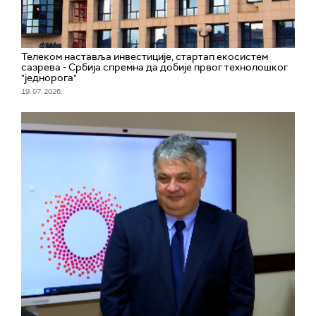
Телеком наставља инвестиције, стартап екосистем
сазрева - Србија спремна да добије првог технолошког
"једнорога"
19. 07. 2026.