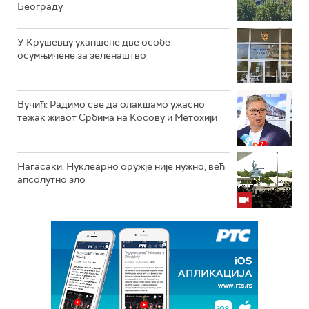
Београду
У Крушевцу ухапшене две особе
осумњичене за зеленаштво
Вучић: Радимо све да олакшамо ужасно
тежак живот Србима на Косову и Метохији
Нагасаки: Нуклеарно оружје није нужно, већ
апсолутно зло