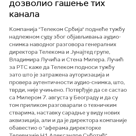
дозволио гашење тих
канала
Компанија "Телеком Србија" поднеће тужбу
надлежном суду због објављивања аудио-
снимка наводног разговора генералних
директора Телекома и Јунајтед групе,
Владимира Лучића и Стена Милера. Лучић
за РТС каже да Телеком подноси тужбу
зато што је затражена ауторизација и
провера аутентичности аудио-снимка, што,
тврди, није учињено. Потврђује да се састао
са Милером 7. августа у Београду и да су
том приликом разговарали о техничким
стварима, наставку сарадње у виду нових
аквизиција, али и да је директора компаније
обавестио о "аферама директорке
Телевизије Н1 Александре Суботић".