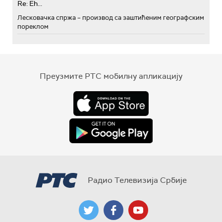
Re: Eh...
Лесковачка спржа – производ са заштићеним географским
пореклом
Преузмите РТС мобилну апликацију
Радио Телевизија Србије