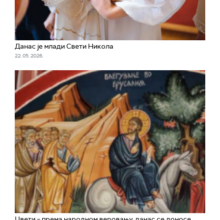
Данас је млади Свети Никола
22. 05. 2026.
Цвети – према народном веровању, данас се доносе