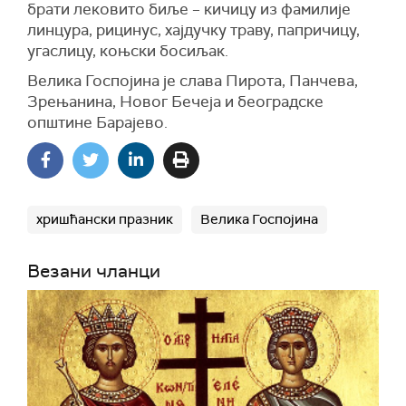
брати лековито биље – кичицу из фамилије
линцура, рицинус, хајдучку траву, папричицу,
угаслицу, коњски босиљак.
Велика Госпојина је слава Пирота, Панчева,
Зрењанина, Новог Бечеја и београдске
општине Барајево.
хришћански празник
Велика Госпојина
Везани чланци