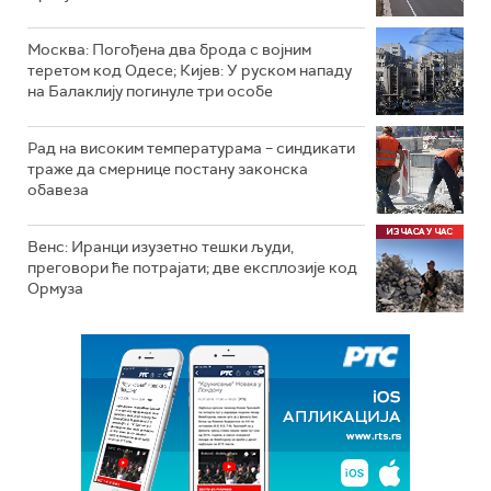
Москва: Погођена два брода с војним
теретом код Одесе; Кијев: У руском нападу
на Балаклију погинуле три особе
Рад на високим температурама – синдикати
траже да смернице постану законска
обавеза
Венс: Иранци изузетно тешки људи,
преговори ће потрајати; две експлозије код
Ормуза