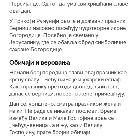
Персијанце. Од тог датума сви хришћани славе
овај дан.
У Грчкој и Румунији ово је и државни празник.
Верници масовно посећују чудотворне иконе
Богородице. Посебно је свечано у
Јерусалиму, где се обавља обред симболичне
сахране Богородице.
Обичаји и веровања
Немали број породица слави овај празник као
крсну славу – међу њима је и ужарски еснаф.
Како празнику претходи двонедељни пост,
данас се верници, посебно жене, причешћују.
Дан се, уопштено, сматра празником жена и
мајки. Не раде се никакви послови. Време
између Велике и Мале Госпојине зове се
„међудневница“, а и њу, као и Велику
Госпојину, прате бројни обичаји.