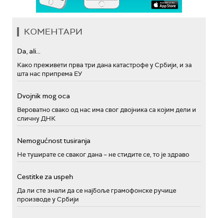
КОМЕНТАРИ
Da, ali...
Како преживети прва три дана катастрофе у Србији, и за
шта нас припрема ЕУ
Dvojnik mog oca
Вероватно свако од нас има свог двојника са којим дели и
сличну ДНК
Nemogućnost tusiranja
Не туширате се сваког дана – не стидите се, то је здраво
Cestitke za uspeh
Да ли сте знали да се најбоље грамофонске ручице
производе у Србији