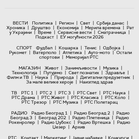
|
|
|
|
ВЕСТИ
Политика
Регион
Свет
Србија данас
|
|
|
|
Хроника
Друштво
Економија
Мерила времена
Рат
|
|
|
|
у Украјини
Време
Сервисне вести
Сматрачница
|
Подкаст
ЕУ могућности 2026
|
|
|
|
СПОРТ
Фудбал
Кошарка
Тенис
Одбојка
|
|
|
|
Рукомет
Ватерполо
Атлетика
Ауто-мото
Остали
|
спортови
Меморијал РТС
|
|
|
МАГАЗИН
Живот
Занимљивости
Музика
|
|
|
|
Технологијa
Путујемо
Свет познатих
Здравље
|
|
|
|
Филм и ТВ
Наука
Природа
Дигитални предузетник
|
За мале велике хероје
Наизглед здрав
|
|
|
|
|
ТВ
РТС 1
РТС 2
РТС 3
РТС Свет
РТС Наука
|
|
|
|
РТС Драма
РТС Живот
РТС Класика
РТС Коло
|
|
РТС Трезор
РТС Музика
РТС Полетарац
|
|
РАДИО
Радио Београд 1
Радио Београд 2
Радио
|
|
|
Београд 3
Београд 202
Радио Плетеница
Радио
|
|
|
Рокенролер
Радио Џубокс
Радио Вртешка
Радио
|
Џезер
Архив
|
|
|
|
РТС
Контакт
Маркетинг
Јавне набавке
Конкурси