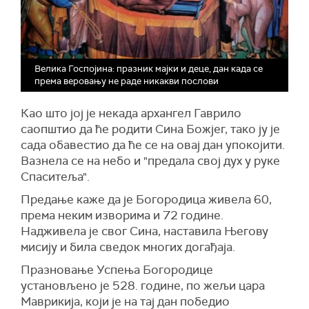
Велика Госпојина: празник мајки и деце, дан када се
према веровању не раде никакви послови
Као што јој је некада архангел Гаврило
саопштио да ће родити Сина Божјег, тако ју је
сада обавестио да ће се на овај дан упокојити.
Вазнела се на небо и "предала свој дух у руке
Спаситеља".
Предање каже да је Богородица живела 60,
према неким изворима и 72 године.
Надживела је свог Сина, наставила Његову
мисију и била сведок многих догађаја.
Празновање Успења Богородице
установљено је 528. године, по жељи цара
Маврикија, који је на тај дан победио