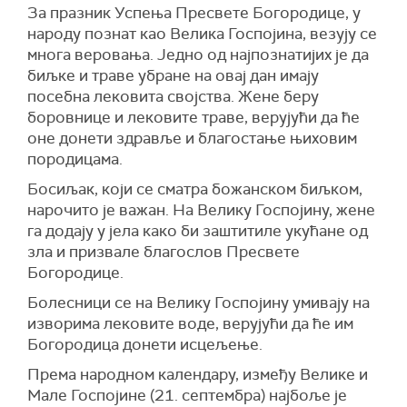
За празник Успења Пресвете Богородице, у
народу познат као Велика Госпојина, везују се
многа веровања. Једно од најпознатијих је да
биљке и траве убране на овај дан имају
посебна лековита својства. Жене беру
боровнице и лековите траве, верујући да ће
оне донети здравље и благостање њиховим
породицама.
Босиљак, који се сматра божанском биљком,
нарочито је важан. На Велику Госпојину, жене
га додају у јела како би заштитиле укућане од
зла и призвале благослов Пресвете
Богородице.
Болесници се на Велику Госпојину умивају на
изворима лековите воде, верујући да ће им
Богородица донети исцељење.
Према народном календару, између Велике и
Мале Госпојине (21. септембра) најбоље је