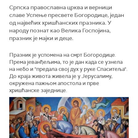
Српска православна црква и верници
славе Успење пресвете Богородице, један
од највећих хришћанских празника. У
народу познат као Велика Госпојина,
празник је мајки и деце.
Празник је успомена на смрт Богородице.
Према јеванђељима, то је дан када се узнела
на небо и "предала свој дух у руке Спаситеља".
До краја живота живела је у Јерусалиму,
окружена пажњом апостола и прве
хришћанске заједнице.