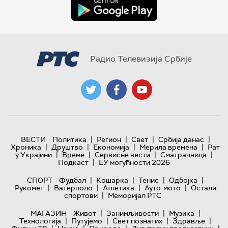
Радио Телевизија Србије
|
|
|
|
ВЕСТИ
Политика
Регион
Свет
Србија данас
|
|
|
|
Хроника
Друштво
Економија
Мерила времена
Рат
|
|
|
|
у Украјини
Време
Сервисне вести
Сматрачница
|
Подкаст
ЕУ могућности 2026
|
|
|
|
СПОРТ
Фудбал
Кошарка
Тенис
Одбојка
|
|
|
|
Рукомет
Ватерполо
Атлетика
Ауто-мото
Остали
|
спортови
Меморијал РТС
|
|
|
МАГАЗИН
Живот
Занимљивости
Музика
|
|
|
|
Технологијa
Путујемо
Свет познатих
Здравље