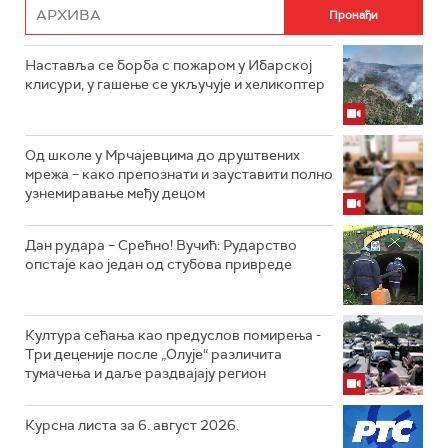
Наставља се борба с пожаром у Ибарској
клисури, у гашење се укључује и хеликоптер
Од школе у Мрчајевцима до друштвених
мрежа – како препознати и зауставити полно
узнемиравање међу децом
Дан рудара – Срећно! Вучић: Рударство
опстаје као један од стубова привреде
Култура сећања као предуслов помирења ­-
Три деценије после „Олује“ различита
тумачења и даље раздвајају регион
Курсна листа за 6. август 2026.