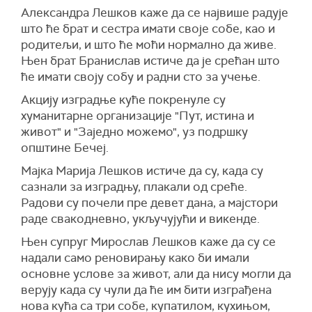
Александра Лешков каже да се највише радује
што ће брат и сестра имати своје собе, као и
родитељи, и што ће моћи нормално да живе.
Њен брат Бранислав истиче да је срећан што
ће имати своју собу и радни сто за учење.
Акцију изградње куће покренуле су
хуманитарне организације "Пут, истина и
живот" и "Заједно можемо", уз подршку
општине Бечеј.
Мајка Марија Лешков истиче да су, када су
сазнали за изградњу, плакали од среће.
Радови су почели пре девет дана, а мајстори
раде свакодневно, укључујући и викенде.
Њен супруг Мирослав Лешков каже да су се
надали само реновирању како би имали
основне услове за живот, али да нису могли да
верују када су чули да ће им бити изграђена
нова кућа са три собе, купатилом, кухињом,