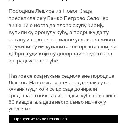
Породица Лешков из Новог Сада
преселила се у Бачко Петрово Село, јер
више није могла да плаћа скупу кирију.
Купили су оронулу кућу, а подршку да ту
остану и створе нормалне услове за живот
пружили су им хуманитарне организације и
добри људи који су донирали средства за
изградњу нове куће.
Назире се крај мукама седмочлане породице
Лешков. На позив за помоћ одазвали су се
хумани људи који су до сада донирали
средства за почетак изградње куће површине
80 квадрата, а деца нестрпљиво ишчекују
усељење.
Припремио Миле Новаковић