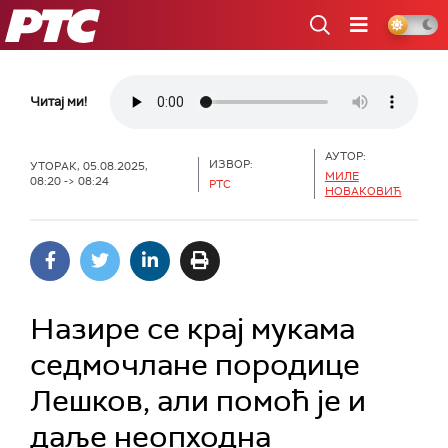
РТС
Читај ми!
АУТОР:
ИЗВОР:
УТОРАК, 05.08.2025,
МИЛЕ
08:20 -> 08:24
РТС
НОВАКОВИЋ
Назире се крај мукама
седмочлане породице
Лешков, али помоћ је и
даље неопходна