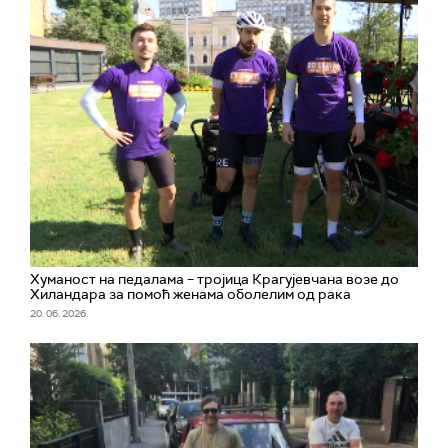
Хуманост на педалама – тројица Крагујевчана возе до
Хиландара за помоћ женама оболелим од рака
20. 06. 2026.