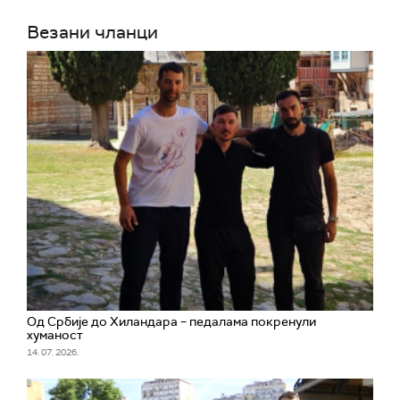
Везани чланци
Од Србије до Хиландара – педалама покренули
хуманост
14. 07. 2026.