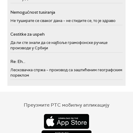
Nemogućnost tusiranja
Не туширате се сваког дана – не стидите се, то је здраво
Cestitke za uspeh
Да ли сте знали да се најбоље грамофонске ручице
производе у Србији
Re: Eh...
Лесковачка спржа – производ са заштићеним географским
пореклом
Преузмите РТС мобилну апликацију