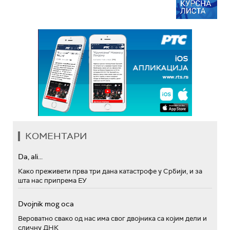
КОМЕНТАРИ
Da, ali...
Како преживети прва три дана катастрофе у Србији, и за
шта нас припрема ЕУ
Dvojnik mog oca
Вероватно свако од нас има свог двојника са којим дели и
сличну ДНК