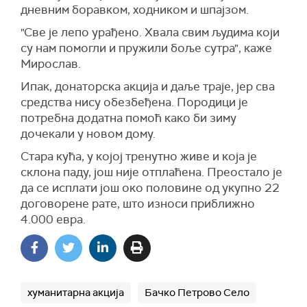
дневним боравком, ходником и шпајзом.
"Све је лепо урађено. Хвала свим људима који
су нам помогли и пружили боље сутра", каже
Мирослав.
Ипак, донаторска акција и даље траје, јер сва
средства нису обезбеђена. Породици је
потребна додатна помоћ како би зиму
дочекали у новом дому.
Стара кућа, у којој тренутно живе и која је
склона паду, још није отплаћена. Преостало је
да се исплати још око половине од укупно 22
договорене рате, што износи приближно
4.000 евра.
хуманитарна акција
Бачко Петрово Село