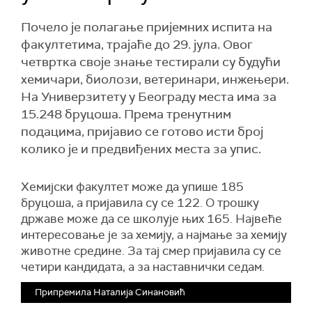
Почело је полагање пријемних испита на
факултетима, трајаће до 29. јула. Овог
четвртка своје знање тестирали су будући
хемичари, биолози, ветеринари, инжењери.
На Универзитету у Београду места има за
15.248 бруцоша. Према тренутним
подацима, пријавио се готово исти број
колико је и предвиђених места за упис.
Хемијски факултет може да упише 185
бруцоша, а пријавила су се 122. О трошку
државе може да се школује њих 165. Највеће
интересовање је за хемију, а најмање за хемију
животне средине. За тај смер пријавила су се
четири кандидата, а за наставнички седам.
Припремила Наталија Синановић