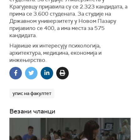
Крагујевцу пријавила су се 2.323 кандидата, а
прима се 3.600 студената. За студије на
Државном универзитету у Новом Пазару
пријавило се 400, а има места за 575
кандидата.
Највише их интересују психологија,
архитектура, медицина, економија и
инжењерство.
упис на факултет
Везани чланци