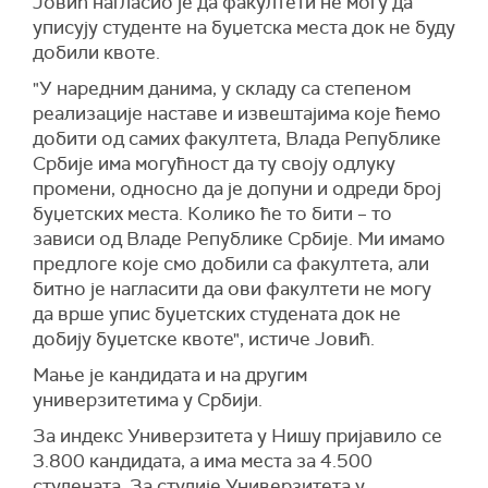
Јовић нагласио је да факултети не могу да
уписују студенте на буџетска места док не буду
добили квоте.
"У наредним данима, у складу са степеном
реализације наставе и извештајима које ћемо
добити од самих факултета, Влада Републике
Србије има могућност да ту своју одлуку
промени, односно да је допуни и одреди број
буџетских места. Колико ће то бити – то
зависи од Владе Републике Србије. Ми имамо
предлоге које смо добили са факултета, али
битно је нагласити да ови факултети не могу
да врше упис буџетских студената док не
добију буџетске квоте", истиче Јовић.
Мање је кандидата и на другим
универзитетима у Србији.
За индекс Универзитета у Нишу пријавило се
3.800 кандидата, а има места за 4.500
студената. За студије Универзитета у