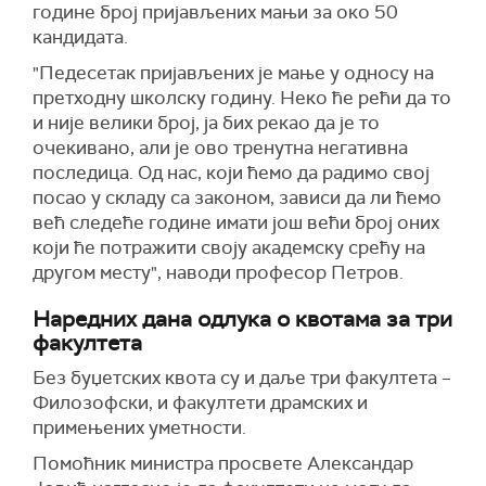
године број пријављених мањи за око 50
кандидата.
"Педесетак пријављених је мање у односу на
претходну школску годину. Неко ће рећи да то
и није велики број, ја бих рекао да је то
очекивано, али је ово тренутна негативна
последица. Од нас, који ћемо да радимо свој
посао у складу са законом, зависи да ли ћемо
већ следеће године имати још већи број оних
који ће потражити своју академску срећу на
другом месту", наводи професор Петров.
Наредних дана одлука о квотама за три
факултета
Без буџетских квота су и даље три факултета –
Филозофски, и факултети драмских и
примењених уметности.
Помоћник министра просвете Александар