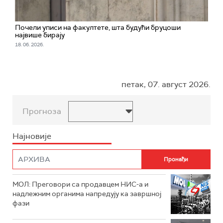
Почели уписи на факултете, шта будући бруцоши
највише бирају
18. 06. 2026.
петак, 07. август 2026.
Прогноза
Најновије
МОЛ: Преговори са продавцем НИС-а и
надлежним органима напредују ка завршној
фази