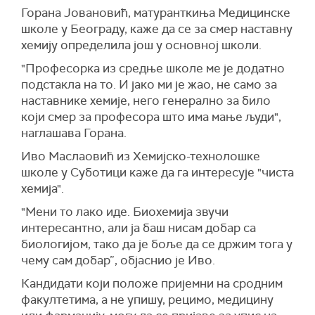
Горана Јовановић, матуранткиња Медицинске
школе у Београду, каже да се за смер наставну
хемију определила још у основној школи.
"Професорка из средње школе ме је додатно
подстакла на то. И јако ми је жао, не само за
наставнике хемије, него генерално за било
који смер за професора што има мање људи",
наглашава Горана.
Иво Маслаовић из Хемијско-технолошке
школе у Суботици каже да га интересује "чиста
хемија".
"Мени то лако иде. Биохемија звучи
интересантно, али ја баш нисам добар са
биологијом, тако да је боље да се држим тога у
чему сам добар”, објаснио је Иво.
Кандидати који положе пријемни на сродним
факултетима, а не упишу, рецимо, медицину