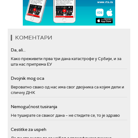
КОМЕНТАРИ
Da, ali...
Како преживети прва три дана катастрофе у Србији, и за
шта нас припрема ЕУ
Dvojnik mog oca
Вероватно свако од нас има свог двојника са којим дели и
сличну ДНК
Nemogućnost tusiranja
Не туширате се сваког дана – не стидите се, то је здраво
Cestitke za uspeh