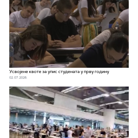
Усвојене квоте за упис студената у прву годину
02. 07. 2026.