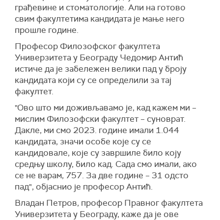
грађевине и стоматологије. Али на готово
свим факултетима кандидата је мање него
прошле године.
Професор Филозофског факултета
Универзитета у Београду Чедомир Антић
истиче да је забележен велики пад у броју
кандидата који су се определили за тај
факултет.
"Ово што ми доживљавамо је, кад кажем ми –
мислим Филозофски факултет – суноврат.
Дакле, ми смо 2023. године имали 1.044
кандидата, значи особе које су се
кандидовале, које су завршиле било коју
средњу школу, било кад. Сада смо имали, ако
се не варам, 757. За две године – 31 одсто
пад", објаснио је професор Антић.
Владан Петров, професор Правног факултета
Универзитета у Београду, каже да је ове