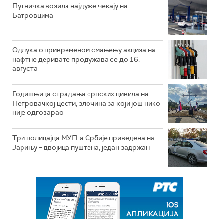
Путничка возила најдуже чекају на
Батровцима
Одлука о привременом смањењу акциза на
нафтне деривате продужава се до 16.
августа
Годишњица страдања српских цивила на
Петровачкој цести, злочина за који још нико
није одговарао
Три полицајца МУП-а Србије приведена на
Јарињу – двојица пуштена, један задржан