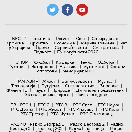
|
|
|
|
ВЕСТИ
Политика
Регион
Свет
Србија данас
|
|
|
|
Хроника
Друштво
Економија
Мерила времена
Рат
|
|
|
|
у Украјини
Време
Сервисне вести
Сматрачница
|
Подкаст
ЕУ могућности 2026
|
|
|
|
СПОРТ
Фудбал
Кошарка
Тенис
Одбојка
|
|
|
|
Рукомет
Ватерполо
Атлетика
Ауто-мото
Остали
|
спортови
Меморијал РТС
|
|
|
МАГАЗИН
Живот
Занимљивости
Музика
|
|
|
|
Технологијa
Путујемо
Свет познатих
Здравље
|
|
|
|
Филм и ТВ
Наука
Природа
Дигитални предузетник
|
За мале велике хероје
Наизглед здрав
|
|
|
|
|
ТВ
РТС 1
РТС 2
РТС 3
РТС Свет
РТС Наука
|
|
|
|
РТС Драма
РТС Живот
РТС Класика
РТС Коло
|
|
РТС Трезор
РТС Музика
РТС Полетарац
|
|
РАДИО
Радио Београд 1
Радио Београд 2
Радио
|
|
|
Београд 3
Београд 202
Радио Плетеница
Радио