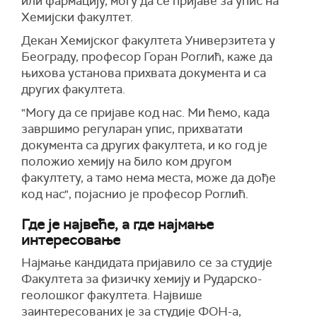
или фармацију, могу да се пријаве за упис на
Хемијски факултет.
Декан Хемијског факултета Универзитета у
Београду, професор Горан Роглић, каже да
њихова установа прихвата документа и са
других факултета.
"Могу да се пријаве код нас. Ми ћемо, када
завршимо регуларан упис, прихватати
документа са других факултета, и ко год је
положио хемију на било ком другом
факултету, а тамо нема места, може да дође
код нас", појаснио је професор Роглић.
Где је највеће, а где најмање
интересовање
Најмање кандидата пријавило се за студије
Факултета за физичку хемију и Рударско-
геолошког факултета. Највише
заинтересованих је за студије ФОН-а,