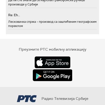
Да ли сте знали да се најбоље грамофонске ручице
производе у Србији
Re: Eh...
Лесковачка спржа – производ са заштићеним географским
пореклом
Преузмите РТС мобилну апликацију
Радио Телевизија Србије