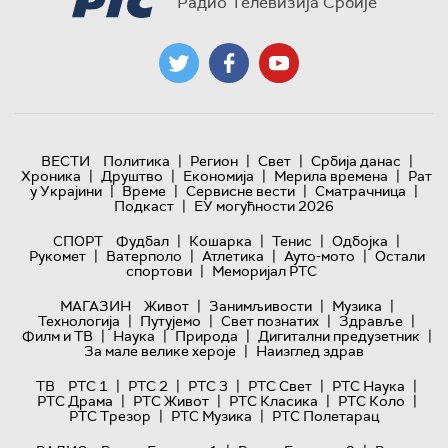
Радио Телевизија Србије
|
|
|
|
ВЕСТИ
Политика
Регион
Свет
Србија данас
|
|
|
|
Хроника
Друштво
Економија
Мерила времена
Рат
|
|
|
|
у Украјини
Време
Сервисне вести
Сматрачница
|
Подкаст
ЕУ могућности 2026
|
|
|
|
СПОРТ
Фудбал
Кошарка
Тенис
Одбојка
|
|
|
|
Рукомет
Ватерполо
Атлетика
Ауто-мото
Остали
|
спортови
Меморијал РТС
|
|
|
МАГАЗИН
Живот
Занимљивости
Музика
|
|
|
|
Технологијa
Путујемо
Свет познатих
Здравље
|
|
|
|
Филм и ТВ
Наука
Природа
Дигитални предузетник
|
За мале велике хероје
Наизглед здрав
|
|
|
|
|
ТВ
РТС 1
РТС 2
РТС 3
РТС Свет
РТС Наука
|
|
|
|
РТС Драма
РТС Живот
РТС Класика
РТС Коло
|
|
РТС Трезор
РТС Музика
РТС Полетарац