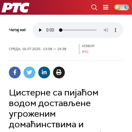
РТС
Читај ми!
ИЗВОР:
СРЕДА, 16.07.2025, 13:08 -> 19:38
РТС
Цистерне са пијаћом
водом достављене
угроженим
домаћинствима и