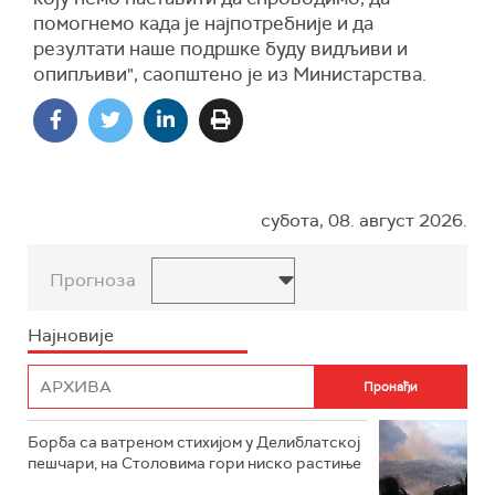
помогнемо када је најпотребније и да
резултати наше подршке буду видљиви и
опипљиви", саопштено је из Министарства.
субота, 08. август 2026.
Прогноза
Најновије
Борба са ватреном стихијом у Делиблатској
пешчари, на Столовима гори ниско растиње