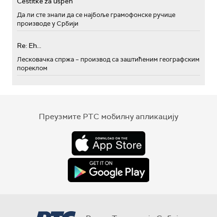
Cestitke za uspeh
Да ли сте знали да се најбоље грамофонске ручице
производе у Србији
Re: Eh...
Лесковачка спржа – производ са заштићеним географским
пореклом
Преузмите РТС мобилну апликацију