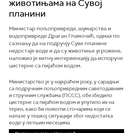
животињама на Сувој
планини
Министар пољопривреде, шумарства и
водопривреде Драган Гламочић, одмах по
сазнању да на подручју Суве планине
недостаје воде и да су животиње угрожене,
наложио је хитну интервенцију да испоруче
цистерне са пијаћом водом.
Министарство је у најкраћем року, у сарадњи
са подручним пољопривредним саветодавним
и стручним службама (ПССС), обезбедило
цистерне са пијаћом водом и упутило их на
терен, како би помогли сточарима који се
налазе у тешкој ситуацији због недостатка
воде у летњим месецима.