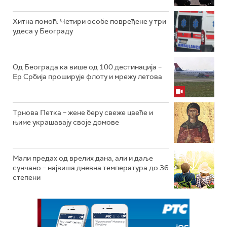
Хитна помоћ: Четири особе повређене у три
удеса у Београду
Од Београда ка више од 100 дестинација –
Ер Србија проширује флоту и мрежу летова
Трнова Петка – жене беру свеже цвеће и
њиме украшавају своје домове
Мали предах од врелих дана, али и даље
сунчано – највиша дневна температура до 36
степени