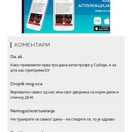
КОМЕНТАРИ
Da, ali...
Како преживети прва три дана катастрофе у Србији, и за
шта нас припрема ЕУ
Dvojnik mog oca
Вероватно свако од нас има свог двојника са којим дели и
сличну ДНК
Nemogućnost tusiranja
Не туширате се сваког дана – не стидите се, то је здраво