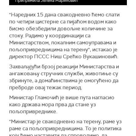
Припремила Јелена Мариновић
"Наредних 15 дана свакодневно ћемо слати
по четири цистерне са пијаћом водом како
бисмо обезбедили довољне количине за
стоку. Радимо у координацији са
Министарством, локалним самоуправама и
пољопривредницима на терену", истакао је
директор ПССС Ниш Срећко Вукашиновић.
Захваљујући брзој реакцији Министарства и
ангажовању стручних служби, животиње су
збринуте, а домаћинствима је омогућено да
преброде овај тежак период.
Министар Гламочић је више пута нагласио
како држава мора прва да стане уз
пољопривреднике.
"Министар је свакодневно на терену, раме уз
раме са пољопривредницима. То је политика
коју ћемо наставити да спроводимо, да