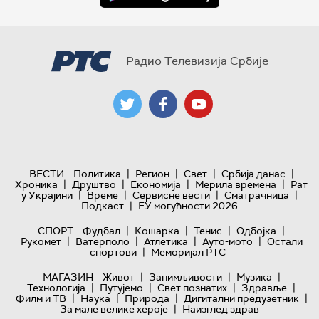
Радио Телевизија Србије
|
|
|
|
ВЕСТИ
Политика
Регион
Свет
Србија данас
|
|
|
|
Хроника
Друштво
Економија
Мерила времена
Рат
|
|
|
|
у Украјини
Време
Сервисне вести
Сматрачница
|
Подкаст
ЕУ могућности 2026
|
|
|
|
СПОРТ
Фудбал
Кошарка
Тенис
Одбојка
|
|
|
|
Рукомет
Ватерполо
Атлетика
Ауто-мото
Остали
|
спортови
Меморијал РТС
|
|
|
МАГАЗИН
Живот
Занимљивости
Музика
|
|
|
|
Технологијa
Путујемо
Свет познатих
Здравље
|
|
|
|
Филм и ТВ
Наука
Природа
Дигитални предузетник
|
За мале велике хероје
Наизглед здрав