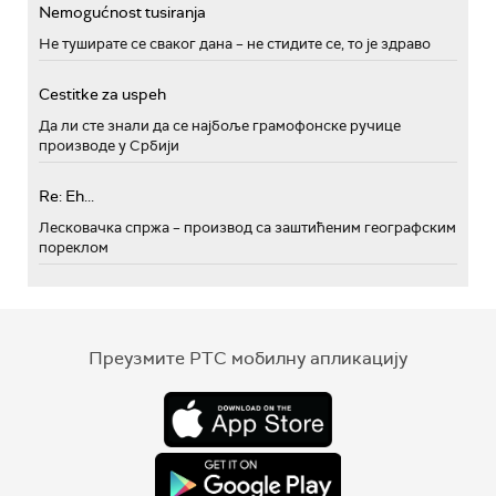
Nemogućnost tusiranja
Не туширате се сваког дана – не стидите се, то је здраво
Cestitke za uspeh
Да ли сте знали да се најбоље грамофонске ручице
производе у Србији
Re: Eh...
Лесковачка спржа – производ са заштићеним географским
пореклом
Преузмите РТС мобилну апликацију