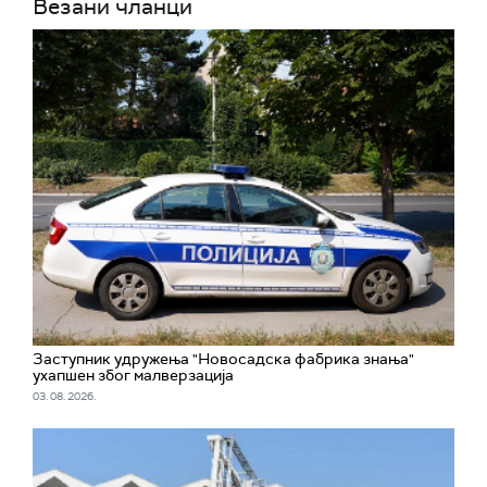
Везани чланци
Заступник удружења "Новосадска фабрика знања"
ухапшен због малверзација
03. 08. 2026.