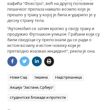
кафића "Фокстро", већ на другој половини
пешачког прелаза наишло возило које је
прешло у траку у којој је била и ударило је у
десну страну тела.
"Аутомобил се затим вратио у своју траку и
продужио Футошком улицом. Грађани који су
били сведоци су препознали да се ради о
истом возилу и истом човеку који је
претходно изазвао инцидент", рекла је она.
Нови Сад
тишина
Надстрешница
Акција "Застани, Србијо"
студентске блокаде и протести