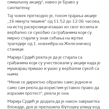
смишљену акцију", навео је Браво у
саопштењу.
Тај човек претходно је, током трајања акције
„16 минута тишине“ од 11.52 до 12.06 часова,
на истој раскрсници изашао из свог возила и
вербално се сукобио са грађанима који су
мирно стајали у знак сећања на жртве
трагедије од 1. новембра на Железничкој
станици.
Марија Срдић рекла је да је стајала са
грађанима који су учествовали у акцији када је
мушкарац пришао и ушао у вербални сукоб са
њима.
"Мени се директно обратио само једном и
само сам рекла да користим уставно право да
изразим протест", рекла је она.
Марија Срдић је додала да је након завршетка
блокаде, док је прелазила Футошку улицу код