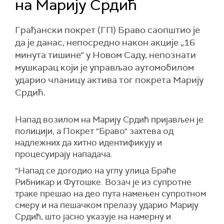
на Марију Срдић
Грађански покрет (ГП) Браво саопштио је
да је данас, непосредно након акције „16
минута тишине“ у Новом Саду, непознати
мушкарац који је управљао аутомобилом
ударио чланицу актива тог покрета Марију
Срдић.
Напад возилом на Марију Срдић пријављен је
полицији, а Покрет "Браво" захтева од
надлежних да хитно идентификују и
процесуирају нападача.
"Напад се догодио на углу улица Браће
Рибникар и Футошке. Возач је из супротне
траке прешао на део пута намењен супротном
смеру и на пешачком прелазу ударио Марију
Срдић, што јасно указује на намерну и