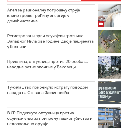
Апел за рационалну потрошњу струје –
климе троше трећину енергије у
домаћинствима
Регистровани први случајеви грознице
Западног Нила ове године, двоје пацијената
у болници
Приштина, оптужница против 20 особа за
наводне ратне злочине у Ђаковици
Тужилаштво покренуло истрагу поводом
напада на Стевана Филиповића
ВЈТ: Подигнута оптужница против
осумњичених за припрему тешког убиства и
недозвољено оружје