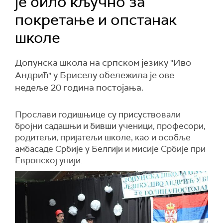
је било кључно за
покретање и опстанак
школе
Допунска школа на српском језику "Иво
Андрић" у Бриселу обележила је ове
недеље 20 година постојања.
Прослави годишњице су присуствовали
бројни садашњи и бивши ученици, професори,
родитељи, пријатељи школе, као и особље
амбасаде Србије у Белгији и мисије Србије при
Европској унији.