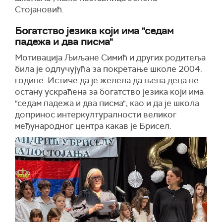
Стојановић.
Богатство језика који има "седам
падежа и два писма"
Мотивација Љиљане Симић и других родитеља
била је одлучујућа за покретање школе 2004.
године. Истиче да је желела да њена деца не
остану ускраћена за богатство језика који има
"седам падежа и два писма", као и да је школа
допринос интеркултуралности великог
међународног центра какав је Брисел.