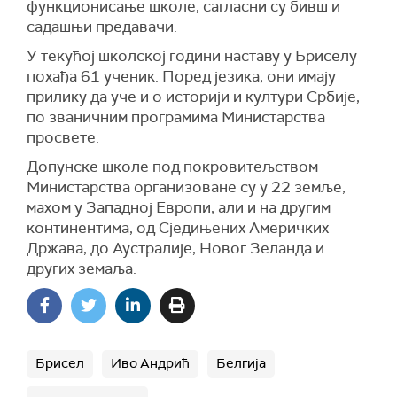
функционисање школе, сагласни су бивш и
садашњи предавачи.
У текућој школској години наставу у Бриселу
похађа 61 ученик. Поред језика, они имају
прилику да уче и о историји и култури Србије,
по званичним програмима Министарства
просвете.
Допунске школе под покровитељством
Министарства организоване су у 22 земље,
махом у Западној Европи, али и на другим
континентима, од Сједињених Америчких
Држава, до Аустралије, Новог Зеланда и
других земаља.
Брисел
Иво Андрић
Белгија