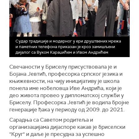
Судар традиције и модерног у ери друштвених мрежа
и паметних телефона приказан је кроз замишљени
дијалог са Вуком Караџићем и Ивом Андрићем
Свечаности у Бриселу присуствовала је и
Бојана Јевтић, професорка српског језика и
књижевности, на чију иницијативу је школа
понела име нобеловца Иве Андрића, који је
део живота провео у дипломатској служби у
Бриселу. Професорка Јевтић је водила бројне
генерације ђака у периоду од 2009. до 2021.
Сарадња са Саветом родитеља и
организацијама дијаспоре какав је бриселски
"Круг" и даље је пресудна за успешно