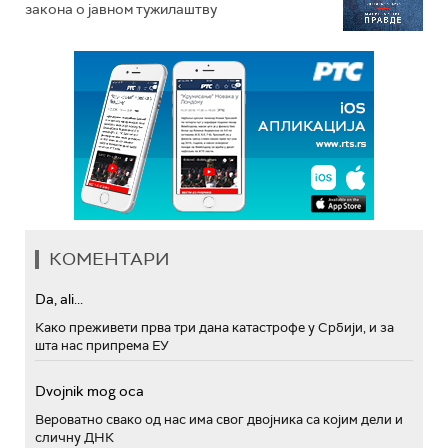
закона o јавном тужилаштву
КОМЕНТАРИ
Da, ali...
Како преживети прва три дана катастрофе у Србији, и за
шта нас припрема ЕУ
Dvojnik mog oca
Вероватно свако од нас има свог двојника са којим дели и
сличну ДНК