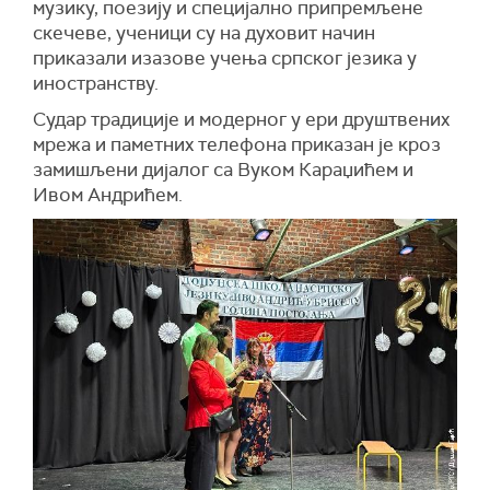
музику, поезију и специјално припремљене
скечеве, ученици су на духовит начин
приказали изазове учења српског језика у
иностранству.
Судар традиције и модерног у ери друштвених
мрежа и паметних телефона приказан је кроз
замишљени дијалог са Вуком Караџићем и
Ивом Андрићем.