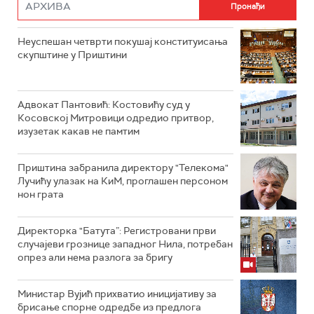
Неуспешан четврти покушај конституисања
скупштине у Приштини
Адвокат Пантовић: Костовићу суд у
Косовској Митровици одредио притвор,
изузетак какав не памтим
Приштина забранила директору "Телекома"
Лучићу улазак на КиМ, проглашен персоном
нон грата
Директорка "Батута”: Регистровани први
случајеви грознице западног Нила, потребан
опрез али нема разлога за бригу
Министар Вујић прихватио иницијативу за
брисање спорне одредбе из предлога