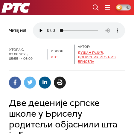
РТС
Читај ми!
АУТОР:
УТОРАК,
ИЗВОР:
ДУШАН ГАЈИЋ,
03.06.2025,
РТС
ДОПИСНИК РТС-А ИЗ
05:55 -> 06:09
БРИСЕЛА
Две деценије српске
школе у Бриселу –
родитељи објаснили шта