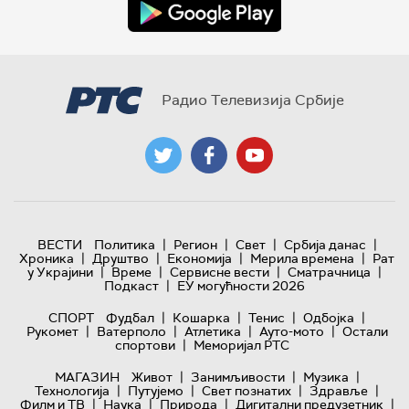
Радио Телевизија Србије
|
|
|
|
ВЕСТИ
Политика
Регион
Свет
Србија данас
|
|
|
|
Хроника
Друштво
Економија
Мерила времена
Рат
|
|
|
|
у Украјини
Време
Сервисне вести
Сматрачница
|
Подкаст
ЕУ могућности 2026
|
|
|
|
СПОРТ
Фудбал
Кошарка
Тенис
Одбојка
|
|
|
|
Рукомет
Ватерполо
Атлетика
Ауто-мото
Остали
|
спортови
Меморијал РТС
|
|
|
МАГАЗИН
Живот
Занимљивости
Музика
|
|
|
|
Технологијa
Путујемо
Свет познатих
Здравље
|
|
|
|
Филм и ТВ
Наука
Природа
Дигитални предузетник