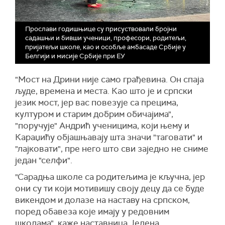
Прослави годишњице су присуствовали бројни
садашњи и бивши ученици, професори, родитељи,
пријатељи школе, као и особље амбасаде Србије у
Белгији и мисије Србије при ЕУ
"Мост на Дрини није само грађевина. Он спаја
људе, времена и места. Као што је и српски
језик мост, јер вас повезује са прецима,
културом и старим добрим обичајима",
"поручује" Андрић ученицима, који њему и
Караџићу објашњавају шта значи "таговати" и
"лајковати", пре него што сви заједно не сниме
један "селфи".
"Сарадња школе са родитељима је кључна, јер
они су ти који мотивишу своју децу да се буде
викендом и долазе на наставу на српском,
поред обавеза које имају у редовним
школама", каже наставница Јелена