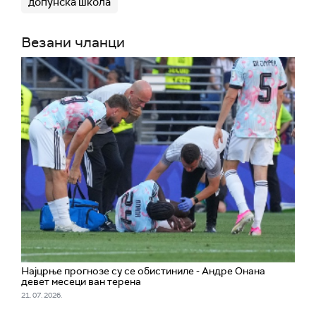
допунска школа
Везани чланци
Најцрње прогнозе су се обистиниле - Андре Онана
девет месеци ван терена
21. 07. 2026.