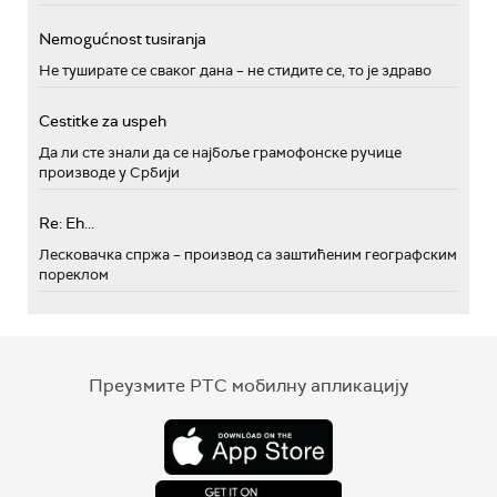
Nemogućnost tusiranja
Не туширате се сваког дана – не стидите се, то је здраво
Cestitke za uspeh
Да ли сте знали да се најбоље грамофонске ручице
производе у Србији
Re: Eh...
Лесковачка спржа – производ са заштићеним географским
пореклом
Преузмите РТС мобилну апликацију