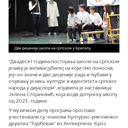
Две деценије школе на српском у Бриселу
"Двадесет година постојања школе на српском
језику је велики јубилеј на који смо поносни,
јер он значи и две деценије рада и љубави у
очувању језика, културе и идентитета српског
народа у дијаспори", изјавила је наставница
Јелена Стојановић, која води допунску школу
од 2021. године.
У музичком делу програма прославе
учествовали су чланови Културно-уметничког
друштва "Ђурђевак" из Антверпена. Кроз