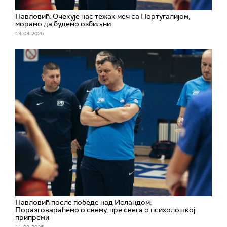
Павловић: Очекује нас тежак меч са Португалијом,
морамо да будемо озбиљни
13. 03. 2026.
Павловић после победе над Исландом:
Поразговараћемо о свему, пре свега о психолошкој
припреми