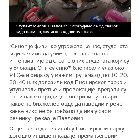
Студент Милош Павловић: Ограђујемо се од сваког
вида насиља, желимо владавину права
"Синоћ је физичко угрожавање нас, студената
који желимо да учимо, постало знатно
интензивније од стране оних студената који су
у блокади. Они су синоћ блокирали улаз око
РТС-а и онда су у мањим групама од по 10, 20,
30, 40 њих долазили код Пионирског парка и
упућивали претње и провокације, вређали су
нас и наше породице. Говорили су ствари
какве не бих желео овде да наводим и рече
какве нико не би требало да има у свом
речнику", рекао је Павловић.
Он је навео да се синоћ у Пионирском парку
догодио инцидент када је, према његовим