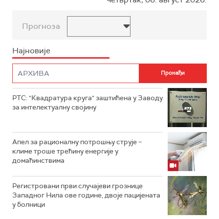
Прогноза
Најновије
РТС: "Квадратура круга" заштићена у Заводу
за интелектуалну својину
Апел за рационалну потрошњу струје –
климе троше трећину енергије у
домаћинствима
Регистровани први случајеви грознице
Западног Нила ове године, двоје пацијената
у болници