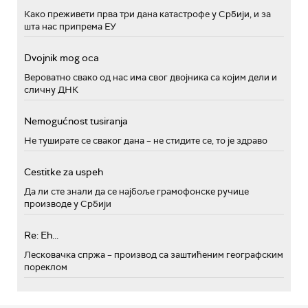
Како преживети прва три дана катастрофе у Србији, и за
шта нас припрема ЕУ
Dvojnik mog oca
Вероватно свако од нас има свог двојника са којим дели и
сличну ДНК
Nemogućnost tusiranja
Не туширате се сваког дана – не стидите се, то је здраво
Cestitke za uspeh
Да ли сте знали да се најбоље грамофонске ручице
производе у Србији
Re: Eh...
Лесковачка спржа – производ са заштићеним географским
пореклом