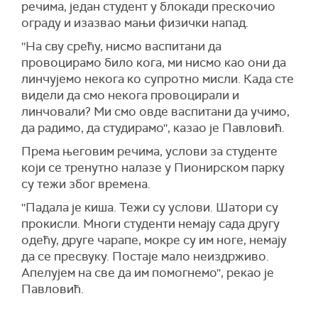
речима, један студент у блокади прескочио
ограду и изазвао мањи физички напад.
''На сву срећу, нисмо васпитани да
провоцирамо било кога, ми нисмо као они да
линчујемо некога ко супротно мисли. Када сте
видели да смо некога провоцирали и
линчовали? Ми смо овде васпитани да учимо,
да радимо, да студирамо'', казао је Павловић.
Према његовим речима, услови за студенте
који се тренутно налазе у Пионирском парку
су тежи због времена.
''Падала је киша. Тежи су услови. Шатори су
прокисли. Многи студенти немају сада другу
одећу, друге чарапе, мокре су им ноге, немају
да се пресвуку. Постаје мало неиздрживо.
Апелујем на све да им помогнемо'', рекао је
Павловић.