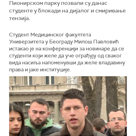
Пионирском парку позвали су данас
студенте у блокади на дијалог и смиривање
тензија.
Студент Медицинског факултета
Универзитета у Београду Милош Павловић
истакао је на конференцији за новинаре да се
студенти који желе да уче ограђују од сваког
вида насиља напоменувши да желе владавину
права и јаке институције.