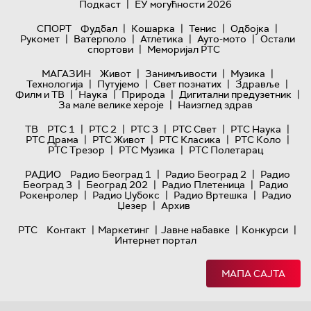
|
Подкаст
ЕУ могућности 2026
|
|
|
|
СПОРТ
Фудбал
Кошарка
Тенис
Одбојка
|
|
|
|
Рукомет
Ватерполо
Атлетика
Ауто-мото
Остали
|
спортови
Меморијал РТС
|
|
|
МАГАЗИН
Живот
Занимљивости
Музика
|
|
|
|
Технологијa
Путујемо
Свет познатих
Здравље
|
|
|
|
Филм и ТВ
Наука
Природа
Дигитални предузетник
|
За мале велике хероје
Наизглед здрав
|
|
|
|
|
ТВ
РТС 1
РТС 2
РТС 3
РТС Свет
РТС Наука
|
|
|
|
РТС Драма
РТС Живот
РТС Класика
РТС Коло
|
|
РТС Трезор
РТС Музика
РТС Полетарац
|
|
РАДИО
Радио Београд 1
Радио Београд 2
Радио
|
|
|
Београд 3
Београд 202
Радио Плетеница
Радио
|
|
|
Рокенролер
Радио Џубокс
Радио Вртешка
Радио
|
Џезер
Архив
|
|
|
|
РТС
Контакт
Маркетинг
Јавне набавке
Конкурси
Интернет портал
МАПА САЈТА