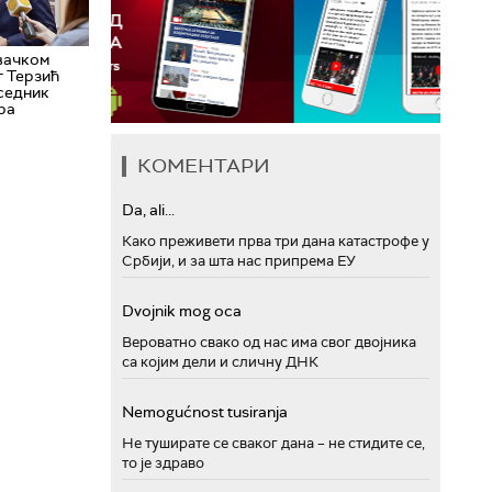
вачком
г Терзић
дседник
ра
КОМЕНТАРИ
Da, ali...
Како преживети прва три дана катастрофе у
Србији, и за шта нас припрема ЕУ
Dvojnik mog oca
Вероватно свако од нас има свог двојника
са којим дели и сличну ДНК
Nemogućnost tusiranja
Не туширате се сваког дана – не стидите се,
то је здраво