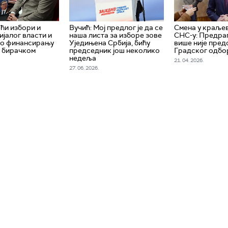
ћи избори и
Вучић: Мој предлог је да се
Смена у краље
ијалог власти и
наша листа за изборе зове
СНС-у: Предра
 о финансирању
Уједињена Србија, бићу
више није пре
 бирачком
председник још неколико
Градског одбо
недеља
21. 04. 2026.
27. 06. 2026.