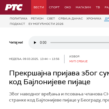
РТС
ВЕСТИ
СПОРТ
OKO
МАГАЗИН
ТВ
Р
ПОЛИТИКА
РЕГИОН
СВЕТ
СРБИЈА ДАНАС
ХРОНИКА
Д
ПОДКАСТ
ЕУ МОГУЋНОСТИ 2026
Читај ми!
ИЗВОР:
НЕДЕЉА, 09.03.2025, 13:44 -> 13:56
МУП СРБИЈЕ
Прекршајна пријава због су
код Бајлонијеве пијаце
Због наводног вређања и псовања чланова СНС
странке код Бајлонијеве пијаце у Београду, пр