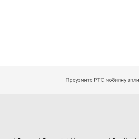
Преузмите РТС мобилну апли