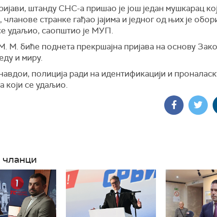
ијави, штанду СНС-а пришао је још један мушкарац који
, чланове странке гађао јајима и једног од њих је обор
се удаљио, саопштио је МУП.
. М. биће поднета прекршајна пријава на основу Зако
еду и миру.
навдои, полиција ради на идентификацији и проналаск
 који се удаљио.
 чланци