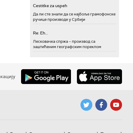
Cestitke za uspeh
Да ли сте знали да се најбоље грамофонске
ручице производе у Србији
Re: Eh...
Лесковачка спржа – производ са
заштићеним географским пореклом
кацију