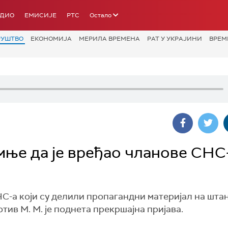
АДИО
ЕМИСИЈЕ
РТС
Остало
РУШТВО
ЕКОНОМИЈА
МЕРИЛА ВРЕМЕНА
РАТ У УКРАЈИНИ
ВРЕМ
мње да је вређао чланове СНС
-а који су делили пропагандни материјал на штан
отив М. М. је поднета прекршајна пријава.