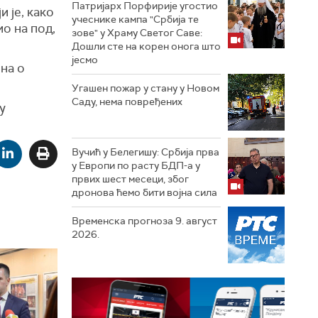
Патријарх Порфирије угостио
 је, како
учеснике кампа "Србија те
ио на под,
зове" у Храму Светог Саве:
Дошли сте на корен онога што
јесмо
на о
Угашен пожар у стану у Новом
Саду, нема повређених
у
Вучић у Белегишу: Србија прва
у Европи по расту БДП-а у
првих шест месеци, због
дронова ћемо бити војна сила
Временска прогноза 9. август
2026.