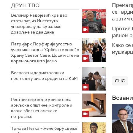
ДРУШТВО
Према пр
се тврди
Велимир Радојевић крв дао
а затим 
стоти пут, из Института
упозоравају да су залихе
Против М
довољне за два дана
јавном р
Патријарх Порфирије угостио
Како се 
учеснике кампа "Србија те зове" у
мушкарца
Храму Светог Саве: Дошли сте на
корен онога што јесмо
Бесплатни дерматолошки
прегледи у више средина на КиМ
СНС
Везани
Рестрикције воде у више села
ариљске општине, контроле и
казне због ненаменске
потрошње
Трнова Петка – жене беру свеже