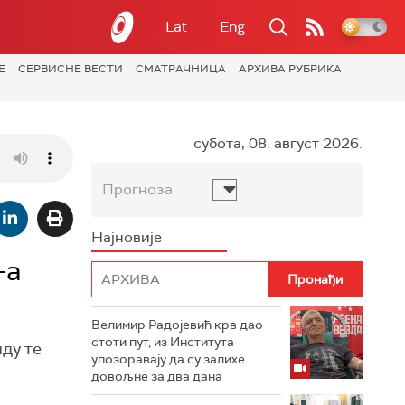
Lat
Eng
Е
СЕРВИСНЕ ВЕСТИ
СМАТРАЧНИЦА
АРХИВА РУБРИКА
субота, 08. август 2026.
Прогноза
Најновије
-а
Велимир Радојевић крв дао
стоти пут, из Института
ду те
упозоравају да су залихе
довољне за два дана