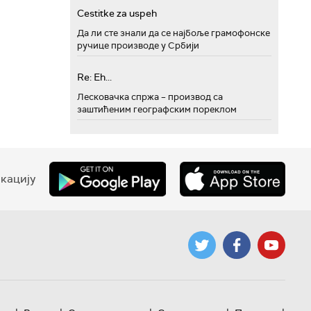
Cestitke za uspeh
Да ли сте знали да се најбоље грамофонске
ручице производе у Србији
Re: Eh...
Лесковачка спржа – производ са
заштићеним географским пореклом
кацију