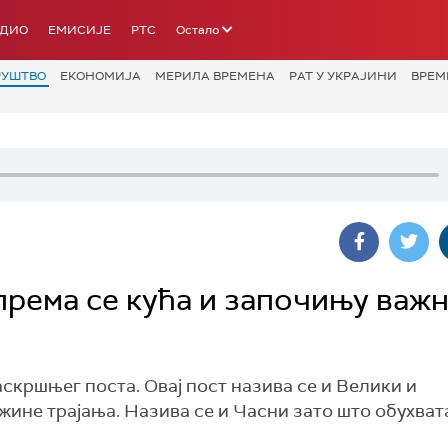
АДИО
ЕМИСИЈЕ
РТС
Остало
РУШТВО
ЕКОНОМИЈА
МЕРИЛА ВРЕМЕНА
РАТ У УКРАЈИНИ
ВРЕМ
рема се кућа и започињу важ
кршњег поста. Овај пост назива се и Велики и
жине трајања. Назива се и Часни зато што обухват