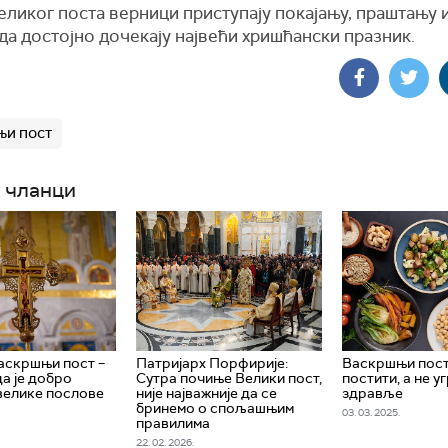
ликог поста верници приступају покајању, праштању 
 да достојно дочекају највећи хришћански празник.
и пост
 чланци
аскршњи пост –
Патријарх Порфирије:
Васкршњи пост
да је добро
Сутра почиње Велики пост,
постити, а не у
велике послове
није најважније да се
здравље
бринемо о спољашњим
03. 03. 2025.
правилима
22. 02. 2026.