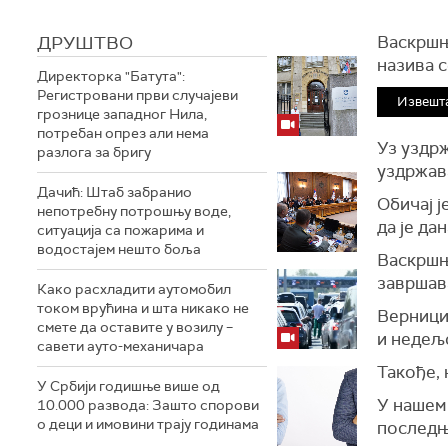
ДРУШТВО
Васкршњ
назива с
Директорка "Батута":
Регистровани први случајеви
Извешта
грознице западног Нила,
потребан опрез али нема
Уз уздрж
разлога за бригу
уздржава
Дачић: Штаб забранио
Обичај ј
непотребну потрошњу воде,
да је да
ситуација са пожарима и
водостајем нешто боља
Васкршњи
завршав
Како расхладити аутомобил
током врућина и шта никако не
Верници 
смете да оставите у возилу –
и недељо
савети ауто-механичара
Такође, 
У Србији годишње више од
У нашем 
10.000 развода: Зашто спорови
о деци и имовини трају годинама
последњу