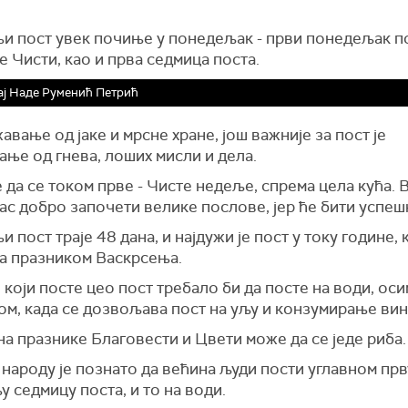
и пост увек почиње у понедељак - први понедељак п
е Чисти, као и прва седмица поста.
ј Наде Руменић Петрић
авање од јаке и мрсне хране, још важније за пост је
ње од гнева, лоших мисли и дела.
е да се током прве - Чисте недеље, спрема цела кућа. 
нас добро започети велике послове, јер ће бити успеш
 пост траје 48 дана, и најдужи је пост у току године, 
а празником Васкрсења.
који посте цео пост требало би да посте на води, ос
м, када се дозвољава пост на уљу и конзумирање вин
на празникe Благовести и Цвети може да се једе риба.
народу је познато да већина људи пости углавном прв
 седмицу поста, и то на води.