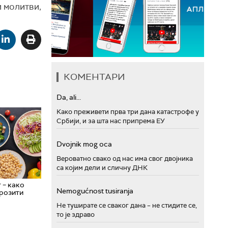
и молитви,
КОМЕНТАРИ
Da, ali...
Како преживети прва три дана катастрофе у
Србији, и за шта нас припрема ЕУ
Dvojnik mog oca
Вероватно свако од нас има свог двојника
са којим дели и сличну ДНК
 – како
Nemogućnost tusiranja
грозити
Не туширате се сваког дана – не стидите се,
то је здраво