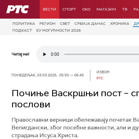
РТС
ВЕСТИ
СПОРТ
OKO
МАГАЗИН
ТВ
Р
ПОЛИТИКА
РЕГИОН
СВЕТ
СРБИЈА ДАНАС
ХРОНИКА
Д
ПОДКАСТ
ЕУ МОГУЋНОСТИ 2026
Читај ми!
ИЗВОР:
ПОНЕДЕЉАК, 03.03.2025, 05:50 -> 06:45
РТС
Почиње Васкршњи пост – сп
послови
Православни верници обележавају почетак Вас
Велигдански, због посебне важности, али и ду
страдања Исуса Христа.