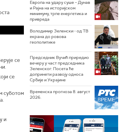
Европа на удару суше – Дунав
и Рајна на историјском
оста
минимуму, трпе енергетика и
привреда
Володимир Зеленски - од ТВ
екрана до ровова
геополитике
Председник Вучић приредио
Верује се
вечеру у част председника
ни.
Зеленског: Посета ће
допринети развоју односа
који се
Србије и Украјине
Временска прогноза 8. август
им суботом
2026.
а.
у и