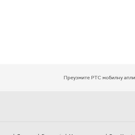
Преузмите РТС мобилну апли