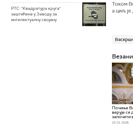
Током Ве
РТС: "Квадратура круга"
а циљ је
заштићена у Заводу за
интелектуалну својину
Васкршњ
Везани
Почиње В
верује се 
започети 
23. 02. 2026.