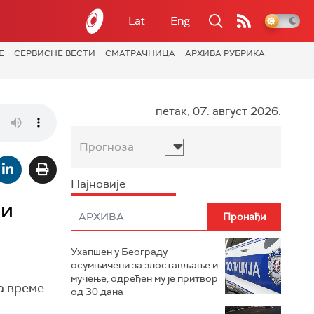
Lat
Eng
Е
СЕРВИСНЕ ВЕСТИ
СМАТРАЧНИЦА
АРХИВА РУБРИКА
петак, 07. август 2026.
Прогноза
Најновије
ни
Ухапшен у Београду
осумњичени за злостављање и
мучење, одређен му је притвор
а време
од 30 дана