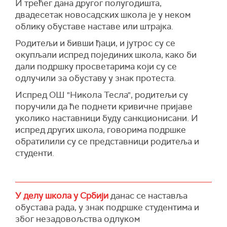
И трећег дана другог полугодишта,
све потребно мењати", закључила је Славица
двадесетак новосадских школа је у неком
Ђукић Дејановић.
облику обуставе наставе или штрајка.
(
Фонет
)
Родитељи и бивши ђаци, и јутрос су се
окупљали испред појединих школа, како би
дали подршку просветарима који су се
одлучили за обуставу у знак протеста.
Испред ОШ "Никола Тесла", родитељи су
поручили да ће поднети кривичне пријаве
уколико наставници буду санкционисани. И
испред других школа, говорима подршке
обратилили су се представници родитеља и
студенти.
У делу школа у Србији
данас се наставља
обустава рада, у знак подршке студентима и
због незадовољства одлуком