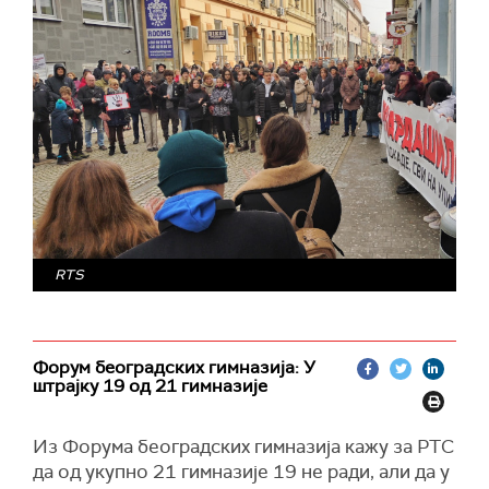
RTS
Форум београдских гимназија: У
штрајку 19 од 21 гимназије
Из Форума београдских гимназија кажу за РТС
да од укупно 21 гимназије 19 не ради, али да у