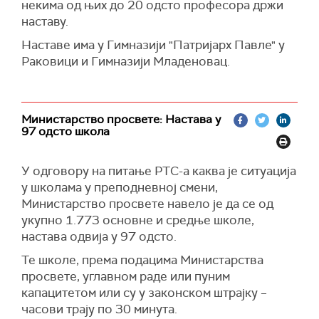
некима од њих до 20 одсто професора држи
наставу.
Наставе има у Гимназији "Патријарх Павле" у
Раковици и Гимназији Младеновац.
Министарство просвете: Настава у
97 одсто школа
У одговору на питање РТС-а каква је ситуација
у школама у преподневној смени,
Министарство просвете навело је да се од
укупно 1.773 основне и средње школе,
настава одвија у 97 одсто.
Те школе, према подацима Министарства
просвете, углавном раде или пуним
капацитетом или су у законском штрајку –
часови трају по 30 минута.