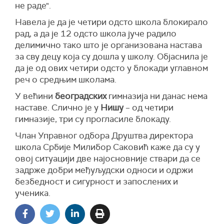
не раде".
Навела је да је четири одсто школа блокирало
рад, а да је 12 одсто школа јуче радило
делимично тако што је организована настава
за сву децу која су дошла у школу. Објаснила је
да је од ових четири одсто у блокади углавном
реч о средњим школама.
У већини
београдских
гимназија ни данас нема
наставе. Слично је у
Нишу
– од четири
гимназије, три су прогласиле блокаду.
Члан Управног одбора Друштва директора
школа Србије Милибор Саковић каже да су у
овој ситуацији две најосновније ствари да се
задрже добри међуљудски односи и одржи
безбедност и сигурност и запослених и
ученика.