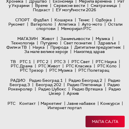
|
|
|
|
Хроника
Друштво
Економија
Мерила времена
Рат
|
|
|
|
у Украјини
Време
Сервисне вести
Сматрачница
|
Подкаст
ЕУ могућности 2026
|
|
|
|
СПОРТ
Фудбал
Кошарка
Тенис
Одбојка
|
|
|
|
Рукомет
Ватерполо
Атлетика
Ауто-мото
Остали
|
спортови
Меморијал РТС
|
|
|
МАГАЗИН
Живот
Занимљивости
Музика
|
|
|
|
Технологијa
Путујемо
Свет познатих
Здравље
|
|
|
|
Филм и ТВ
Наука
Природа
Дигитални предузетник
|
За мале велике хероје
Наизглед здрав
|
|
|
|
|
ТВ
РТС 1
РТС 2
РТС 3
РТС Свет
РТС Наука
|
|
|
|
РТС Драма
РТС Живот
РТС Класика
РТС Коло
|
|
РТС Трезор
РТС Музика
РТС Полетарац
|
|
РАДИО
Радио Београд 1
Радио Београд 2
Радио
|
|
|
Београд 3
Београд 202
Радио Плетеница
Радио
|
|
|
Рокенролер
Радио Џубокс
Радио Вртешка
Радио
|
Џезер
Архив
|
|
|
|
РТС
Контакт
Маркетинг
Јавне набавке
Конкурси
Интернет портал
МАПА САЈТА