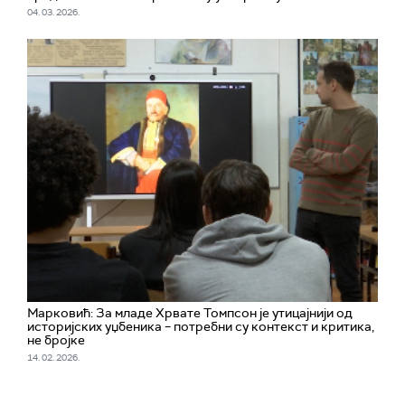
04. 03. 2026.
Марковић: За младе Хрвате Томпсон је утицајнији од
историјских уџбеника – потребни су контекст и критика,
не бројке
14. 02. 2026.