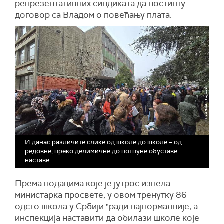
репрезентативних синдиката да постигну
договор са Владом о повећању плата.
И данас различите слике од школе до школе – од
редовне, преко делимичне до потпуне обуставе
наставе
Према подацима које је јутрос изнела
министарка просвете, у овом тренутку 86
одсто школа у Србији "ради најнормалније, а
инспекција наставити да обилази школе које