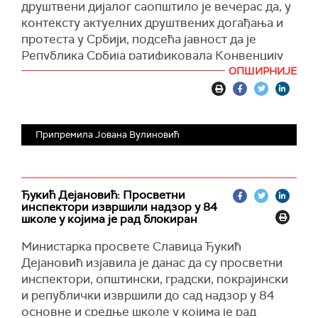
друштвени дијалог саопштило је вечерас да, у
контексту актуелних друштвених догађања и
протеста у Србији, подсећа јавност да је
Република Србија ратификовала Конвенцију
Уједињених нација о правима детета, која је
ОПШИРНИЈЕ
међународни, али и друштвени уговор Србије
о правима детета.
Поступајући по овом друштвеном уговору, сви
Припремила Јована Вулиновић
смо, како наводе из Министрартсва, дужни да
деци обезбедимо посебну заштиту,
поштовањем закона којима се обезбеђује
здрав и правилан физички, психички, морални,
Ђукић Дејановић: Просветни
инспектори извршили надзор у 84
духовни и друштвени развој, у њиховом
школе у којима је рад блокиран
најбољем интересу. Једно од основних права
детета, које је загарантовано међународним и
Министарка просвете Славица Ђукић
унутрашњим правним поретком у Србији, је
Дејановић изјавила је данас да су просветни
право на образовање, наводи се у саопштењу
инспектори, општински, градски, покрајински
Министарства.
и републички извршили до сад надзор у 84
основне и средње школе у којима је рад
''Најбољи интерес детета треба да буде