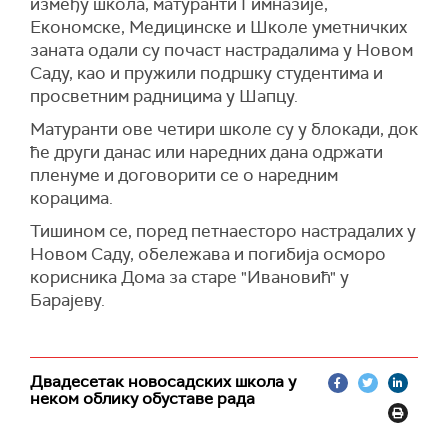
између школа, матуранти Гимназије,
пронађемо решење", навела је Ђукић
Економске, Медицинске и Школе уметничких
Дејановићева за телевизију
К1
говорећи о
заната одали су почаст настрадалима у Новом
штрајковима у школама, захтевима синдиката и
Саду, као и пружили подршку студентима и
последицама блокада у појединим
просветним радницима у Шапцу.
образовним установама, преноси
Фонет
.
Матуранти ове четири школе су у блокади, док
"Највероватније ће бити потребно продужити
ће други данас или наредних дана одржати
школску годину, што ће изазвати
пленуме и договорити се о наредним
незадовољство код неких родитеља који су
корацима.
већ испланирали активности за време
распуста. Овакве ситуације компромитују и
Тишином се, поред петнаесторо настрадалих у
припрему матураната за врло озбиљне испите,
Новом Саду, обележава и погибија осморо
као и припреме средњих школа за пријемне
корисника Дома за старе "Ивановић" у
испите", додала је министарка.
Барајеву.
Ђукић Дејановићева наводи да је ове године
немогуће организовати матуру у предвиђеном
термину, па ће она морати да се одложи.
Двадесетак новосадских школа у
неком облику обуставе рада
"Идеја није да се било ко отпушта, већ да се
кроз дијалог пронађе решење и утврди шта је