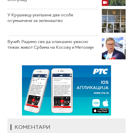
У Крушевцу ухапшене две особе
осумњичене за зеленаштво
Вучић: Радимо све да олакшамо ужасно
тежак живот Србима на Косову и Метохији
КОМЕНТАРИ