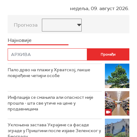
недеља, 09. август 2026.
Прогноза
Најновије
Пало дрво на плажи у Хрватској, лакше
повређене четири особе
Инфлација се смањила али опасност није
прошла - шта све утиче на цене у
продавницама
Уклоњена застава Украјине са фасаде
зграде у Приштини после изјаве Зеленског у
Београду