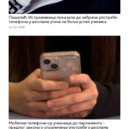
Пашалић: Истраживања показала да забрана употребе
телефона у школама утиче на бољи успех ученика
31. 03. 2026.
Мобилни телефони од учионица до парламента –
предлог закона о ограничењу употребе у школама