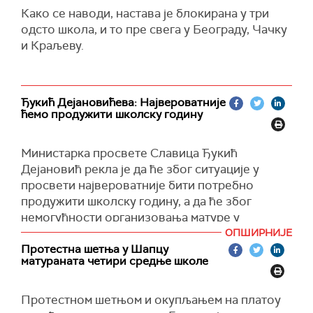
Како се наводи, настава је блокирана у три
одсто школа, и то пре свега у Београду, Чачку
и Краљеву.
Ђукић Дејановићева: Највероватније
ћемо продужити школску годину
Министарка просвете Славица Ђукић
Дејановић рекла је да ће због ситуације у
просвети највероватније бити потребно
продужити школску годину, а да ће због
немогућности организовања матуре у
предвиђеном термину, она морти да буде
ОПШИРНИЈЕ
одложена.
Протестна шетња у Шапцу
матураната четири средње школе
"За све што се догодило до сада тражимо да
се изради план надокнаде изгубљених часова.
Протестном шетњом и окупљањем на платоу
Све време ћемо настојати да кроз дијалог