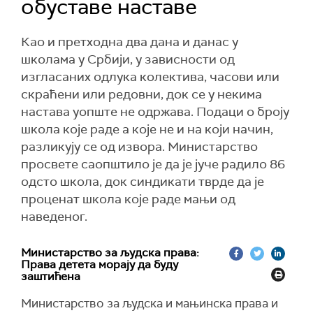
обуставе наставе
Као и претходна два дана и данас у
школама у Србији, у зависности од
изгласаних одлука колектива, часови или
скраћени или редовни, док се у некима
настава уопште не одржава. Подаци о броју
школа које раде а које не и на који начин,
разликују се од извора. Министарство
просвете саопштило је да је јуче радило 86
одсто школа, док синдикати тврде да је
проценат школа које раде мањи од
наведеног.
Министарство за људска права:
Права детета морају да буду
заштићена
Министарство за људска и мањинска права и