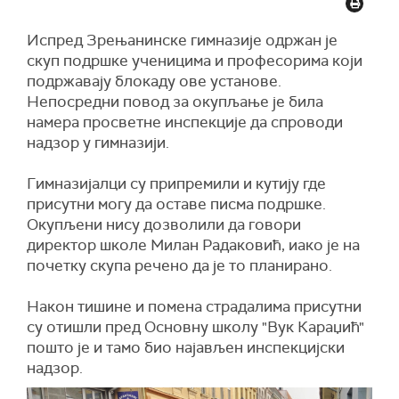
доступност остваривања права на
имати за последицу и продужетак школске
образовање и васпитање засноване на
године и утицати на организацију пријемних
Испред Зрењанинске гимназије одржан је
социјалној правди и принципу једнаких шанси
испита за упис у специјализована одељења
скуп подршке ученицима и професорима који
без дискриминације.
гимназија и уметничке школе, завршног испита
подржавају блокаду ове установе.
који је планиран за 16, 17. и 18. јун, као и
Непосредни повод за окупљање је била
''Подсећамо да људска права сваког појединца
одржавање матурских испита у средњим
намера просветне инспекције да спроводи
нису апсолутна, већ су ограничена правима и
школама.
надзор у гимназији.
обавезама других. Свака ограничења људских
права, укључујући грађанских и политичких
Према подацима које је раније данас
Гимназијалци су припремили и кутију где
права, морају бити законита, тежити
саопштило Министарство просвете, настава
присутни могу да оставе писма подршке.
легитимном циљу, бити неопходна и
се данас одвија у више од 97 одсто од укупно
Окупљени нису дозволили да говори
пропорционална'', додаје се у саопштењу
1.773 основне и средње школе у Србији, а
директор школе Милан Радаковић, иако је на
Министарства. Министарство, како се додаје,
блокирана је у три одсто школа.
почетку скупа речено да је то планирано.
позива све актере на друштвени дијалог о
Настава је у тим школама блокирана и поред
свим отвореним питањима.
тога што су четири репрезентативна
Након тишине и помена страдалима присутни
синдиката запослених у просвети саопштили
су отишли пред Основну школу "Вук Караџић"
да су постигли договор са Владом Србије о
пошто је и тамо био најављен инспекцијски
повећању зарада и да због тога стављају
надзор.
мораторијум на штрајк.