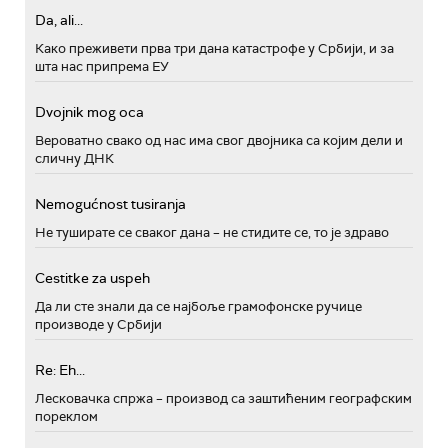
Da, ali...
Како преживети прва три дана катастрофе у Србији, и за
шта нас припрема ЕУ
Dvojnik mog oca
Вероватно свако од нас има свог двојника са којим дели и
сличну ДНК
Nemogućnost tusiranja
Не туширате се сваког дана – не стидите се, то је здраво
Cestitke za uspeh
Да ли сте знали да се најбоље грамофонске ручице
производе у Србији
Re: Eh...
Лесковачка спржа – производ са заштићеним географским
пореклом