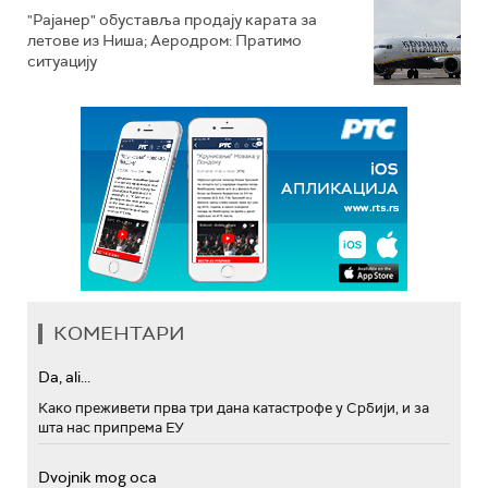
"Рајанер" обуставља продају карата за
летове из Ниша; Аеродром: Пратимо
ситуацију
КОМЕНТАРИ
Da, ali...
Како преживети прва три дана катастрофе у Србији, и за
шта нас припрема ЕУ
Dvojnik mog oca