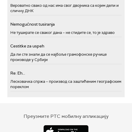
Вероватно свако од нас има свог двојника са којим дели и
сличну ДНК
Nemogućnost tusiranja
Не туширате се сваког дана – не стидите се, то је здраво
Cestitke za uspeh
Да ли сте знали да се најбоље грамофонске ручице
производе у Србији
Re: Eh...
Лесковачка спржа – производ са заштићеним географским
пореклом
Преузмите РТС мобилну апликацију