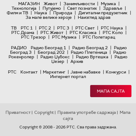
|
|
|
МАГАЗИН
Живот
Занимљивости
Музика
|
|
|
|
Технологијa
Путујемо
Свет познатих
Здравље
|
|
|
|
Филм и ТВ
Наука
Природа
Дигитални предузетник
|
За мале велике хероје
Наизглед здрав
|
|
|
|
|
ТВ
РТС 1
РТС 2
РТС 3
РТС Свет
РТС Наука
|
|
|
|
РТС Драма
РТС Живот
РТС Класика
РТС Коло
|
|
РТС Трезор
РТС Музика
РТС Полетарац
|
|
РАДИО
Радио Београд 1
Радио Београд 2
Радио
|
|
|
Београд 3
Београд 202
Радио Плетеница
Радио
|
|
|
Рокенролер
Радио Џубокс
Радио Вртешка
Радио
|
Џезер
Архив
|
|
|
|
РТС
Контакт
Маркетинг
Јавне набавке
Конкурси
Интернет портал
МАПА САЈТА
Приватност
Copyright
Правила употребе садржаја
Мапа
|
|
|
сајта
Copyright © 2008 - 2026 РТС. Сва права задржана.