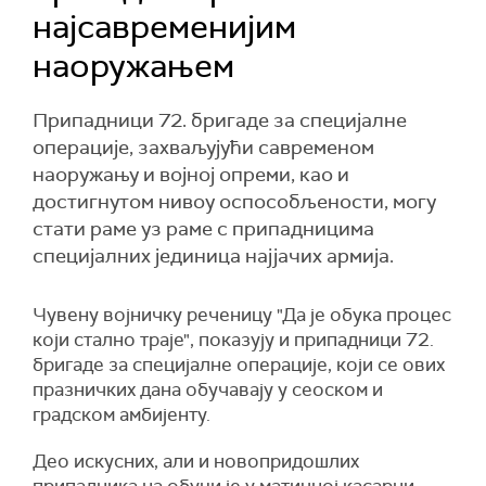
најсавременијим
наоружањем
Припадници 72. бригаде за специјалне
операције, захваљујући савременом
наоружању и војној опреми, као и
достигнутом нивоу оспособљености, могу
стати раме уз раме с припадницима
специјалних јединица најјачих армија.
Чувену војничку реченицу "Да је обука процес
који стално траје", показују и припадници 72.
бригаде за специјалне операције, који се ових
празничких дана обучавају у сеоском и
градском амбијенту.
Део искусних, али и новопридошлих