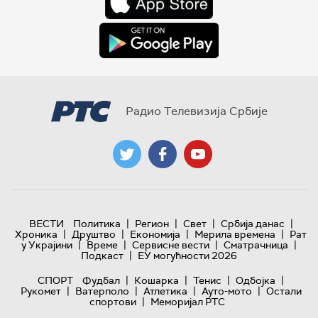
Радио Телевизија Србије
|
|
|
|
ВЕСТИ
Политика
Регион
Свет
Србија данас
|
|
|
|
Хроника
Друштво
Економија
Мерила времена
Рат
|
|
|
|
у Украјини
Време
Сервисне вести
Сматрачница
|
Подкаст
ЕУ могућности 2026
|
|
|
|
СПОРТ
Фудбал
Кошарка
Тенис
Одбојка
|
|
|
|
Рукомет
Ватерполо
Атлетика
Ауто-мото
Остали
|
спортови
Меморијал РТС