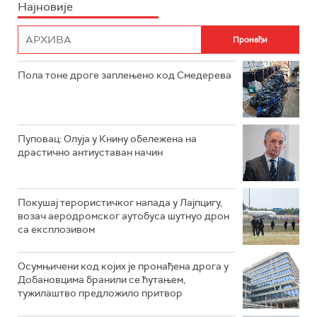
Најновије
Пола тоне дроге заплењено код Смедерева
Пуповац: Олуја у Книну обележена на
драстично антиуставан начин
Покушај терористичког напада у Лајпцигу,
возач аеродромског аутобуса шутнуо дрон
са експлозивом
Осумњичени код којих је пронађена дрога у
Добановцима бранили се ћутањем,
тужилаштво предложило притвор