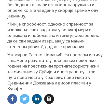
безбедност и квалитет новог наоружања и
опреме која је уведена у скорије време у ову
јединицу.
"Тим је способност, односно спремност за
извршење свих задатака у великој мери и
олакшана и побољшана и тиме је обезбеђено
да се сви задаци извршавају са мањим
степеном ризика", додао је припадник.
У касарни Растко Немањић, са поносом истичу
запажене резултате у последњих неколико
година на престижним противтерористичким
такмичењима у Србији и иностранству – три
пута прво место у Краљеву, прво место у
Сједињеним Државама и висок пласман у
Кувајту.