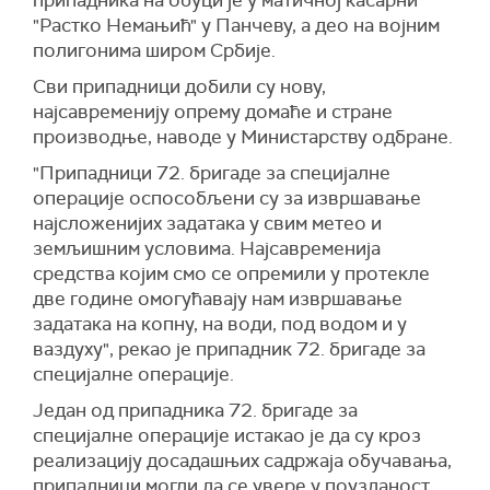
припадника на обуци је у матичној касарни
"Растко Немањић" у Панчеву, а део на војним
полигонима широм Србије.
Сви припадници добили су нову,
најсавременију опрему домаће и стране
производње, наводе у Министарству одбране.
"Припадници 72. бригаде за специјалне
операције оспособљени су за извршавање
најсложенијих задатака у свим метео и
земљишним условима. Најсавременија
средства којим смо се опремили у протекле
две године омогућавају нам извршавање
задатака на копну, на води, под водом и у
ваздуху", рекао је припадник 72. бригаде за
специјалне операције.
Један од припадника 72. бригаде за
специјалне операције истакао је да су кроз
реализацију досадашњих садржаја обучавања,
припадници могли да се увере у поузданост,