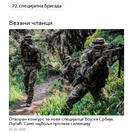
72. специјална бригада
Везани чланци
Отворен конкурс за нове специјалце Војске Србије;
Љутић: Само најбољи пролазе селекцију
10. 02. 2026.