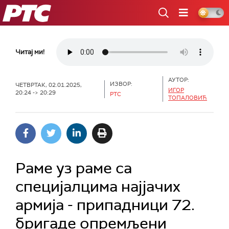
РТС
Читај ми!
АУТОР:
ИЗВОР:
ЧЕТВРТАК, 02.01.2025,
ИГОР
20:24 -> 20:29
РТС
ТОПАЛОВИЋ
Раме уз раме са
специјалцима најјачих
армија - припадници 72.
бригаде опремљени