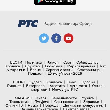
Радио Телевизија Србије
|
|
|
|
ВЕСТИ
Политика
Регион
Свет
Србија данас
|
|
|
|
Хроника
Друштво
Економија
Мерила времена
Рат
|
|
|
|
у Украјини
Време
Сервисне вести
Сматрачница
|
Подкаст
ЕУ могућности 2026
|
|
|
|
СПОРТ
Фудбал
Кошарка
Тенис
Одбојка
|
|
|
|
Рукомет
Ватерполо
Атлетика
Ауто-мото
Остали
|
спортови
Меморијал РТС
|
|
|
МАГАЗИН
Живот
Занимљивости
Музика
|
|
|
|
Технологијa
Путујемо
Свет познатих
Здравље
|
|
|
|
Филм и ТВ
Наука
Природа
Дигитални предузетник
|
За мале велике хероје
Наизглед здрав