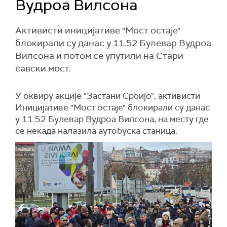
Вудроа Вилсона
Активисти иницијативе "Мост остаје"
блокирали су данас у 11.52 Булевар Вудроа
Вилсона и потом се упутили на Стари
савски мост.
У оквиру акције "Застани Србијо", активисти
Иницијативе "Мост остаје" блокирали су данас
у 11.52 Булевар Вудроа Вилсона, на месту где
се некада налазила аутобуска станица.