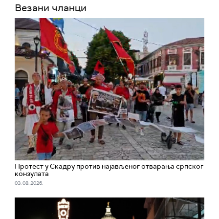
Везани чланци
Протест у Скадру против најављеног отварања српског
конзулата
03. 08. 2026.