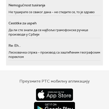
Nemogućnost tusiranja
Не туширате се сваког дана – не стидите се, то је здраво
Cestitke za uspeh
Да ли сте знали да се најбоље грамофонске ручице
производе у Србији
Re: Eh...
Лесковачка спржа – производ са заштићеним географским
пореклом
Преузмите РТС мобилну апликацију