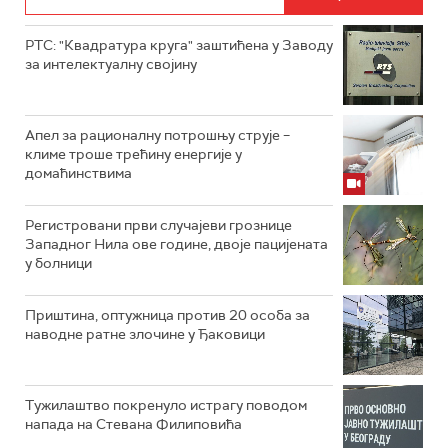
РТС: "Квадратура круга" заштићена у Заводу
за интелектуалну својину
Апел за рационалну потрошњу струје –
климе троше трећину енергије у
домаћинствима
Регистровани први случајеви грознице
Западног Нила ове године, двоје пацијената
у болници
Приштина, оптужница против 20 особа за
наводне ратне злочине у Ђаковици
Тужилаштво покренуло истрагу поводом
напада на Стевана Филиповића