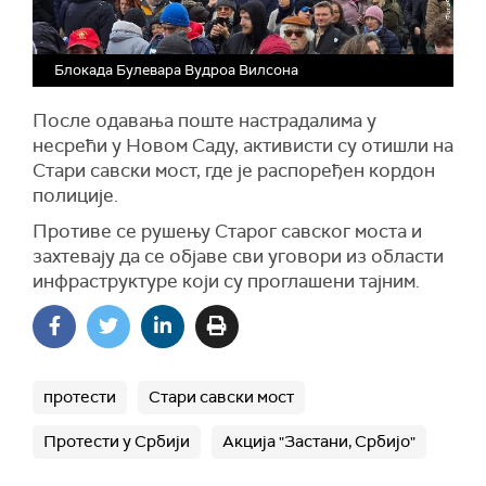
Блокада Булевара Вудроа Вилсона
После одавања поште настрадалима у
несрећи у Новом Саду, активисти су отишли на
Стари савски мост, где је распоређен кордон
полиције.
Противе се рушењу Старог савског моста и
захтевају да се објаве сви уговори из области
инфраструктуре који су проглашени тајним.
протести
Стари савски мост
Протести у Србији
Акција "Застани, Србијо"