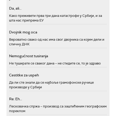
Da, ali...
Како преживети прва три дана катастрофе у Србији, и за
шта нас припрема ЕУ
Dvojnik mog oca
Вероватно свако од нас има свог двојника са којим дели и
сличну ДНК
Nemogućnost tusiranja
Не туширате се сваког дана – не стидите се, то је здраво
Cestitke za uspeh
Да ли сте знали да се најбоље грамофонске ручице
производе у Србији
Re: Eh...
Лесковачка спржа – производ са заштићеним географским
пореклом