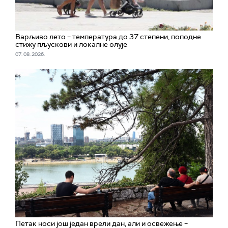
Варљиво лето – температура до 37 степени, поподне
стижу пљускови и локалне олује
07. 08. 2026.
Петак носи још један врели дан, али и освежење –