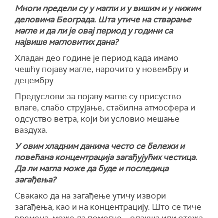
Многи предели су у магли и у вишим и у нижим
деловима Београда. Шта утиче на стварање
магле и да ли је овај период у години са
највише магловитих дана?
Хладан део године је период када имамо
чешћу појаву магле, нарочито у новембру и
децембру.
Предуслови за појаву магле су присуство
влаге, слабо струјање, стабилна атмосфера и
одсуство ветра, који би условио мешање
ваздуха.
У овим хладним данима често се бележи и
повећана концентрација загађујућих честица.
Да ли магла може да буде и последица
загађења?
Свакако да на загађење утичу извори
загађења, као и на концентрацију. Што се тиче