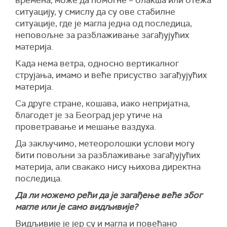
времена, може да помогне – олакша или отежа
ситуацију, у смислу да су ове стабилне
ситуације, где је магла једна од последица,
неповољне за разблаживање загађујућих
материја.
Када нема ветра, односно вертикалног
струјања, имамо и веће присуство загађујућих
материја.
Са друге стране, кошава, иако непријатна,
благодет је за Београд јер утиче на
проветравање и мешање ваздуха.
Да закључимо, метеоролошки услови могу
бити повољни за разблаживање загађујућих
материја, али свакако нису њихова директна
последица.
Да ли можемо рећи да је загађење веће због
магле или је само видљивије?
Видљивије је јер су и магла и повећано