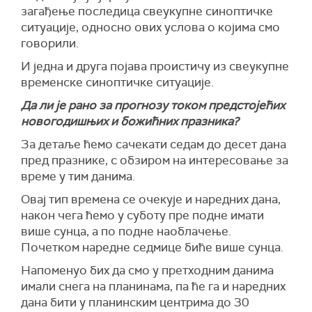
загађење последица свеукупне синоптичке
ситуације, односно ових услова о којима смо
говорили.
И једна и друга појава проистичу из свеукупне
временске синоптичке ситуације.
Да ли је рано за прогнозу током предстојећих
новогодишњих и божићних празника?
За детаље ћемо сачекати седам до десет дана
пред празнике, с обзиром на интересовање за
време у тим данима.
Овај тип времена се очекује и наредних дана,
након чега ћемо у суботу пре подне имати
више сунца, а по подне наоблачење.
Почетком наредне седмице биће више сунца.
Напоменуо бих да смо у претходним данима
имали снега на планинама, па ће га и наредних
дана бити у планинским центрима до 30