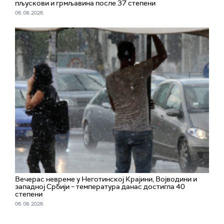
пљускови и грмљавина после 37 степени
06. 08. 2026.
Вечерас невреме у Неготинској Крајини, Војводини и
западној Србији – температура данас достигла 40
степени
06. 08. 2026.