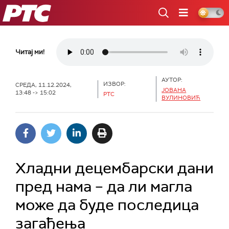
РТС
Читај ми!
АУТОР:
ИЗВОР:
СРЕДА, 11.12.2024,
ЈОВАНА
13:48 -> 15:02
РТС
ВУЛИНОВИЋ
Хладни децембарски дани
пред нама – да ли магла
може да буде последица
загађења