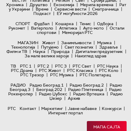
|
|
|
|
ВЕСТИ
Политика
Регион
Свет
Србија данас
|
|
|
|
Хроника
Друштво
Економија
Мерила времена
Рат
|
|
|
|
у Украјини
Време
Сервисне вести
Сматрачница
|
Подкаст
ЕУ могућности 2026
|
|
|
|
СПОРТ
Фудбал
Кошарка
Тенис
Одбојка
|
|
|
|
Рукомет
Ватерполо
Атлетика
Ауто-мото
Остали
|
спортови
Меморијал РТС
|
|
|
МАГАЗИН
Живот
Занимљивости
Музика
|
|
|
|
Технологијa
Путујемо
Свет познатих
Здравље
|
|
|
|
Филм и ТВ
Наука
Природа
Дигитални предузетник
|
За мале велике хероје
Наизглед здрав
|
|
|
|
|
ТВ
РТС 1
РТС 2
РТС 3
РТС Свет
РТС Наука
|
|
|
|
РТС Драма
РТС Живот
РТС Класика
РТС Коло
|
|
РТС Трезор
РТС Музика
РТС Полетарац
|
|
РАДИО
Радио Београд 1
Радио Београд 2
Радио
|
|
|
Београд 3
Београд 202
Радио Плетеница
Радио
|
|
|
Рокенролер
Радио Џубокс
Радио Вртешка
Радио
|
Џезер
Архив
|
|
|
|
РТС
Контакт
Маркетинг
Јавне набавке
Конкурси
Интернет портал
МАПА САЈТА