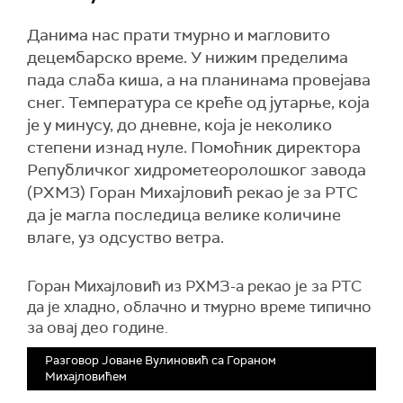
Данима нас прати тмурно и магловито
децембарско време. У нижим пределима
пада слаба киша, а на планинама провејава
снег. Температура се креће од јутарње, која
је у минусу, до дневне, која је неколико
степени изнад нуле. Помоћник директора
Републичког хидрометеоролошког завода
(РХМЗ) Горан Михајловић рекао је за РТС
да је магла последица велике количине
влаге, уз одсуство ветра.
Горан Михајловић из РХМЗ-а рекао је за РТС
да је хладно, облачно и тмурно време типично
за овај део године.
Разговор Јоване Вулиновић са Гораном
Михајловићем