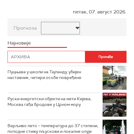
петак, 07. август 2026.
Прогноза
Најновије
Пуцњава у школи на Тајланду, убијен
наставник, четири особе повређене
Руски енергетски објекти на мети Кијева;
Москва гађа бродове у Црном мору
Варљиво лето – температура до 37 степени,
поподне стижу пљускови и локалне олује