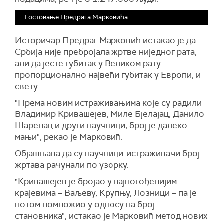
Гостовање Предрага Марковића
Историчар Предраг Марковић истакао је да
Србија није пребројала жртве ниједног рата,
али да јесте губитак у Великом рату
пропорционално највећи губитак у Европи, и
свету.
"Према новим истраживањима које су радили
Владимир Кривашејев, Миле Бјелајац, Данило
Шаренац и други научници, број је далеко
мањи", рекао је Марковић.
Објашњава да су научници-истраживачи број
жртава рачунали по узорку.
"Кривашејев је бројао у најпогођенијим
крајевима – Ваљеву, Крупњу, Лозници – па је
потом помножио у односу на број
становника", истакао је Марковић метод нових