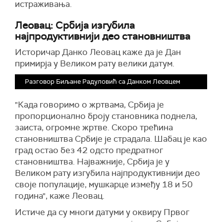
истраживања.
Леовац: Србија изгубила
најпродуктивнији део становништва
Историчар Данко Леовац каже да је Дан
примирја у Великом рату велики датум.
Разговор Биљане Радуловић са Данком Леовцем
"Када говоримо о жртвама, Србија је
пропорционално броју становника поднела,
заиста, огромне жртве. Скоро трећина
становништва Србије је страдала. Шабац је као
град остао без 42 одсто предратног
становништва. Најважније, Србија је у
Великом рату изгубила најпродуктивнији део
своје популације, мушкарце између 18 и 50
година", каже Леовац.
Истиче да су многи датуми у оквиру Првог