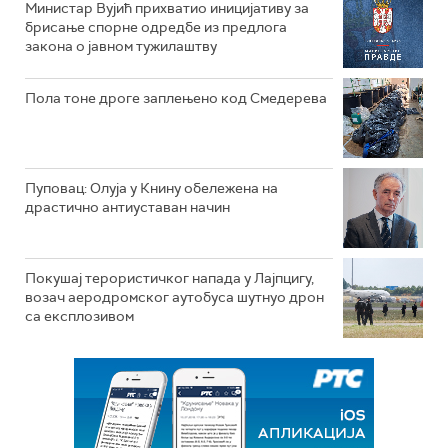
Министар Вујић прихватио иницијативу за
брисање спорне одредбе из предлога
закона o јавном тужилаштву
Пола тоне дроге заплењено код Смедерева
Пуповац: Олуја у Книну обележена на
драстично антиуставан начин
Покушај терористичког напада у Лајпцигу,
возач аеродромског аутобуса шутнуо дрон
са експлозивом