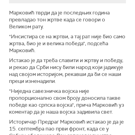
Марковић тврди да је последњих година
превладао тон жртве када се говори о
Великом рату.
"Инсистира се на жртви, а тај рат није био само
жртва, био је и велика победа", подсећа
Марковић.
Истакао је да треба славити и жртву и победу,
и рекао да Срби нису били народ који јадикује
над својом историјом, рекавши да би се наши
преци изненадили.
"Ниједна савезничка војска није
пропорционално свом броју доносила такве
победе као српска војска", прича Марковић уз
коментар да је наша војска задивила свет.
Историчар Предраг Марковић истакао је да је
15. септембра пао први фронт, када се у