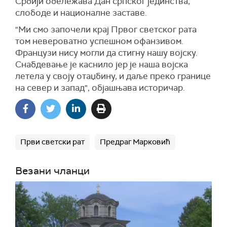
Србији обележава Дан српског јединства,
слободе и националне заставе.
"Ми смо започели крај Првог светског рата
том невероватно успешном офанзивом.
Французи нису могли да стигну нашу војску.
Снабдевање је каснило јер је наша војска
летела у своју отаџбину, и даље преко границе
на север и запад", објашњава историчар.
Први светски рат
Предраг Марковић
Везани чланци