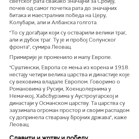
светског рата свакако значајни за Србију,
почев од самог почетка рата до значајних
битака и маестралних победа на Церу,
Колубари, али и Албанска голгота.
"То су догађаји који су остварили велики траг,
али и дубок траг. Ту је и пробој Солунског
фронта", сумира Леовац.
Примирије је променило и мапу Европе.
"Суштински, Европа се мења из корена и 1918.
нестају четири велика царства и династије које
су вековима владале Европом. Говоримо о
Романовима у Русији, Хоенцолернима у
Немачкој, Хабсбурзима у Аустроугарској и
династаји у Османском царству. Та царства су
заузимала огроман простор и својим распадом
су допринела стварању бројних држава", каже
Леовац.
Славити и жртву и победу