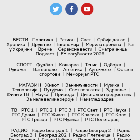
|
|
|
|
ВЕСТИ
Политика
Регион
Свет
Србија данас
|
|
|
|
Хроника
Друштво
Економија
Мерила времена
Рат
|
|
|
|
у Украјини
Време
Сервисне вести
Сматрачница
|
Подкаст
ЕУ могућности 2026
|
|
|
|
СПОРТ
Фудбал
Кошарка
Тенис
Одбојка
|
|
|
|
Рукомет
Ватерполо
Атлетика
Ауто-мото
Остали
|
спортови
Меморијал РТС
|
|
|
МАГАЗИН
Живот
Занимљивости
Музика
|
|
|
|
Технологијa
Путујемо
Свет познатих
Здравље
|
|
|
|
Филм и ТВ
Наука
Природа
Дигитални предузетник
|
За мале велике хероје
Наизглед здрав
|
|
|
|
|
ТВ
РТС 1
РТС 2
РТС 3
РТС Свет
РТС Наука
|
|
|
|
РТС Драма
РТС Живот
РТС Класика
РТС Коло
|
|
РТС Трезор
РТС Музика
РТС Полетарац
|
|
РАДИО
Радио Београд 1
Радио Београд 2
Радио
|
|
|
Београд 3
Београд 202
Радио Плетеница
Радио
|
|
|
Рокенролер
Радио Џубокс
Радио Вртешка
Радио