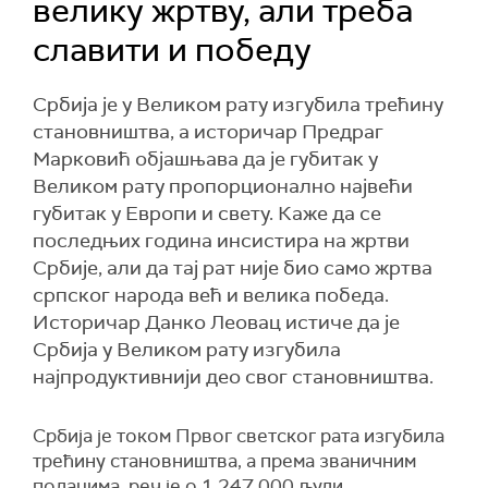
велику жртву, али треба
славити и победу
Србија је у Великом рату изгубила трећину
становништва, а историчар Предраг
Марковић објашњава да је губитак у
Великом рату пропорционално највећи
губитак у Европи и свету. Каже да се
последњих година инсистира на жртви
Србије, али да тај рат није био само жртва
српског народа већ и велика победа.
Историчар Данко Леовац истиче да је
Србија у Великом рату изгубила
најпродуктивнији део свог становништва.
Србија је током Првог светског рата изгубила
трећину становништва, а према званичним
подацима, реч је о 1.247.000 људи.