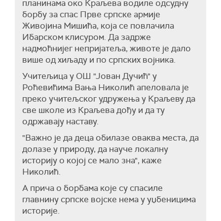
планинама око Краљева водиле одсудну
борбу за спас Прве српске армије
Живојина Мишића, која се повлачила
Ибарском клисуром. Да задрже
надмоћнијег непријатеља, животе је дало
више од хиљаду и по српских војника.
Учитељица у ОШ "Јован Дучић" у
Роћевићима Вања Николић апеловала је
преко учитељског удружења у Краљеву да
све школе из Краљева дођу и да ту
одржавају наставу.
"Важно је да деца обилазе оваква места, да
долазе у природу, да науче локалну
историју о којој се мало зна", каже
Николић.
А прича о борбама које су спасиле
главнину српске војске нема у уџбеницима
историје.