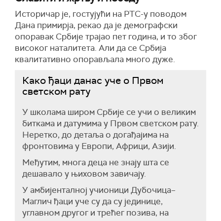
Историчар је, гостујући на РТС-у поводом
Дана примирја, рекао да је демографски
опоравак Србије трајао пет година, и то због
високог наталитета. Али да се Србија
квалитативно опорављала много дуже.
Како ђаци данас уче о Првом
светском рату
У школама широм Србије се учи о великим
биткама и датумима у Првом светском рату.
Неретко, до детаља о догађајима на
фронтовима у Европи, Африци, Азији.
Међутим, многа деца не знају шта се
дешавало у њиховом завичају.
У амбијенталној учионици Дубочица–
Маглич ђаци уче су да су јединице,
углавном другог и трећег позива, на