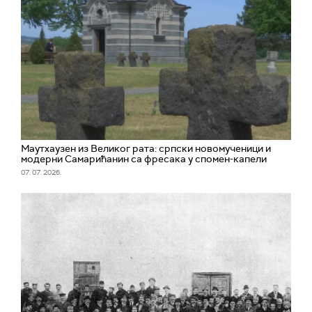
Маутхаузен из Великог рата: српски новомученици и
модерни Самарићанин са фресака у спомен-капели
07. 07. 2026.