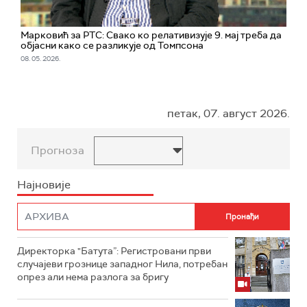
Марковић за РТС: Свако ко релативизује 9. мај треба да
објасни како се разликује од Томпсона
08. 05. 2026.
петак, 07. август 2026.
Прогноза
Најновије
Директорка "Батута”: Регистровани први
случајеви грознице западног Нила, потребан
опрез али нема разлога за бригу