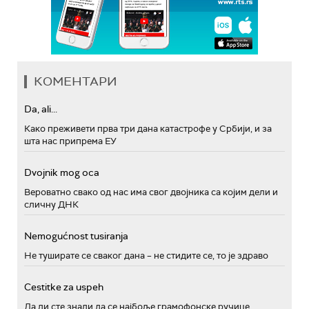
КОМЕНТАРИ
Da, ali...
Како преживети прва три дана катастрофе у Србији, и за
шта нас припрема ЕУ
Dvojnik mog oca
Вероватно свако од нас има свог двојника са којим дели и
сличну ДНК
Nemogućnost tusiranja
Не туширате се сваког дана – не стидите се, то је здраво
Cestitke za uspeh
Да ли сте знали да се најбоље грамофонске ручице