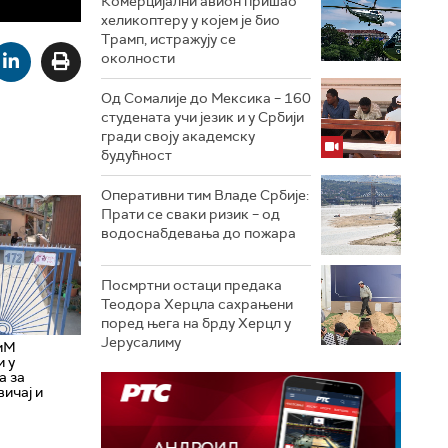
Комерцијални авион пришао
хеликоптеру у којем је био
Трамп, истражују се
околности
Од Сомалије до Мексика – 160
студената учи језик и у Србији
гради своју академску
будућност
Оперативни тим Владе Србије:
Прати се сваки ризик – од
водоснабдевања до пожара
Посмртни остаци предака
Теодора Херцла сахрањени
поред њега на брду Херцл у
Јерусалиму
иМ
и у
а за
вичај и