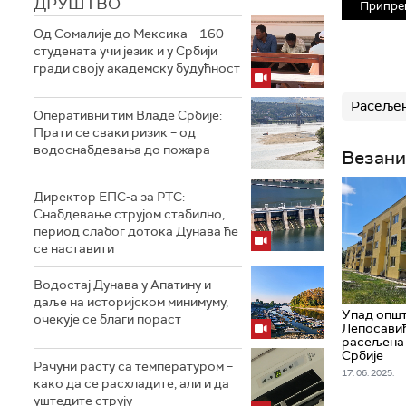
ДРУШТВО
Припре
Од Сомалије до Мексика – 160
студената учи језик и у Србији
гради своју академску будућност
Расеље
Оперативни тим Владе Србије:
Прати се сваки ризик – од
водоснабдевања до пожара
Везани
Директор ЕПС-а за РТС:
Снабдевање струјом стабилно,
период слабог дотока Дунава ће
се наставити
Водостај Дунава у Апатину и
даље на историјском минимуму,
Упад општ
oчекује се благи пораст
Лепосавић
расељена 
Србије
Рачуни расту са температуром –
17. 06. 2025.
како да се расхладите, али и да
уштедите струју