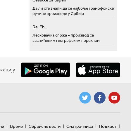
Cestitke za uspeh
Да ли сте знали да се најбоље грамофонске
ручице производе у Србији
Re: Eh...
Лесковачка спржа – производ са
заштићеним географским пореклом
кацију
|
|
|
|
|
ни
Време
Сервисне вести
Сматрачница
Подкаст