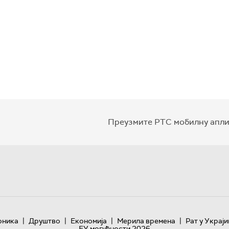
Преузмите РТС мобилну апли
|
|
|
|
оника
Друштво
Економија
Мерила времена
Рат у Украји
ЕУ могућности 2026