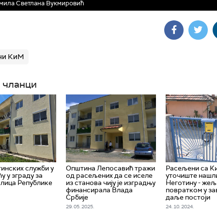
мила Светлана Вукмировић
ни КиМ
 чланци
инских служби у
Општина Лепосавић тражи
Расељени са К
у у зграду за
од расељених да се иселе
уточиште нашл
лица Републике
из станова чију је изградњу
Неготину - жељ
финансирала Влада
повратком у за
Србије
даље постоји
29. 05. 2025.
24. 10. 2024.