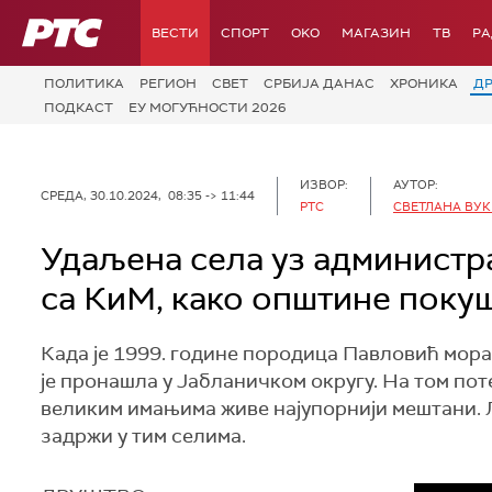
РТС
ВЕСТИ
СПОРТ
OKO
МАГАЗИН
ТВ
Р
ПОЛИТИКА
РЕГИОН
СВЕТ
СРБИЈА ДАНАС
ХРОНИКА
Д
ПОДКАСТ
ЕУ МОГУЋНОСТИ 2026
ИЗВОР:
АУТОР:
СРЕДА, 30.10.2024, 08:35 -> 11:44
РТС
СВЕТЛАНА ВУ
Удаљена села уз администра
са КиМ, како општине покуш
Када је 1999. године породица Павловић морала
је пронашла у Јабланичком округу. На том пот
великим имањима живе најупорнији мештани. 
задржи у тим селима.