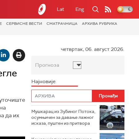
Lat
Eng
Е
СЕРВИСНЕ ВЕСТИ
СМАТРАЧНИЦА
АРХИВА РУБРИКА
четвртак, 06. август 2026.
Прогноза
егле
Најновије
 уточиште
 на
Мушкарац из Зубиног Потока,
а да их
осумњичен за давање лажног
исказа, пуштен из притвора