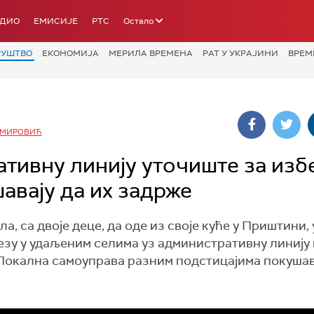
АДИО
ЕМИСИЈЕ
РТС
Остало
РУШТВО
ЕКОНОМИЈА
МЕРИЛА ВРЕМЕНА
РАТ У УКРАЈИНИ
ВРЕМ
КМИРОВИЋ
тивну линију уточиште за изб
авају да их задрже
, са двоје деце, да оде из своје куће у Приштини,
езу у удаљеним селима уз административну линију
Локална самоуправа разним подстицајима покушав