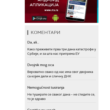
КОМЕНТАРИ
Da, ali...
Како преживети прва три дана катастрофе у
Србији, и за шта нас припрема ЕУ
Dvojnik mog oca
Вероватно свако од нас има свог двојника
са којим дели и сличну ДНК
Nemogućnost tusiranja
Не туширате се сваког дана – не стидите се,
то је здраво