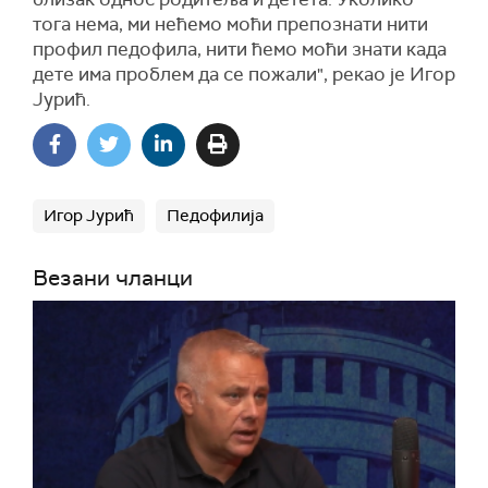
тога нема, ми нећемо моћи препознати нити
профил педофила, нити ћемо моћи знати када
дете има проблем да се пожали", рекао је Игор
Јурић.
Игор Јурић
Педофилија
Везани чланци