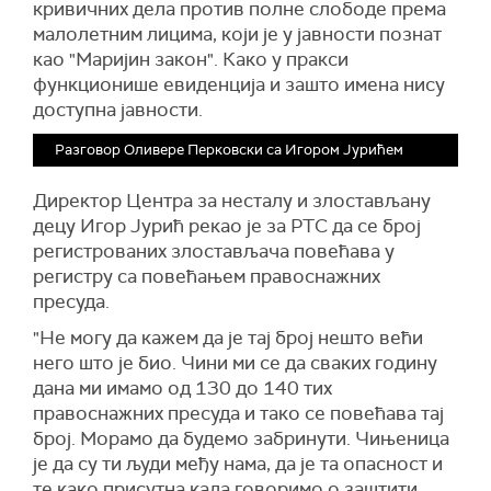
кривичних дела против полне слободе према
малолетним лицима, који је у јавности познат
као "Маријин закон". Како у пракси
функционише евиденција и зашто имена нису
доступна јавности.
Разговор Оливере Перковски са Игором Јурићем
Директор Центра за несталу и злостављану
децу Игор Јурић рекао је за РТС да се број
регистрованих злостављача повећава у
регистру са повећањем правоснажних
пресуда.
"Не могу да кажем да је тај број нешто већи
него што је био. Чини ми се да сваких годину
дана ми имамо од 130 до 140 тих
правоснажних пресуда и тако се повећава тај
број. Морамо да будемо забринути. Чињеница
је да су ти људи међу нама, да је та опасност и
те како присутна када говоримо о заштити