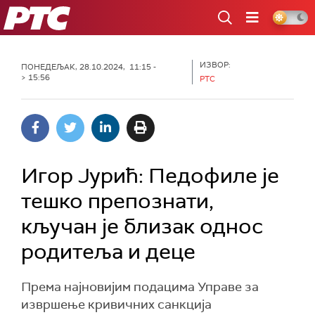
РТС
ИЗВОР:
ПОНЕДЕЉАК, 28.10.2024, 11:15 -
> 15:56
РТС
Игор Јурић: Педофиле је
тешко препознати,
кључан је близак однос
родитеља и деце
Према најновијим подацима Управе за
извршење кривичних санкција