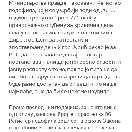
Министарства правде, такозвани Регистар
педофила, који се у Србији води од 2015.
године, тренутно броји 771 особу
правоснажно осуђену за кривична дела
сексуалног насиља над малолетницима.
Директор Центра за несталу и
злостављану децу Игор Јурић рекао је за
РТС да се он залаже да тај регистар
постане јаван, али да је потребно отворити
јавну расправу о томе, пошто је питање да
ли смо као друштво сазрели да тај податак
буде јавно доступан да би заштитио наше
најмлађе, а не да би се некоме наудило.
Према последњим подацима, за нешто више
од годину дана овај број је порастао за 96.
Регистар педофила води се на основу Закона
о посебним мерама за спречавање вршења