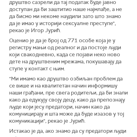
друштво сазрели да тај податак буде јавно
доступан да би заштитио наше најмлађе, а не
да бисмо ми некоме наудили зато што знамо
да је имао у историји сексуалне преступе",
рекао је Игор Јурић.
Оценио је да је број од 771 особе која је у
регистру мањи од реалног и да постоје људи
који свакодневно, када се појави неко ново
дете на друштвеним мрежама, покушавају да
ступе у контакт с њим.
"Ми имамо као друштво озбиљан проблем да
се више и на квалитетан начин информишу
наши грађани, пре свега родитељи, да би знали
како да едукују своју децу, како да препознају
људе који јесу предатори, начин како да
комуницирају и шта може да буде изазов у тој
комуникацији", рекао је Јурић.
Истакао је да, ако знамо да су предатори људи