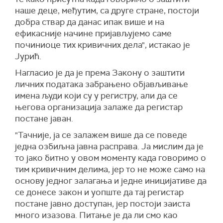
наше деце, међутим, са друге стране, постоји
добра ствар да данас ипак више и на
ефикасније начине пријављујемо саме
починиоце тих кривичних дела", истакао је
Јурић.
Нагласио је да је према Закону о заштити
личних података забрањено објављивање
имена људи који су у регистру, али да се
његова организација залаже да регистар
постане јаван.
"Тачније, ја се залажем више да се поведе
једна озбиљна јавна расправа. Ја мислим да је
то јако битно у овом моменту када говоримо о
тим кривичним делима, јер то не може само на
основу једног залагања и једне иницијативе да
се донесе закон и уопште да тај регистар
постане јавно доступан, јер постоји заиста
много изазова. Питање је да ли смо као