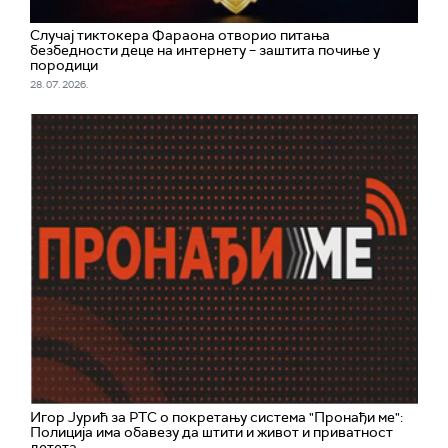
Случај тиктокера Фараона отворио питања
безбедности деце на интернету – заштита почиње у
породици
28. 07. 2026.
Игор Јурић за РТС о покретању система "Пронађи ме":
Полиција има обавезу да штити и живот и приватност
детета