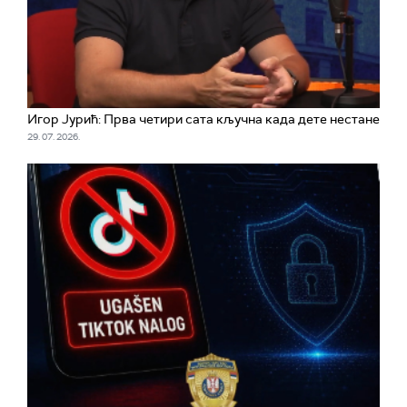
Игор Јурић: Прва четири сата кључна када дете нестане
29. 07. 2026.