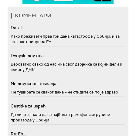
КОМЕНТАРИ
Da, ali...
Како преживети прва три дана катастрофе у Србији, и за
шта нас припрема ЕУ
Dvojnik mog oca
Вероватно свако од нас има свог двојника са којим дели и
сличну ДНК
Nemogućnost tusiranja
Не туширате се сваког дана – не стидите се, то је здраво
Cestitke za uspeh
Да ли сте знали да се најбоље грамофонске ручице
производе у Србији
Re: Eh...