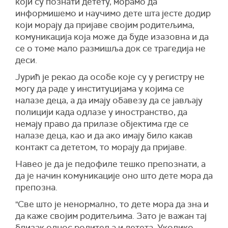
који су познати детету, морамо да
информишемо и научимо дете шта јесте додир
који морају да пријаве својим родитељима,
комуникација која може да буде изазовна и да
се о томе мало размишља док се трагедија не
деси.
Јурић је рекао да особе које су у регистру не
могу да раде у институцијама у којима се
налазе деца, а да имају обавезу да се јављају
полицији када одлазе у иностранство, да
немају право да прилазе објектима где се
налазе деца, као и да ако имају било какав
контакт са дететом, то морају да пријаве.
Навео је да је педофиле тешко препознати, а
да је начин комуникације оно што дете мора да
препозна.
"Све што је ненормално, то дете мора да зна и
да каже својим родитељима. Зато је важан тај
близак однос родитеља и детета. Уколико