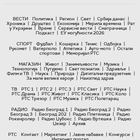
|
|
|
|
ВЕСТИ
Политика
Регион
Свет
Србија данас
|
|
|
|
Хроника
Друштво
Економија
Мерила времена
Рат
|
|
|
|
у Украјини
Време
Сервисне вести
Сматрачница
|
Подкаст
ЕУ могућности 2026
|
|
|
|
СПОРТ
Фудбал
Кошарка
Тенис
Одбојка
|
|
|
|
Рукомет
Ватерполо
Атлетика
Ауто-мото
Остали
|
спортови
Меморијал РТС
|
|
|
МАГАЗИН
Живот
Занимљивости
Музика
|
|
|
|
Технологијa
Путујемо
Свет познатих
Здравље
|
|
|
|
Филм и ТВ
Наука
Природа
Дигитални предузетник
|
За мале велике хероје
Наизглед здрав
|
|
|
|
|
ТВ
РТС 1
РТС 2
РТС 3
РТС Свет
РТС Наука
|
|
|
|
РТС Драма
РТС Живот
РТС Класика
РТС Коло
|
|
РТС Трезор
РТС Музика
РТС Полетарац
|
|
РАДИО
Радио Београд 1
Радио Београд 2
Радио
|
|
|
Београд 3
Београд 202
Радио Плетеница
Радио
|
|
|
Рокенролер
Радио Џубокс
Радио Вртешка
Радио
|
Џезер
Архив
|
|
|
|
РТС
Контакт
Маркетинг
Јавне набавке
Конкурси
Интернет портал