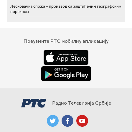
Лесковачка спржа – производ са заштићеним географским
пореклом
Преузмите РТС мобилну апликацију
Радио Телевизија Србије