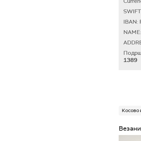
Curren
SWIFT
IBAN:
NAME: 
ADDRES
Подршк
1389
Косово 
Везани