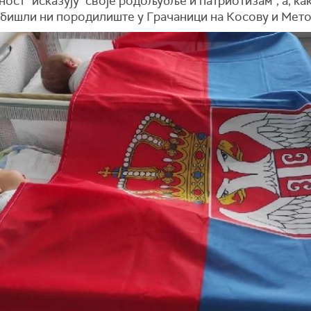
ост" исказују "своје родољубље и патриотизам", а, ка
обишли ни породилиште у Грачаници на Косову и Мето