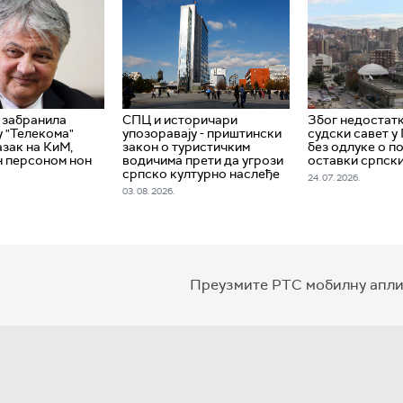
 забранила
СПЦ и историчари
Због недостат
 "Телекома"
упозоравају - приштински
судски савет у
азак на КиМ,
закон о туристичким
без одлуке о п
 персоном нон
водичима прети да угрози
оставки српски
српско културно наслеђе
24. 07. 2026.
03. 08. 2026.
Преузмите РТС мобилну апли