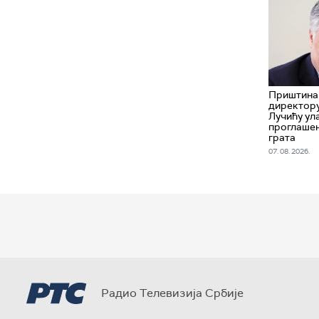
Приштина
директору
Лучићу ул
проглашен
грата
07. 08. 2026.
Радио Телевизија Србије