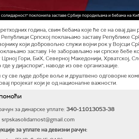
 солидарност" поклонила заставе Србије породиљама и бебама на К
ретходних година, свим бебама које ће се на овај дан 
и Републици Српској поклањамо заставу Републике Срб
ојнику који добровољно служи војни рок у Војсци Ср
оклањамо заставу. Не заборављамо ни српске бебе ко
 Црној Гори, БиХ, Северној Македонији, Хрватској, С
 где у дијаспори", наводе из ове организације.
 су све људе добре воље и друштвено одговорне комп
вај пројекат који је од националне важности.
 помоћи
ачун за динарске уплате:
340-11013053-38
: srpskasolidarnost@gmail.com
кције за уплате на девизни рачун: