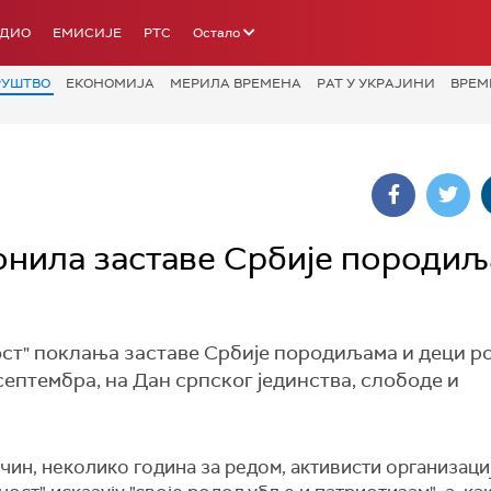
АДИО
ЕМИСИЈЕ
РТС
Остало
РУШТВО
ЕКОНОМИЈА
МЕРИЛА ВРЕМЕНА
РАТ У УКРАЈИНИ
ВРЕМ
онила заставе Србије породиљ
ст" поклања заставе Србије породиљама и деци ро
септембра, на Дан српског јединства, слободе и
ачин, неколико година за редом, активисти организаци