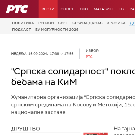
РТС
ВЕСТИ
СПОРТ
OKO
МАГАЗИН
ТВ
Р
ПОЛИТИКА
РЕГИОН
СВЕТ
СРБИЈА ДАНАС
ХРОНИКА
Д
ПОДКАСТ
ЕУ МОГУЋНОСТИ 2026
ИЗВОР:
НЕДЕЉА, 15.09.2024, 17:38 -> 17:55
РТС
"Српска солидарност" покл
бебама на КиМ
Хуманитарна организација "Српска солидарно
српским срединама на Косову и Метохији, 15. 
националне заставе.
ДРУШТВО
На тај н