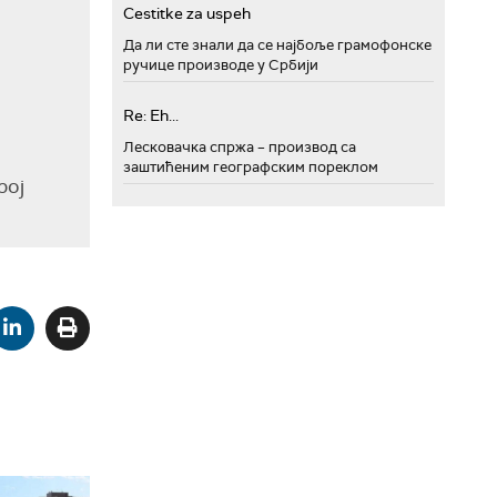
Cestitke za uspeh
Да ли сте знали да се најбоље грамофонске
ручице производе у Србији
Re: Eh...
Лесковачка спржа – производ са
заштићеним географским пореклом
рој