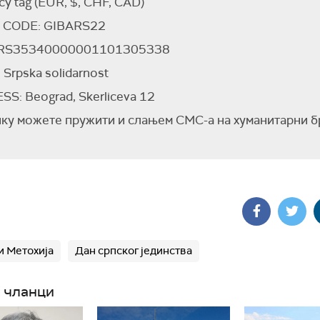
cy tag (EUR, $, CHF, CAD)
 CODE: GIBARS22
 RS35340000001101305338
Srpska solidarnost
S: Beograd, Skerliceva 12
у можете пружити и слањем СМС-а на хуманитарни б
и Метохија
Дан српског јединства
 чланци