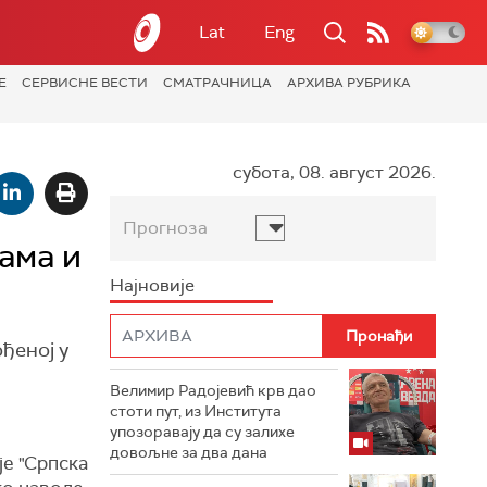
Lat
Eng
Е
СЕРВИСНЕ ВЕСТИ
СМАТРАЧНИЦА
АРХИВА РУБРИКА
субота, 08. август 2026.
Прогноза
ама и
Најновије
ђеној у
Велимир Радојевић крв дао
стоти пут, из Института
упозоравају да су залихе
довољне за два дана
је "Српска