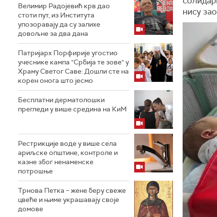
солидарн
Велимир Радојевић крв дао
нису за
стоти пут, из Института
упозоравају да су залихе
довољне за два дана
Патријарх Порфирије угостио
учеснике кампа "Србија те зове" у
Храму Светог Саве: Дошли сте на
корен онога што јесмо
Бесплатни дерматолошки
прегледи у више средина на КиМ
Рестрикције воде у више села
ариљске општине, контроле и
казне због ненаменске
потрошње
Трнова Петка – жене беру свеже
цвеће и њиме украшавају своје
домове