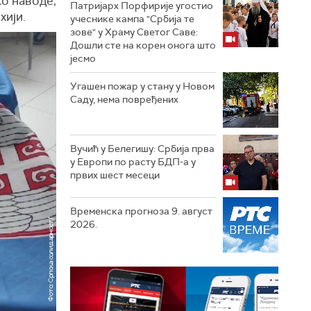
ко наводе,
Патријарх Порфирије угостио
хији.
учеснике кампа "Србија те
зове" у Храму Светог Саве:
Дошли сте на корен онога што
јесмо
Угашен пожар у стану у Новом
Саду, нема повређених
Вучић у Белегишу: Србија прва
у Европи по расту БДП-а у
првих шест месеци
Временска прогноза 9. август
2026.