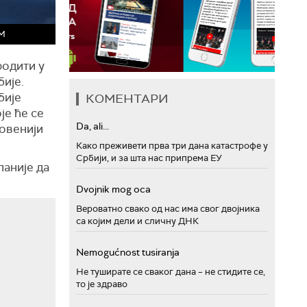
иМ
родити у
ије.
бије
КОМЕНТАРИ
је ће се
Da, ali...
ловенији
Како преживети прва три дана катастрофе у
Србији, и за шта нас припрема ЕУ
аније да
Dvojnik mog oca
Вероватно свако од нас има свог двојника
са којим дели и сличну ДНК
Nemogućnost tusiranja
Не туширате се сваког дана – не стидите се,
то је здраво