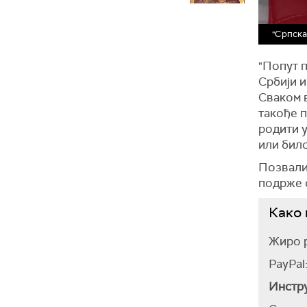
"Српска
"Попут п
Србији 
Сваком в
такође п
родити у
или било
Позвали
подрже о
Како
Жиро р
PayPal
Инстру