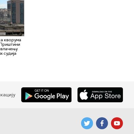
ка кворума
 Приштини
овлачењу
х судија
кацију