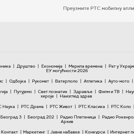
Преузмите РТС мобилну апли
|
|
|
|
оника
Друштво
Економија
Мерила времена
Рат у Украји
ЕУ могућности 2026
|
|
|
|
|
|
ис
Одбојка
Рукомет
Ватерполо
Атлетика
Ауто-мото
|
|
|
|
|
гијa
Путујемо
Свет познатих
Здравље
Филм и ТВ
Нау
|
хероје
Наизглед здрав
|
|
|
|
С Наука
РТС Драма
РТС Живот
РТС Класика
РТС Коло
|
|
|
 Београд 3
Београд 202
Радио Плетеница
Радио Рокенро
Архив
|
|
|
|
Контакт
Маркетинг
Јавне набавке
Конкурси
Интернет п