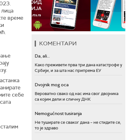
2023.
0 лица
сте време
ки
ић.
КОМЕНТАРИ
рање
Da, ali...
рају
Како преживети прва три дана катастрофе у
зу.
Србији, и за шта нас припрема ЕУ
настанка
Dvojnik mog oca
ланирате
Вероватно свако од нас има свог двојника
мите себе
са којим дели и сличну ДНК
 сата
Nemogućnost tusiranja
Не туширате се сваког дана – не стидите се,
осталим
то је здраво