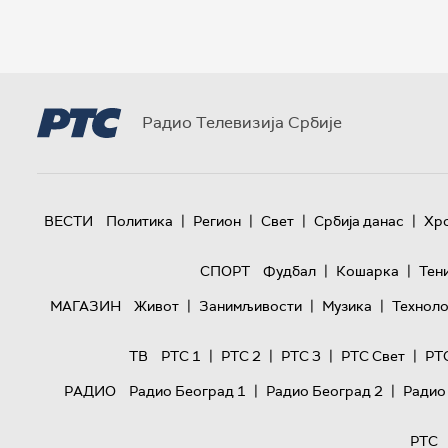
Радио Телевизија Србије
|
|
|
|
ВЕСТИ
Политика
Регион
Свет
Србија данас
Хр
|
|
СПОРТ
Фудбал
Кошарка
Тен
|
|
|
МАГАЗИН
Живот
Занимљивости
Музика
Техноло
|
|
|
|
ТВ
РТС 1
РТС 2
РТС 3
РТС Свет
РТ
|
|
РАДИО
Радио Београд 1
Радио Београд 2
Радио
РТС