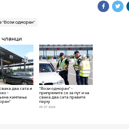
 "Вози одморан"
 чланци
свака два сата и
"Вози одморан" -
рез –
припремите се за пут и на
љена кампања
свака два сата правите
оран"
паузу
05. 07. 2024.