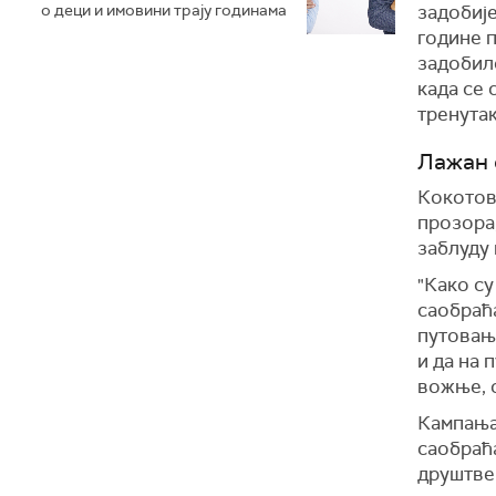
о деци и имовини трају годинама
задобије
године п
задобил
када се 
тренутак
Лажан 
Кокотови
прозора,
заблуду 
"Како су
саобраћ
путовањ
и да на 
вожње, о
Кампања
саобраћ
друштве