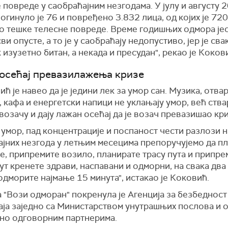
 повреде у саобраћајним незгодама. У јулу и августу 
огинуло је 76 и повређено 3.832 лица, од којих је 72
о тешке телесне повреде. Време годишњих одмора је
сви опусте, а то је у саобраћају недопустиво, јер је сва
 изузетно битан, а некада и пресудан", рекао је Коков
осећај превазилажења кризе
ћ је навео да је једини лек за умор сан. Музика, отва
 кафа и енергетски напици не уклањају умор, већ ства
возачу и дају лажан осећај да је возач превазишао кри
 умор, пад концентрације и поспаност чести разлози 
ајних незгода у летњим месецима препоручујемо да п
е, припремите возило, планирате трасу пута и припре
пут кренете здрави, наспавани и одморни, на свака два
дморите најмање 15 минута", истакао је Коковић.
 "Вози одморан" покренула је Агенција за безбедност
аја заједно са Министарством унутрашњих послова и 
но одговорним партнерима.