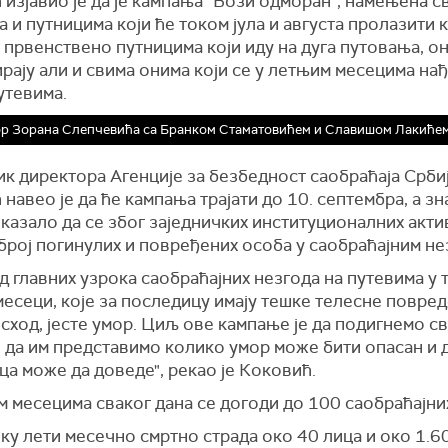
изјавио је да је кампања "Вози одморан", намењена с
 и путницима који ће током јула и августа пролазити 
а првенствено путницима који иду на дуга путовања, о
рају али и свима онима који се у летњим месецима нађ
утевима.
р Зорана Слепчевића са Бранком Стаматовићем и Славишом Лакиће
к директора Агенције за безбедност саобраћаја Срби
навео је да ће кампања трајати до 10. септембра, а зна
оказало да се због заједничких институционалних акти
број погинулих и повређених особа у саобраћајним не
д главних узрока саобраћајних незгода на путевима у 
есеци, које за последицу имају тешке телесне повред
сход, јесте умор. Циљ ове кампање је да подигнемо с
 да им представимо колико умор може бити опасан и 
а може да доведе", рекао је Коковић.
 месецима сваког дана се догоди до 100 саобраћајни
ку лети месечно смртно страда око 40 лица и око 1.6