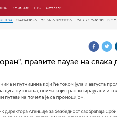
АДИО
ЕМИСИЈЕ
РТС
Остало
РУШТВО
ЕКОНОМИЈА
МЕРИЛА ВРЕМЕНА
РАТ У УКРАЈИНИ
ВРЕМ
ан", правите паузе на свака 
има и путницима који ће током јула и августа про
на дуга путовања, онима који транзитирају али и с
м путевима почела је са промоцијом.
к директора Агенције за безбедност саобраћаја Срби