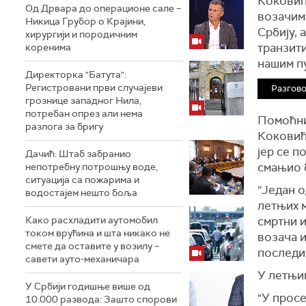
Коковић 
Од Дрвара до операционе сале –
возачима
Никица Грубор о Крајини,
Србију, 
хирургији и породичним
транзити
коренима
нашим п
Директорка "Батута":
Регистровани први случајеви
Разгово
грознице западног Нила,
потребан опрез али нема
Помоћни
разлога за бригу
Коковић 
јер се п
Дачић: Штаб забранио
смањио 
непотребну потрошњу воде,
ситуација са пожарима и
“Један о
водостајем нешто боља
летњих м
Како расхладити аутомобил
смртни и
током врућина и шта никако не
возача и
смете да оставите у возилу –
последиц
савети ауто-механичара
У летњим
У Србији годишње више од
"У просе
10.000 развода: Зашто спорови