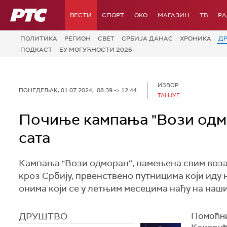
РТС
ВЕСТИ
СПОРТ
OKO
МАГАЗИН
ТВ
Р
ПОЛИТИКА
РЕГИОН
СВЕТ
СРБИЈА ДАНАС
ХРОНИКА
Д
ПОДКАСТ
ЕУ МОГУЋНОСТИ 2026
ИЗВОР:
ПОНЕДЕЉАК, 01.07.2024, 08:39 -> 12:44
ТАНЈУГ
Почиње кампања "Вози одмор
сата
Кампања "Вози одморан“, намењена свим возач
кроз Србију, првенствено путницима који иду 
онима који се у летњим месецима нађу на наши
ДРУШТВО
Помоћни