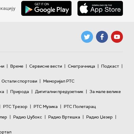
кацију
|
|
|
|
|
ни
Време
Сервисне вести
Сматрачница
Подкаст
|
Остали спортови
Меморијал РТС
|
|
|
ка
Природа
Дигитални предузетник
За мале велике
|
|
|
РТС Трезор
РТС Музика
РТС Полетарац
|
|
|
|
лер
Радио Џубокс
Радио Вртешка
Радио Џезер
ортал