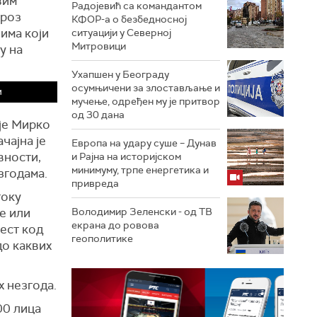
вим
Радојевић са командантом
кроз
КФОР-а о безбедносној
нима који
ситуацији у Северној
Митровици
у на
Ухапшен у Београду
осумњичени за злостављање и
м
мучење, одређен му је притвор
од 30 дана
је Мирко
чајна је
Европа на удару суше – Дунав
вности,
и Рајна на историјском
минимуму, трпе енергетика и
згодама.
привреда
току
е или
Володимир Зеленски - од ТВ
екрана до ровова
вест код
геополитике
до каквих
х незгода.
00 лица