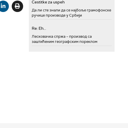
Cestitke za uspeh
Да ли сте знали да се најбоље грамофонске
ручице производе у Србији
Re: Eh...
Лесковачка спржа – производ са
заштићеним географским пореклом