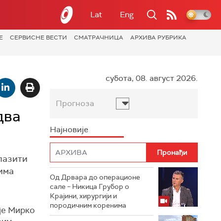
Lat
Eng
Е
СЕРВИСНЕ ВЕСТИ
СМАТРАЧНИЦА
АРХИВА РУБРИКА
субота, 08. август 2026.
Прогноза
два
Најновије
лазити
вима
Од Дрвара до операционе
сале – Никица Грубор о
Крајини, хирургији и
породичним коренима
је Мирко