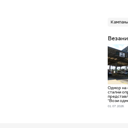
Кампања
Везани
Одмор на 
стални оп
представ
"Вози одм
01. 07. 2026.