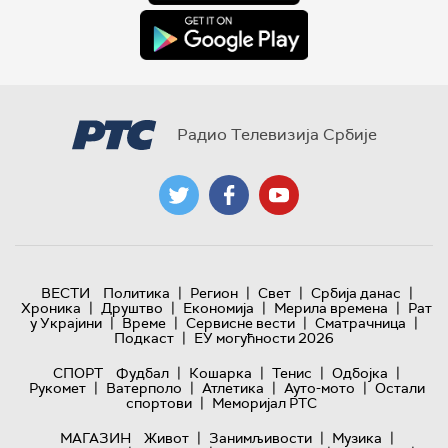
Радио Телевизија Србије
|
|
|
|
ВЕСТИ
Политика
Регион
Свет
Србија данас
|
|
|
|
Хроника
Друштво
Економија
Мерила времена
Рат
|
|
|
|
у Украјини
Време
Сервисне вести
Сматрачница
|
Подкаст
ЕУ могућности 2026
|
|
|
|
СПОРТ
Фудбал
Кошарка
Тенис
Одбојка
|
|
|
|
Рукомет
Ватерполо
Атлетика
Ауто-мото
Остали
|
спортови
Меморијал РТС
|
|
|
МАГАЗИН
Живот
Занимљивости
Музика