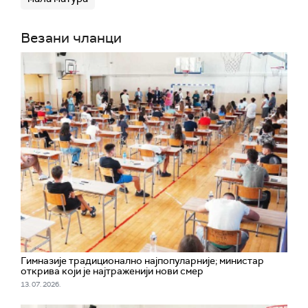
Везани чланци
Гимназије традиционално најпопуларније; министар
открива који је најтраженији нови смер
13. 07. 2026.