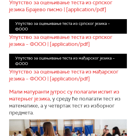
Упутство за оцењивање теста из српског
језика Брајево писмо | [application/pdf]
Упутство за оцењивање теста из српског језика –
ФООО
Упутство за оцењивање теста из српског
језика – ФООО | [application/pdf]
Упутство за оцењивање теста из мађарског језика –
ФООО
Упутство за оцењивање теста из мађарског
језика – ФООО | [application/pdf]
Мали матуранти јутрос су полагали испит из
матерњег језика
, у среду ће полагати тест из
математике, а у четвртак тест из изборног
предмета.