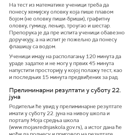
На тест из математике ученици треба да
понесу хемијску оловку која пише плавом
бојом (не оловку пиши-бриши), графитну
оловку, гумицу, лењир, троугао и шестар.
Препорука је да пре испита ученици обавезно
доручкују, а на испит је пожељно да понесу
флашицу са водом.
Ученици имају на располагању 120 минута да
ураде задатке и не могу у првих 45 минута
напустити просторију у којој полажу тест, као
и последњих 15 минута предвиђених за рад.
Прелиминарни резултати у суботу 22.
јуна
Родитељи ће увид у прелиминарне резултате
имати у суботу 22. јуна на нивоу школа и
порталу Моја средња школа
(www.mojasrednjaskola.gov.rs), а истог дана ће
моћи да поднесу и приговор на резултате