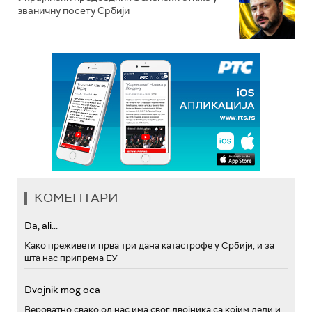
званичну посету Србији
КОМЕНТАРИ
Da, ali...
Како преживети прва три дана катастрофе у Србији, и за
шта нас припрема ЕУ
Dvojnik mog oca
Вероватно свако од нас има свог двојника са којим дели и