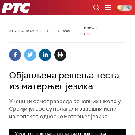
РТС
ИЗВОР:
УТОРАК, 18.06.2024, 12:41 -> 15:09
РТС
Објављена решења теста
из матерњег језика
Ученици осмог разреда основних школа у
Србији јутрос су полагали завршни испит
из српског, односно матерњег језика.
Упутство за оцењивање теста из српског језика