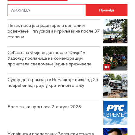
Петак носи још један врели дан, али и
освежење – пљускови и грмљавина после 37
степени
Сећање на убијене дан после "Олује" у
Уздољу, посланица на комеморацији
прочитала сведочење једине преживеле
Судар два трамваја у Немачкој – више од 25
повређених, троје у критичном стању
Временска прогноза 7. август 2026.
Украјински председник Зеленски стиже у