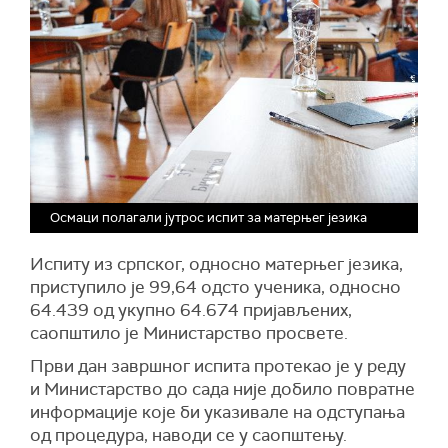
Осмаци полагали јутрос испит за матерњег језика
Испиту из српског, односно матерњег језика,
приступило је 99,64 одсто ученика, односно
64.439 од укупно 64.674 пријављених,
саопштило је Министарство просвете.
Први дан завршног испита протекао је у реду
и Министарство до сада није добило повратне
информације које би указивале на одступања
од процедура, наводи се у саопштењу.