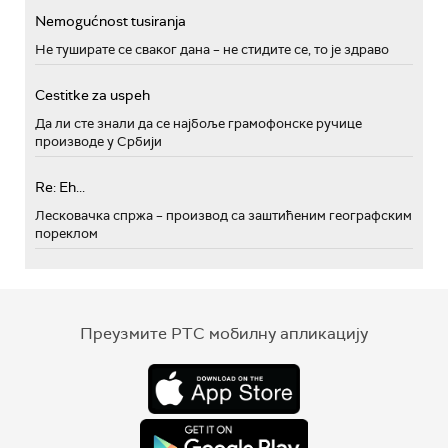
Nemogućnost tusiranja
Не туширате се сваког дана – не стидите се, то је здраво
Cestitke za uspeh
Да ли сте знали да се најбоље грамофонске ручице
производе у Србији
Re: Eh...
Лесковачка спржа – производ са заштићеним географским
пореклом
Преузмите РТС мобилну апликацију