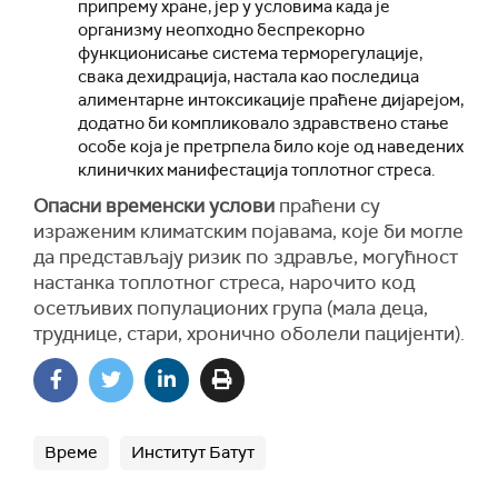
припрему хране, јер у условима када је
организму неопходно беспрекорно
функционисање система терморегулације,
свака дехидрација, настала као последица
алиментарне интоксикације праћене дијарејом,
додатно би компликовало здравствено стање
особе која је претрпела било које од наведених
клиничких манифестација топлотног стреса.
Опасни временски услови
праћени су
израженим климатским појавама, које би могле
да представљају ризик по здравље, могућност
настанка топлотног стреса, нарочито код
осетљивих популационих група (мала деца,
труднице, стари, хронично оболели пацијенти).
Време
Институт Батут