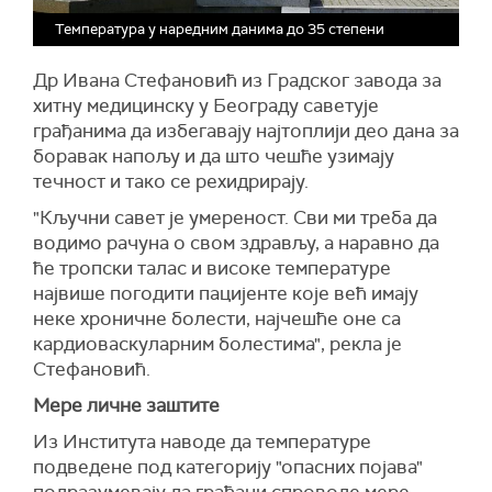
Температура у наредним данима до 35 степени
Др Ивана Стефановић из Градског завода за
хитну медицинску у Београду саветује
грађанима да избегавају најтоплији део дана за
боравак напољу и да што чешће узимају
течност и тако се рехидрирају.
"Кључни савет је умереност. Сви ми треба да
водимо рачуна о свом здрављу, а наравно да
ће тропски талас и високе температуре
највише погодити пацијенте које већ имају
неке хроничне болести, најчешће оне са
кардиоваскуларним болестима", рекла је
Стефановић.
Мере личне заштите
Из Института наводе да температуре
подведене под категорију "опасних појава"
подразумевају да грађани спроводе мере