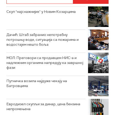
Скуп "најснажнијих" у Новим Козарцима
Дачић: Штаб забранио непотребну
потрошњу воде, ситуација са пожарима и
водостајем нешто боља
МОЛ: Преговори са продавцем НИС-а и
надлежним органима напредују ка завршној
фази
Путничка возила најдуже чекају на
Батровцима
Евродизел скупљи за динар, цена бензина
непромењена