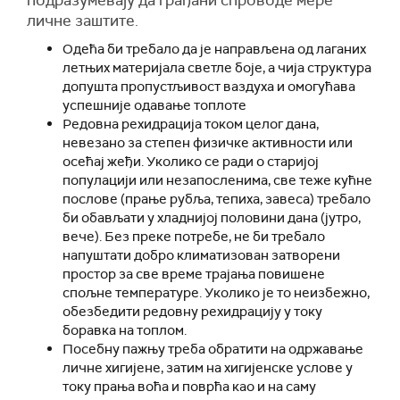
личне заштите.
Одећа би требало да је направљена од лаганих
летњих материјала светле боје, а чија структура
допушта пропустљивост ваздуха и омогућава
успешније одавање топлоте
Редовна рехидрација током целог дана,
невезано за степен физичке активности или
осећај жеђи. Уколико се ради о старијој
популацији или незапосленима, све теже кућне
послове (прање рубља, тепиха, завеса) требало
би обављати у хладнијој половини дана (јутро,
вече). Без преке потребе, не би требало
напуштати добро климатизован затворени
простор за све време трајања повишене
спољне температуре. Уколико је то неизбежно,
обезбедити редовну рехидрацију у току
боравка на топлом.
Посебну пажњу треба обратити на одржавање
личне хигијене, затим на хигијенске услове у
току прања воћа и поврћа као и на саму