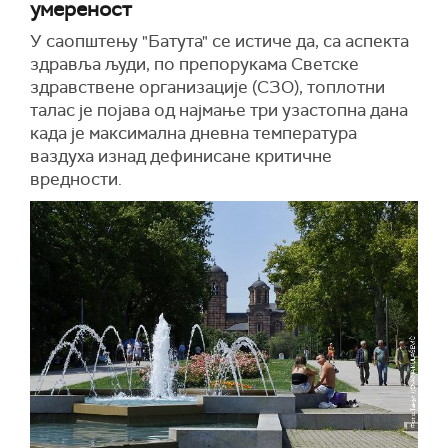
умереност
У саопштењу "Батута" се истиче да, са аспекта
здравља људи, по препорукама Светске
здравствене организације (СЗО), топлотни
талас је појава од најмање три узастопна дана
када је максимална дневна температура
ваздуха изнад дефинисане критичне
вредности.