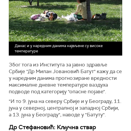
Данас и у наредним данима највљене су високе
температуре
Због тога из Института за јавно здравље
Србије "Др Милан Јовановић Батут" кажу да се
у наредним данима прогнозиране вредности
максималне дневне температуре ваздуха
подводе под категорију "опасне појаве".
"И то 9. јуна на северу Србије и у Београду, 11.
јуна у северној, централној и западној Србији,
а 13. јуна у Београду", наводе у "Батуту".
Др Стефановић: Кључна ствар