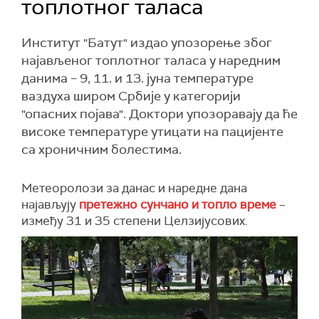
топлотног таласа
Институт "Батут" издао упозорење због
најављеног топлотног таласа у наредним
данима – 9, 11. и 13. јуна температуре
ваздуха широм Србије у категорији
"опасних појава". Доктори упозоравају да ће
високе температуре утицати на пацијенте
са хроничним болестима.
Метеоролози за данас и наредне дана
најављују
претежно сунчано и топло време
–
између 31 и 35 степени Целзијусових.