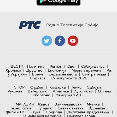
Радио Телевизија Србије
|
|
|
|
ВЕСТИ
Политика
Регион
Свет
Србија данас
|
|
|
|
Хроника
Друштво
Економија
Мерила времена
Рат
|
|
|
|
у Украјини
Време
Сервисне вести
Сматрачница
|
Подкаст
ЕУ могућности 2026
|
|
|
|
СПОРТ
Фудбал
Кошарка
Тенис
Одбојка
|
|
|
|
Рукомет
Ватерполо
Атлетика
Ауто-мото
Остали
|
спортови
Меморијал РТС
|
|
|
МАГАЗИН
Живот
Занимљивости
Музика
|
|
|
|
Технологијa
Путујемо
Свет познатих
Здравље
|
|
|
|
Филм и ТВ
Наука
Природа
Дигитални предузетник
|
За мале велике хероје
Наизглед здрав