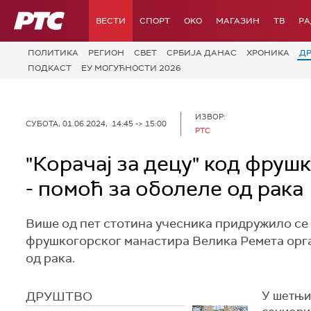
РТС
ВЕСТИ
СПОРТ
OKO
МАГАЗИН
ТВ
Р
ПОЛИТИКА
РЕГИОН
СВЕТ
СРБИЈА ДАНАС
ХРОНИКА
Д
ПОДКАСТ
ЕУ МОГУЋНОСТИ 2026
ИЗВОР:
СУБОТА, 01.06.2024, 14:45 -> 15:00
РТС
"Корачај за децу" код фруш
- помоћ за оболеле од рака
Више од пет стотина учесника придружило се ху
фрушкогорског манастира Велика Ремета ор
од рака.
ДРУШТВО
У шетњи 