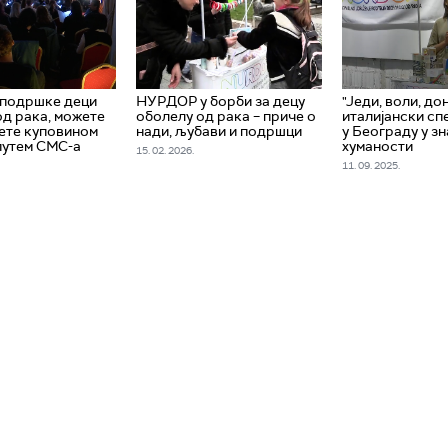
 подршке деци
НУРДОР у борби за децу
"Једи, воли, дон
од рака, можете
оболелу од рака – приче о
италијански сп
ете куповином
нади, љубави и подршци
у Београду у з
путем СМС-а
хуманости
15. 02. 2026.
11. 09. 2025.