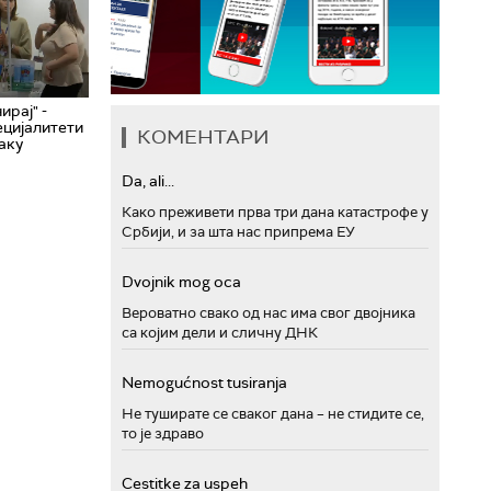
ирај" -
ецијалитети
КОМЕНТАРИ
наку
Da, ali...
Како преживети прва три дана катастрофе у
Србији, и за шта нас припрема ЕУ
Dvojnik mog oca
Вероватно свако од нас има свог двојника
са којим дели и сличну ДНК
Nemogućnost tusiranja
Не туширате се сваког дана – не стидите се,
то је здраво
Cestitke za uspeh