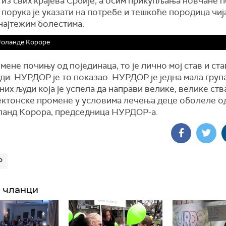
из свих крајева Србије, а осим прикупљања новчане 
порука је указати на потребе и тешкоће породица чиј
најтежим болестима.
Јоланде Короре
мене почињу од појединаца, то је лично мој став и ста
ди. НУРДОР је то показао. НУРДОР је једна мала груп
их људи која је успела да направи велике, велике ства
ектонске промене у условима лечења деце оболеле од
ланд Корора, председница НУРДОР-а.
Р
 чланци