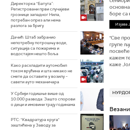
сениори 
Директорка "Батута”:
основна 
Регистровани први случајеви
боре са 
грознице западног Нила,
потребан опрез али нема
Изјава 
разлога за бригу
Дачић: Штаб забранио
"Све про
непотребну потрошњу воде,
групе љу
ситуација са пожарима и
посвећен
водостајем нешто боља
кажем т
каже
Јо
Како расхладити аутомобил
током врућина и шта никако не
смете да оставите у возилу –
савети ауто-механичара
НУРДО
У Србији годишње више од
10.000 развода: Зашто спорови
о деци и имовини трају годинама
Везани
РТС: "Квадратура круга"
заштићена у Заводу за