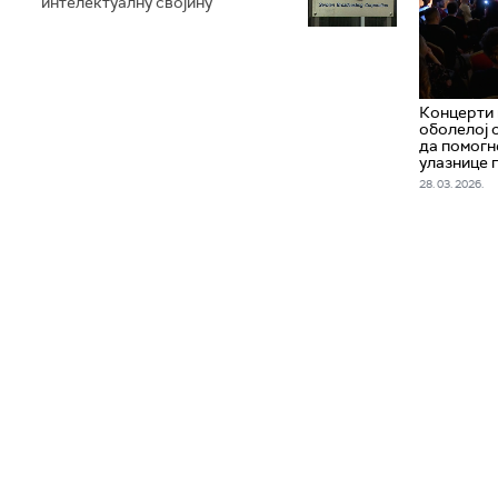
интелектуалну својину
Концерти
оболелој 
да помогн
улазнице 
28. 03. 2026.