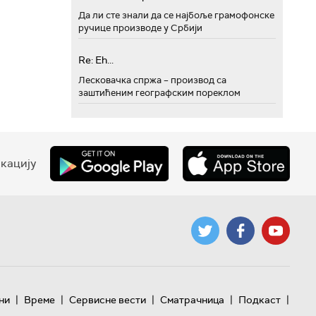
Да ли сте знали да се најбоље грамофонске
ручице производе у Србији
Re: Eh...
Лесковачка спржа – производ са
заштићеним географским пореклом
кацију
|
|
|
|
|
ни
Време
Сервисне вести
Сматрачница
Подкаст