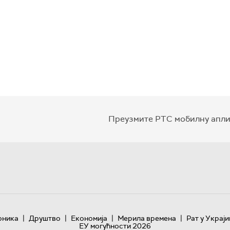
Преузмите РТС мобилну апли
|
|
|
|
оника
Друштво
Економија
Мерила времена
Рат у Украји
ЕУ могућности 2026