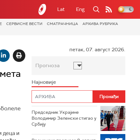
Lat
Eng
Е
СЕРВИСНЕ ВЕСТИ
СМАТРАЧНИЦА
АРХИВА РУБРИКА
петак, 07. август 2026.
Прогноза
емета
Најновије
оболеле
Председник Украјине
Володимир Зеленски стигао у
Србију
и деца и