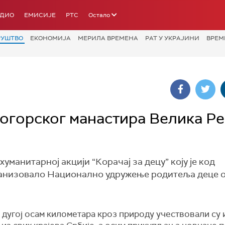
АДИО
ЕМИСИЈЕ
РТС
Остало
РУШТВО
ЕКОНОМИЈА
МЕРИЛА ВРЕМЕНА
РАТ У УКРАЈИНИ
ВРЕМ
когорског манастира Велика Р
манитарној акцији “Корачај за децу” коју је код
ганизовало Национално удружење родитеља деце 
дугој осам километара кроз природу учествовали су 