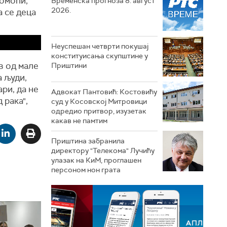
помоћи,
Временска прогноза 8. август
2026.
а се деца
Неуспешан четврти покушај
конституисања скупштине у
в од мале
Приштини
а људи,
ри, да не
Адвокат Пантовић: Костовићу
 рака",
суд у Косовској Митровици
одредио притвор, изузетак
какав не памтим
Приштина забранила
директору "Телекома" Лучићу
улазак на КиМ, проглашен
персоном нон грата