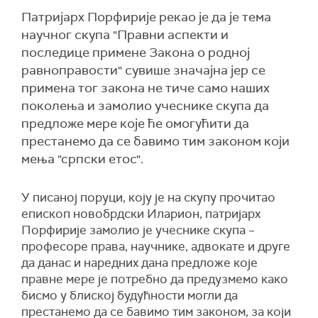
Патријарх Порфирије рекао је да је тема
научног скупа "Правни аспекти и
последице примене Закона о родној
равноправости" сувише значајна јер се
примена тог закона не тиче само наших
поколења и замолио учеснике скупа да
предложе мере које ће омогућити да
престанемо да се бавимо тим законом који
мења "српски етос".
У писаној поруци, коју је на скупу прочитао
епископ новобрдски Иларион, патријарх
Порфирије замолио је учеснике скупа –
професоре права, научнике, адвокате и друге
да данас и наредних дана предложе које
правне мере је потребно да предузмемо како
бисмо у блиској будућности могли да
престанемо да се бавимо тим законом, за који