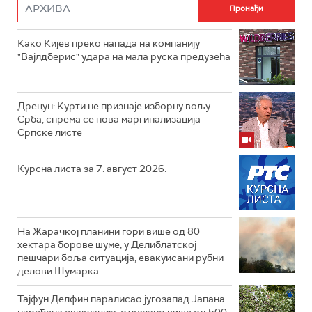
Како Кијев преко напада на компанију
"Вајлдберис" удара на мала руска предузећа
Дрецун: Курти не признаје изборну вољу
Срба, спрема се нова маргинализација
Српске листе
Курсна листа за 7. август 2026.
На Жарачкој планини гори више од 80
хектара борове шуме; у Делиблатској
пешчари боља ситуација, евакуисани рубни
делови Шумарка
Тајфун Делфин паралисао југозапад Јапана -