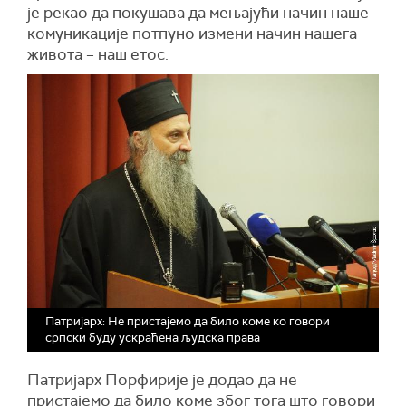
је рекао да покушава да мењајући начин наше
комуникације потпуно измени начин нашега
живота – наш етос.
Патријарх: Не пристајемо да било коме ко говори
српски буду ускраћена људска права
Патријарх Порфирије је додао да не
пристајемо да било коме због тога што говори