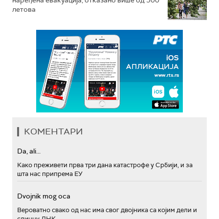
наређена евакуација, отказано више од 500
летова
КОМЕНТАРИ
Da, ali...
Како преживети прва три дана катастрофе у Србији, и за
шта нас припрема ЕУ
Dvojnik mog oca
Вероватно свако од нас има свог двојника са којим дели и
сличну ДНК