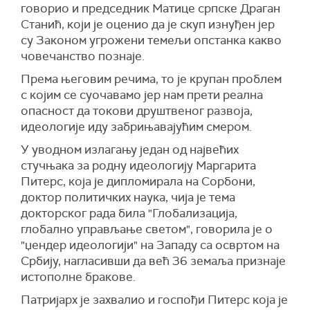
говорио и председник Матице српске Драган
Станић, који је оценио да је скуп изнуђен јер
су Законом угрожени темељи опстанка какво
човечанство познаје.
Према његовим речима, то је крупан проблем
с којим се суочавамо јер нам прети реална
опасност да токови друштвеног развоја,
идеологије иду забрињавајућим смером.
У уводном излагању један од највећих
стучњака за родну идеологију Маргарита
Питерс, која је дипломирала на Сорбони,
доктор политичких наука, чија је тема
докторског рада била "Глобализација,
глобално управљање светом", говорила је о
"џендер идеологији" на Западу са освртом на
Србију, нагласивши да већ 36 земаља признаје
истополне бракове.
Патријарх је захвалио и госпођи Питерс која је