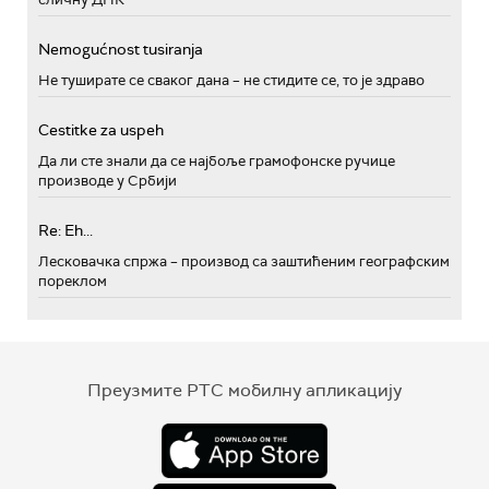
Nemogućnost tusiranja
Не туширате се сваког дана – не стидите се, то је здраво
Cestitke za uspeh
Да ли сте знали да се најбоље грамофонске ручице
производе у Србији
Re: Eh...
Лесковачка спржа – производ са заштићеним географским
пореклом
Преузмите РТС мобилну апликацију