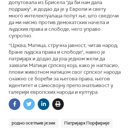
допутовала из Брисела "да би нам дала
подршку", и додао да је у Европи и свету
много интелектуалаца попут ње, што сведочи
да ми нисмо против демокатских начела и
људских права и слободе, него управо
супротно.
"Црква, Матица, стручна јавност, читав народ,
бране људска права и слободе", навео је
патријарх и додао да још једном жели да
захвали Матици српској која, како је нагласио,
плови животном матицом свог српског народа
снажно се борећи за његова права, његов
идентитет и самосвојну препознатљивост у
галерији европских народа и култура.
родно осетљив језик
Патријарх Порфирије