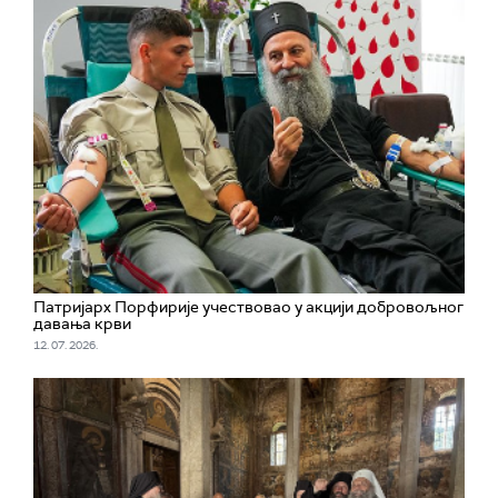
Патријарх Порфирије учествовао у акцији добровољног
давања крви
12. 07. 2026.