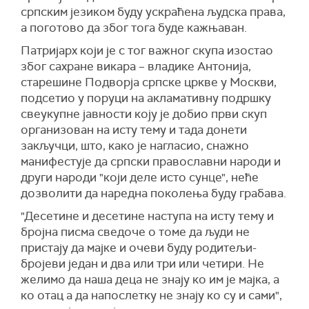
српским језиком буду ускраћена људска права,
а поготово да због тога буде кажњаван.
Патријарх који је с тог важног скупа изостао
због сахране викара – владике Антонија,
старешине Подворја српске цркве у Москви,
подсетио у поруци на акламативну подршку
свеукупне јавности коју је добио први скуп
организован на исту тему и тада донети
закључци, што, како је нагласио, снажно
манифестује да српски православни народи и
други народи "који деле исто сунце", неће
дозволити да наредна поколења буду грабава.
"Десетине и десетине наступа на исту тему и
бројна писма сведоче о томе да људи не
пристају да мајке и очеви буду родитељи-
бројеви један и два или три или четири. Не
желимо да наша деца не знају ко им је мајка, а
ко отац а да напослетку не знају ко су и сами",