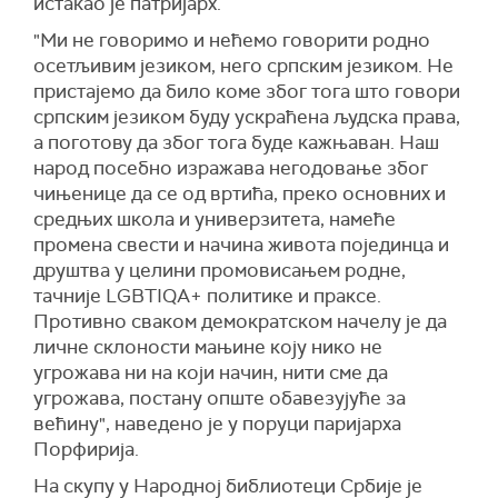
истакао је патријарх.
"Ми не говоримо и нећемо говорити родно
осетљивим језиком, него српским језиком. Не
пристајемо да било коме због тога што говори
српским језиком буду ускраћена људска права,
а поготову да због тога буде кажњаван. Наш
народ посебно изражава негодовање због
чињенице да се од вртића, преко основних и
средњих школа и универзитета, намеће
промена свести и начина живота појединца и
друштва у целини промовисањем родне,
тачније LGBTIQA+ политике и праксе.
Противно сваком демократском начелу је да
личне склоности мањине коју нико не
угрожава ни на који начин, нити сме да
угрожава, постану опште обавезујуће за
већину", наведено је у поруци паријарха
Порфирија.
На скупу у Народној библиотеци Србије је