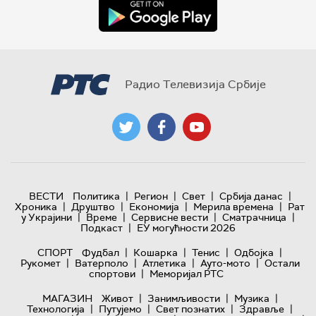
Радио Телевизија Србије
|
|
|
|
ВЕСТИ
Политика
Регион
Свет
Србија данас
|
|
|
|
Хроника
Друштво
Економија
Мерила времена
Рат
|
|
|
|
у Украјини
Време
Сервисне вести
Сматрачница
|
Подкаст
ЕУ могућности 2026
|
|
|
|
СПОРТ
Фудбал
Кошарка
Тенис
Одбојка
|
|
|
|
Рукомет
Ватерполо
Атлетика
Ауто-мото
Остали
|
спортови
Меморијал РТС
|
|
|
МАГАЗИН
Живот
Занимљивости
Музика
|
|
|
|
Технологијa
Путујемо
Свет познатих
Здравље